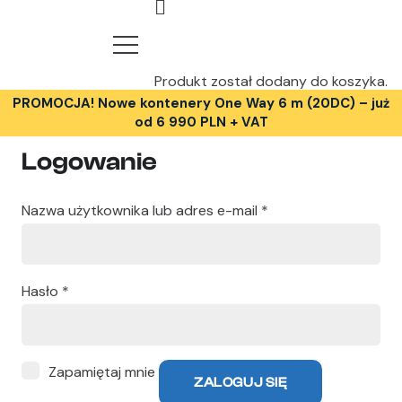
Produkt
został dodany do koszyka.
PROMOCJA! Nowe kontenery One Way 6 m (20DC) – już
od 6 990 PLN + VAT
Logowanie
Wymagane
Nazwa użytkownika lub adres e-mail
*
Wymagane
Hasło
*
Zapamiętaj mnie
ZALOGUJ SIĘ