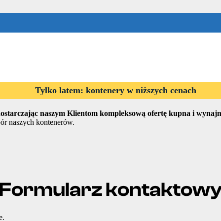
enerów morski
Tylko latem: kontenery w niższych cenach
ostarczając naszym Klientom kompleksową ofertę kupna i wynaj
bór naszych kontenerów.
Formularz kontaktow
e.