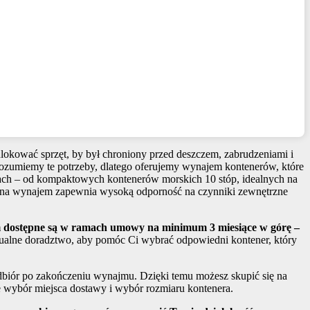
lokować sprzęt, by był chroniony przed deszczem, zabrudzeniami i
 rozumiemy te potrzeby, dlatego oferujemy wynajem kontenerów, które
ach – od kompaktowych kontenerów morskich 10 stóp, idealnych na
ener na wynajem zapewnia wysoką odporność na czynniki zewnętrzne
m dostępne są w ramach umowy na minimum 3 miesiące w górę –
ualne doradztwo, aby pomóc Ci wybrać odpowiedni kontener, który
dbiór po zakończeniu wynajmu. Dzięki temu możesz skupić się na
e wybór miejsca dostawy i wybór rozmiaru kontenera.