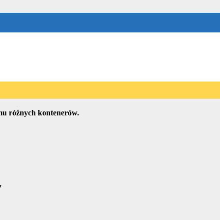
ch
mu różnych kontenerów.
y