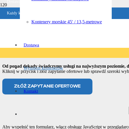
Dostawa w ciągu 1-4 dni roboczych
Każdy kontener jest sprawdzany
Ocena w Google
Kontenery morskie 45′ / 13,5-metrowe
Gwarancja zwrotu pieniędzy
Wynajem kont
Dostawa
Od ponad dekady świadczymy usługi na najwyższym poziomie, d
Wynajem kontenerów
Kliknij w przycisk i złóż zapytanie ofertowe lub sprawdź szeroki wy
ZŁÓŻ ZAPYTANIE OFERTOWE
Kontakt
Aby wypełnić ten formularz, włącz obsługę JavaScript w przeglądarc