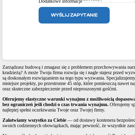
Dodatkowe informacje
WYŚLIJ ZAPYTANIE
Zarządzasz budową i zmagasz się z problemem przechowywania narzęd
kradzieżą? A może Twoja firma rozwija się i nagle stajesz przed wy
są doskonałym rozwiązaniem na tego typu wyzwania. Specjalizujemy
mniejsze projekty, po przestronne 45 stóp, które pomieszczą nawet 
oraz skuteczne zabezpieczenie przed nieproszonymi gośćmi.
Oferujemy elastyczne warunki wynajmu z możliwością dopasowa
bez ograniczeń jeśli chodzi o czas trwania wynajmu.
Oferujemy sp
najlepiej spełni oczekiwania Twoje oraz Twojej firmy.
Załatwiamy wszystko za Ciebie
— od dostawy kontenera bezpośredn
swoich codziennych obowiązkach, mając pewność, że wszystkie zasob