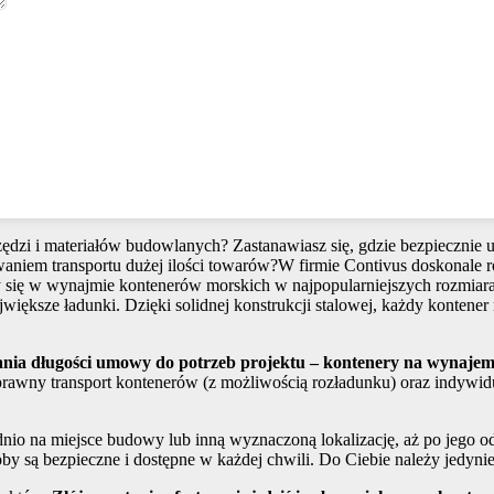
zi i materiałów budowlanych? Zastanawiasz się, gdzie bezpiecznie u
zwaniem transportu dużej ilości towarów?W firmie Contivus doskonale
 się w wynajmie kontenerów morskich w najpopularniejszych rozmiar
największe ładunki. Dzięki solidnej konstrukcji stalowej, każdy kont
nia długości umowy do potrzeb projektu – kontenery na wynaje
rawny transport kontenerów (z możliwością rozładunku) oraz indywid
io na miejsce budowy lub inną wyznaczoną lokalizację, aż po jego o
y są bezpieczne i dostępne w każdej chwili. Do Ciebie należy jedyni