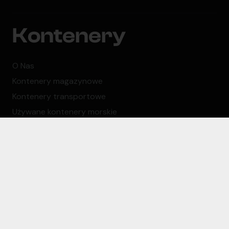
Kontenery
O Nas
Kontenery magazynowe
Kontenery transportowe
Używane kontenery morskie
Wymiary kontenerów
Wynajem kontenerów
Blog
Firma