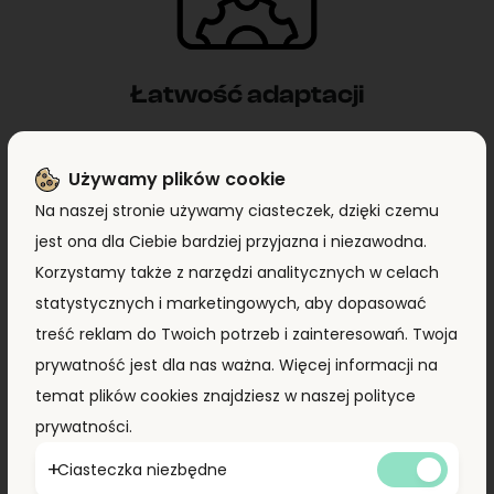
Łatwość adaptacji
Kontenery z naszej oferty można dowolnie łączyć,
Używamy plików cookie
tworząc przestrzeń idealnie dostosowaną do Twoich
Na naszej stronie używamy ciasteczek, dzięki czemu
potrzeb. Dzięki temu możesz stworzyć wygodne biuro,
jest ona dla Ciebie bardziej przyjazna i niezawodna.
funkcjonalny magazyn, a nawet domek letniskowy.
Korzystamy także z narzędzi analitycznych w celach
statystycznych i marketingowych, aby dopasować
treść reklam do Twoich potrzeb i zainteresowań. Twoja
prywatność jest dla nas ważna. Więcej informacji na
temat plików cookies znajdziesz w naszej polityce
prywatności.
Ciasteczka niezbędne
Ponad 10 lat doświadczenia w