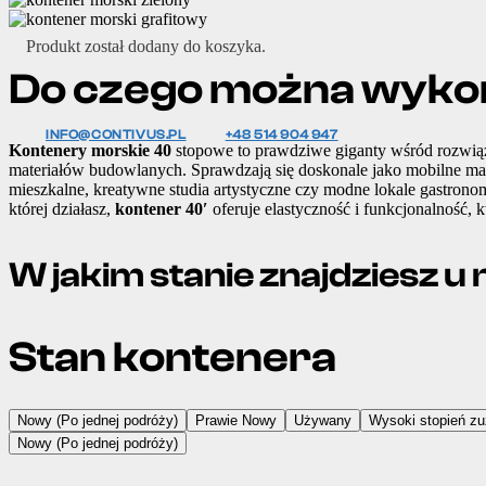
Produkt
został dodany do koszyka.
Do czego można wyko
INFO@CONTIVUS.PL
+48 514 904 947
Kontenery morskie 40
stopowe to prawdziwe giganty wśród rozwiąz
materiałów budowlanych. Sprawdzają się doskonale jako mobilne ma
mieszkalne, kreatywne studia artystyczne czy modne lokale gastron
której działasz,
kontener 40′
oferuje elastyczność i funkcjonalność, k
W jakim stanie znajdziesz 
Stan kontenera
Nowy (Po jednej podróży)
Prawie Nowy
Używany
Wysoki stopień zu
Nowy (Po jednej podróży)