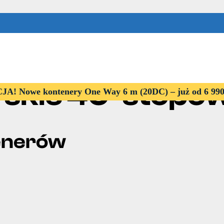
skie 40-stopo
! Nowe kontenery One Way 6 m (20DC) – już od 6 99
enerów