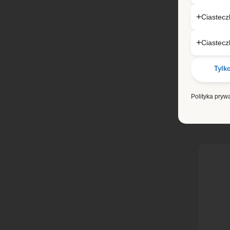
Lo
Ciastec
Mors
Ciastecz
8 4
Tylk
Polityka pryw