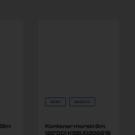
NOWY
6M/20'DC
 12m
Kontener morski 6m
(20’DC) KSBU0206619