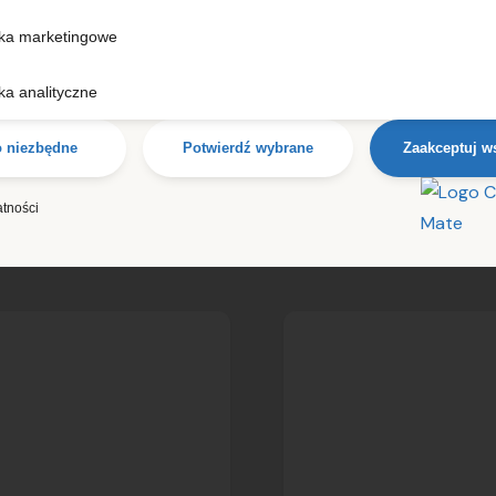
kallzacja:
Kontenery
Lokallzacja:
Konten
zka marketingowe
kie Łódź
Morskie Warszawa
ka analityczne
90,00
zł
8 690,00
zł
+ VAT
+ VAT
o niezbędne
Potwierdź wybrane
Zaakceptuj w
ZOBACZ
ZOBACZ
SZCZEGÓŁY
SZCZEGÓŁY
atności