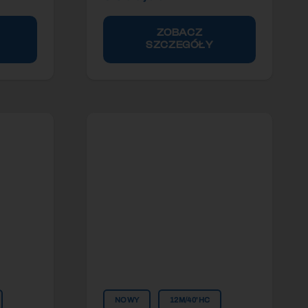
ZOBACZ
SZCZEGÓŁY
NOWY
12M/40'HC