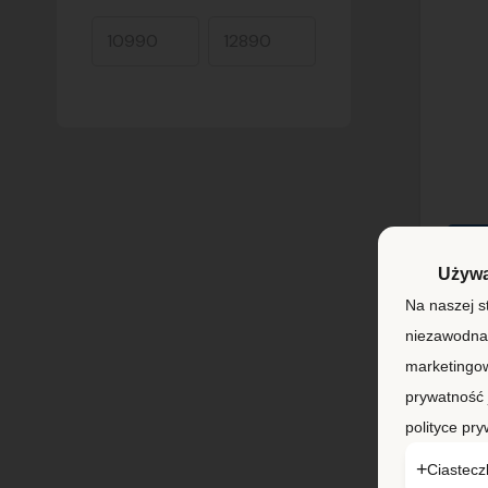
NO
Używa
Na naszej s
Kon
niezawodna.
(20
marketingow
KS
prywatność 
polityce pry
Ty
Ciastecz