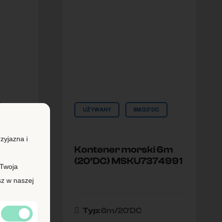
UŻYWANY
6M/20'DC
zyjazna i
 12m
Kontener morski 6m
(20’DC) MSKU7374991
 Twoja
sz w naszej
Typ:
6m/20'DC