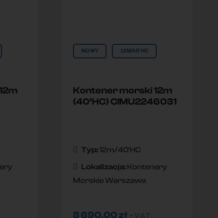
NOWY
12M/40'HC
 12m
Kontener morski 12m
(40’HC) CIMU2246031
Typ:
12m/40'HC
ery
Lokallzacja:
Kontenery
Morskie Warszawa
8 690,00
zł
+ VAT