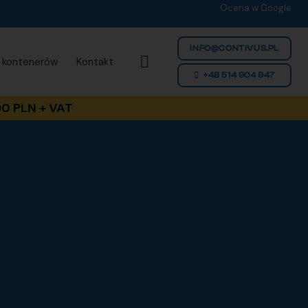
Ocena w Google
INFO@CONTIVUS.PL
 kontenerów
Kontakt
+48 514 904 947
0 PLN + VAT