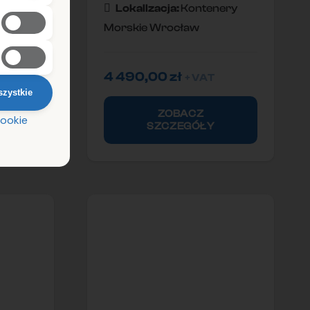
ery
Lokallzacja:
Kontenery
Morskie Wrocław
4 490,00
zł
+ VAT
szystkie
ZOBACZ
SZCZEGÓŁY