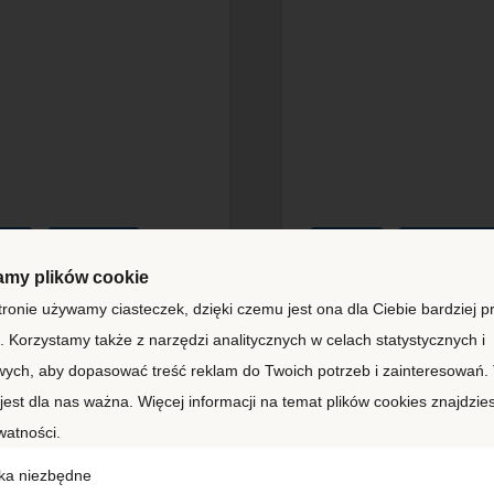
WY
6M/20'DC
NOWY
12M/40'HC
my plików cookie
tronie używamy ciasteczek, dzięki czemu jest ona dla Ciebie bardziej pr
tener morski 6m
Kontener morski
 Korzystamy także z narzędzi analitycznych w celach statystycznych i
’DC)
(40’HC)
ych, aby dopasować treść reklam do Twoich potrzeb i zainteresowań.
BU0206542
XHCU5900443
jest dla nas ważna. Więcej informacji na temat plików cookies znajdzie
watności.
p:
6m/20'DC
Typ:
12m/40'HC
ka niezbędne