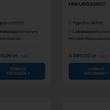
HNKU6030507
p:
6m/20'DC
Typ:
12m/40'HC
kallzacja:
Kontenery
Lokallzacja:
Konten
kie Gdańsk
Morskie Małaszewicz
90,00
zł
6 590,00
zł
+ VAT
+ VAT
ZOBACZ
ZOBACZ
SZCZEGÓŁY
SZCZEGÓŁY