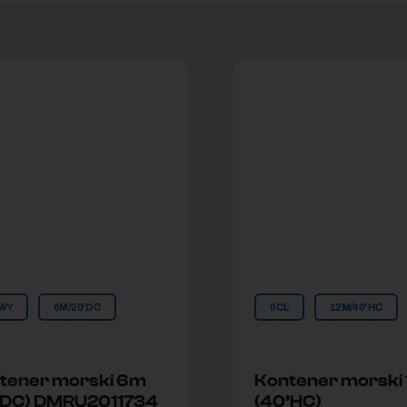
WY
6M/20'DC
IICL
12M/40'HC
tener morski 6m
Kontener morski
’DC) DMRU2011734
(40’HC)