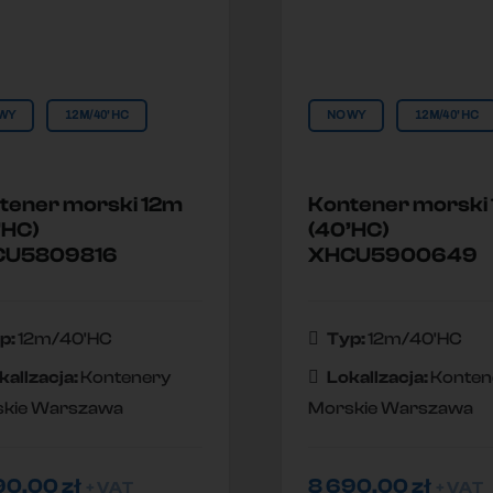
WY
12M/40'HC
NOWY
12M/40'HC
tener morski 12m
Kontener morski
’HC)
(40’HC)
CU5809816
XHCU5900649
p:
12m/40'HC
Typ:
12m/40'HC
kallzacja:
Kontenery
Lokallzacja:
Konten
kie Warszawa
Morskie Warszawa
90,00
zł
8 690,00
zł
+ VAT
+ VAT