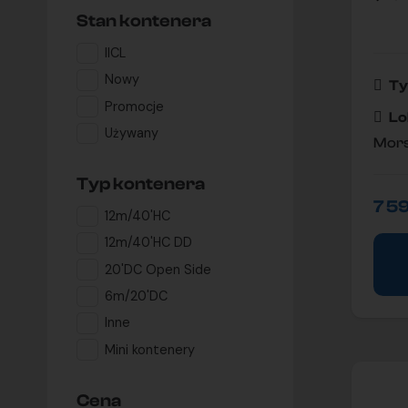
Stan kontenera
IICL
Nowy
Ty
Promocje
Lo
Używany
Mors
Typ kontenera
7 5
12m/40'HC
12m/40'HC DD
20'DC Open Side
6m/20'DC
Inne
Mini kontenery
Cena