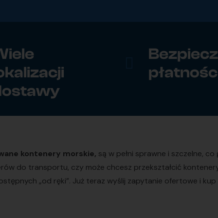
iele
Bezpiec
okalizacji
płatnośc
dostawy
wane kontenery morskie,
są w pełni sprawne i szczelne, c
nerów do transportu, czy może chcesz przekształcić kontene
stępnych „od ręki”. Już teraz wyślij zapytanie ofertowe i 