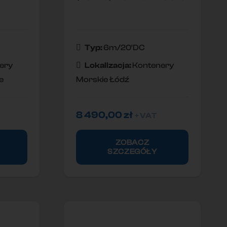
Typ:
6m/20'DC
ery
Lokallzacja:
Kontenery
e
Morskie Łódź
8 490,00
zł
+ VAT
ZOBACZ
SZCZEGÓŁY