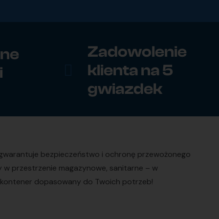
Zadowolenie
zne
klienta na 5
i
gwiazdek
o gwarantuje bezpieczeństwo i ochronę przewożonego
ry w przestrzenie magazynowe, sanitarne – w
kup kontener dopasowany do Twoich potrzeb!