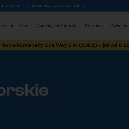
sprawdzany
Gwarancja zwrotu pieniędzy
ie na sprzedaż
Wymiary kontenerów
Dostawa
Wynajem
Nowe kontenery One Way 6 m (20DC) – już od 6 99
orskie