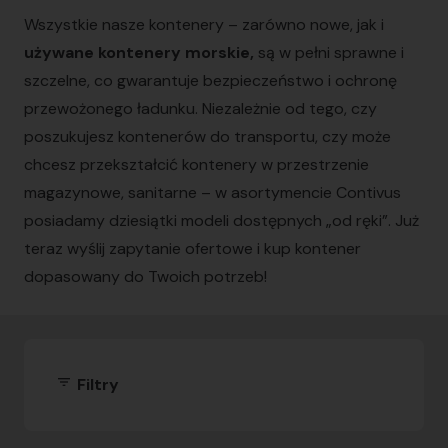
Wszystkie nasze kontenery – zarówno nowe, jak i
używane kontenery morskie,
są w pełni sprawne i
szczelne, co gwarantuje bezpieczeństwo i ochronę
przewożonego ładunku. Niezależnie od tego, czy
poszukujesz kontenerów do transportu, czy może
chcesz przekształcić kontenery w przestrzenie
magazynowe, sanitarne – w asortymencie Contivus
posiadamy dziesiątki modeli dostępnych „od ręki”. Już
teraz wyślij zapytanie ofertowe i kup kontener
dopasowany do Twoich potrzeb!
filter_list
Filtry