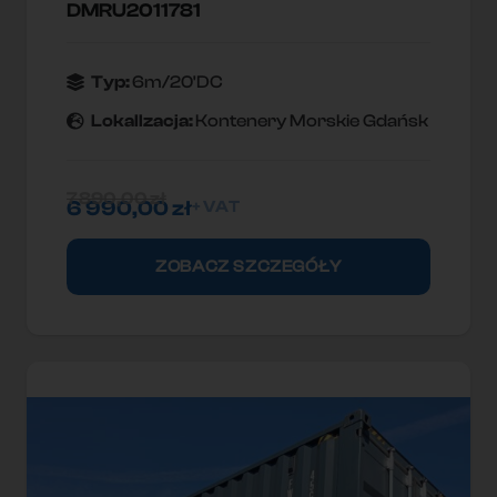
DMRU2011781
Typ:
6m/20'DC
Lokallzacja:
Kontenery Morskie Gdańsk
7 890,00
zł
6 990,00
zł
+ VAT
ZOBACZ SZCZEGÓŁY