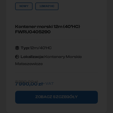
NOWY
12M/40'HC
Kontener morski 12m (40’HC)
FWRU0405290
Typ:
12m/40'HC
Lokallzacja:
Kontenery Morskie
Małaszewicze
8 290,00
zł
7 990,00
zł
+ VAT
ZOBACZ SZCZEGÓŁY