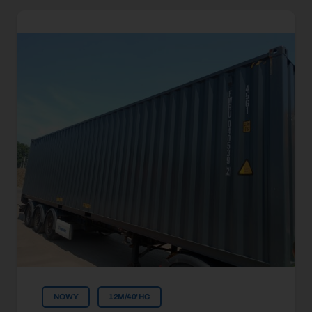
NOWY
12M/40'HC