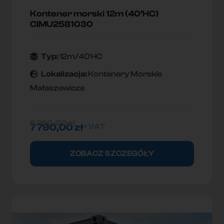
Kontener morski 12m (40’HC)
CIMU2581030
Typ:
12m/40'HC
Lokallzacja:
Kontenery Morskie
Małaszewicze
8 290,00
zł
7 790,00
zł
+ VAT
ZOBACZ SZCZEGÓŁY