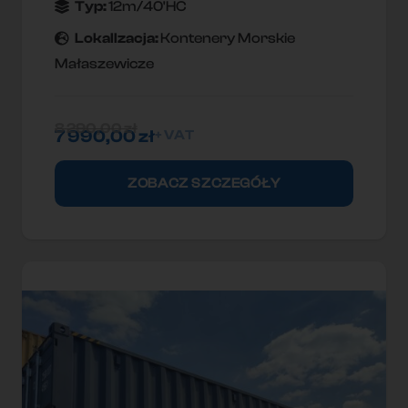
Typ:
12m/40'HC
Lokallzacja:
Kontenery Morskie
Małaszewicze
8 290,00
zł
7 990,00
zł
+ VAT
ZOBACZ SZCZEGÓŁY