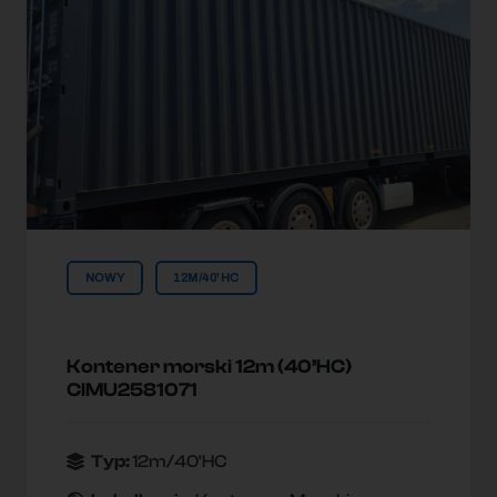
NOWY
12M/40'HC
Kontener morski 12m (40’HC)
CIMU2581071
Typ:
12m/40'HC