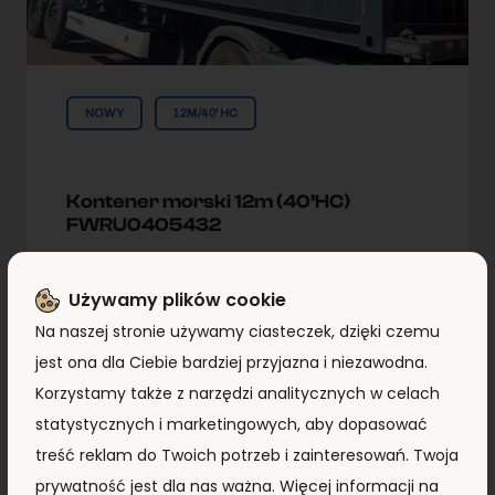
NOWY
12M/40'HC
Kontener morski 12m (40’HC)
FWRU0405432
Typ:
12m/40'HC
Używamy plików cookie
Na naszej stronie używamy ciasteczek, dzięki czemu
Lokallzacja:
Kontenery Morskie
jest ona dla Ciebie bardziej przyjazna i niezawodna.
Małaszewicze
Korzystamy także z narzędzi analitycznych w celach
statystycznych i marketingowych, aby dopasować
8 290,00
zł
7 990,00
zł
+ VAT
treść reklam do Twoich potrzeb i zainteresowań. Twoja
prywatność jest dla nas ważna. Więcej informacji na