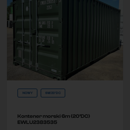
NOWY
6M/20'DC
Kontener morski 6m (20’DC)
EWLU2383535