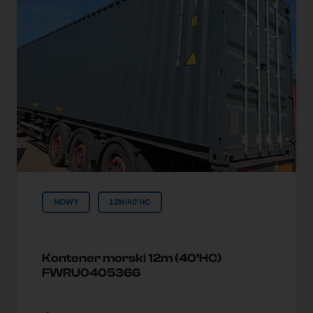
NOWY
12M/40'HC
Kontener morski 12m (40’HC)
FWRU0405366