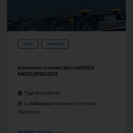
NOWY
12M/40'HC
Kontener morski 12m (40’HC)
MCCU3160203
Typ:
12m/40'HC
Lokallzacja:
Kontenery Morskie
Wrocław
9 990,00
zł