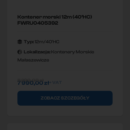
Kontener morski 12m (40’HC)
FWRU0405392
Typ:
12m/40'HC
Lokallzacja:
Kontenery Morskie
Małaszewicze
8 290,00
zł
7 990,00
zł
+ VAT
ZOBACZ SZCZEGÓŁY