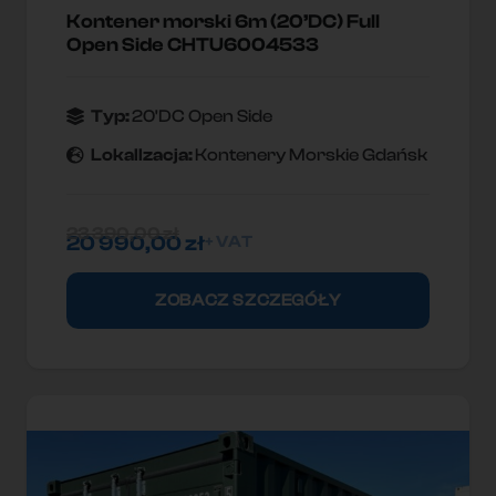
Kontener morski 6m (20’DC) Full
Open Side CHTU6004533
Typ:
20'DC Open Side
Lokallzacja:
Kontenery Morskie Gdańsk
23 390,00
zł
20 990,00
zł
+ VAT
ZOBACZ SZCZEGÓŁY