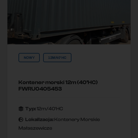
NOWY
12M/40'HC
Kontener morski 12m (40’HC)
FWRU0405453
Typ:
12m/40'HC
Lokallzacja:
Kontenery Morskie
Małaszewicze