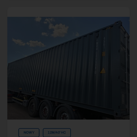
NOWY
12M/40'HC