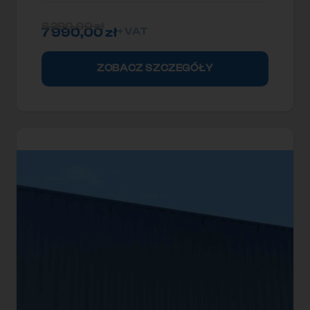
8 290,00
zł
7 990,00
zł
+ VAT
ZOBACZ SZCZEGÓŁY