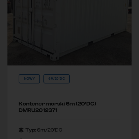
NOWY
6M/20'DC
Kontener morski 6m (20’DC)
DMRU2012371
Typ:
6m/20'DC