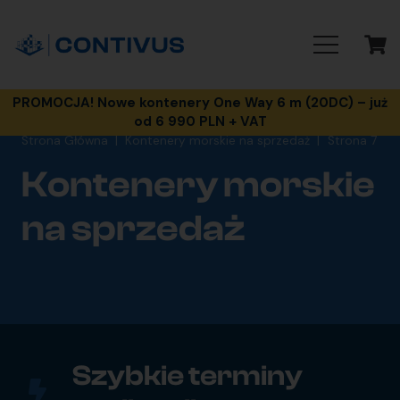
PROMOCJA! Nowe kontenery One Way 6 m (20DC) – już
od 6 990 PLN + VAT
Strona Główna
|
Kontenery morskie na sprzedaż
|
Strona 7
Kontenery morskie
na sprzedaż
Szybkie terminy