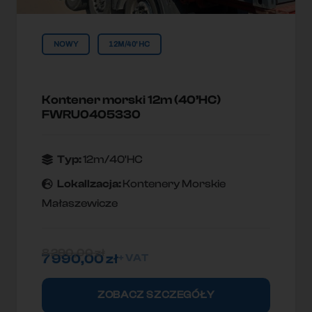
NOWY
12M/40'HC
Kontener morski 12m (40’HC)
FWRU0405330
Typ:
12m/40'HC
Lokallzacja:
Kontenery Morskie
Małaszewicze
8 290,00
zł
7 990,00
zł
+ VAT
ZOBACZ SZCZEGÓŁY