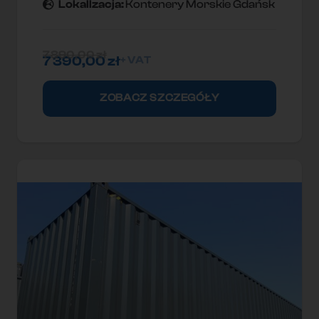
Lokallzacja:
Kontenery Morskie Gdańsk
7 890,00
zł
7 390,00
zł
+ VAT
ZOBACZ SZCZEGÓŁY