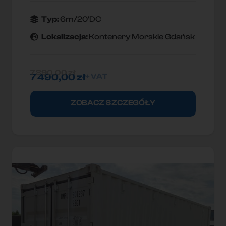
Typ:
6m/20'DC
Lokallzacja:
Kontenery Morskie Gdańsk
7 890,00
zł
7 490,00
zł
+ VAT
ZOBACZ SZCZEGÓŁY