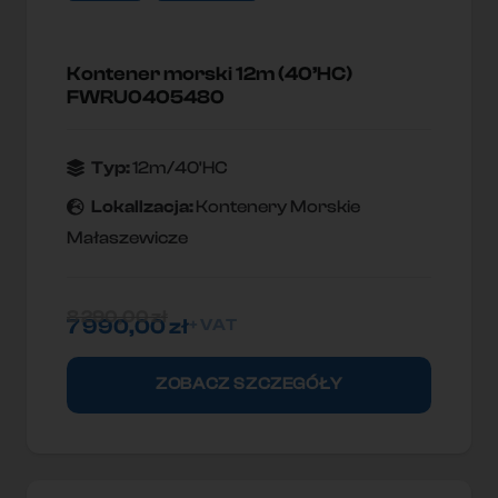
Kontener morski 12m (40’HC)
FWRU0405480
Typ:
12m/40'HC
Lokallzacja:
Kontenery Morskie
Małaszewicze
8 290,00
zł
7 990,00
zł
+ VAT
ZOBACZ SZCZEGÓŁY