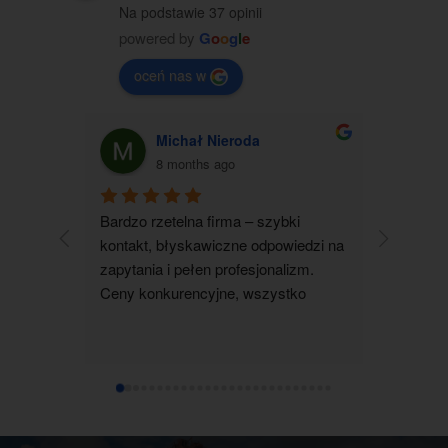
Na podstawie 37 opinii
powered by
G
o
o
g
l
e
oceń nas w
Michał Nieroda
G
8 months ago
Bardzo rzetelna firma – szybki 
Zakupiłam
kontakt, błyskawiczne odpowiedzi na 
jestem b
zapytania i pełen profesjonalizm. 
kontakt 
Ceny konkurencyjne, wszystko 
wszystko 
realizowane terminowo i zgodnie z 
wyjaśnion
ustaleniami. Zdecydowanie polecam 
pomocna i
współpracę.
dotarł su
ustalenia
czystym 
każdemu