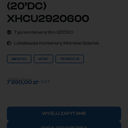
(20’DC)
XHCU2920600
Typ kontenera:
6m (20'DC)
Lokalizacja:
Kontenery Morskie Gdańsk
6M/20'DC
NOWY
PROMOCJE
7 890,00
zł
7 390,00
zł
+ VAT
ilość
Kontener
WYŚLIJ ZAPYTANIE
morski
6m