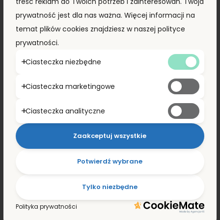
treść reklam do Twoich potrzeb i zainteresowań. Twoja
prywatność jest dla nas ważna. Więcej informacji na
ZOBACZ PRODUKT
temat plików cookies znajdziesz w naszej polityce
prywatności.
Ciasteczka niezbędne
PROMOCJA!
Ciasteczka marketingowe
Ciasteczka analityczne
Zaakceptuj wszystkie
Potwierdź wybrane
Tylko niezbędne
Polityka prywatności