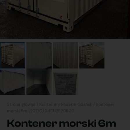
Strona główna
/
Kontenery Morskie Gdańsk
/ Kontener
morski 6m (20’DC) XHCU2920600
Kontener morski 6m