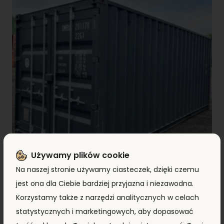
Używamy plików cookie
Na naszej stronie używamy ciasteczek, dzięki czemu
jest ona dla Ciebie bardziej przyjazna i niezawodna.
Kontener morski 6m (20’DC) DMRU2011781
Korzystamy także z narzędzi analitycznych w celach
7 890,00
zł
+ VAT
6 990,00
zł
statystycznych i marketingowych, aby dopasować