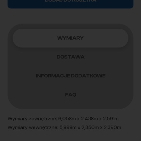
DODAJ DO KOSZYKA
(20'DC)
XHCU2920600
WYMIARY
DOSTAWA
INFORMACJE DODATKOWE
FAQ
Wymiary zewnętrzne: 6,058m x 2,438m x 2,591m
Wymiary wewnętrzne: 5,898m x 2,350m x 2,390m