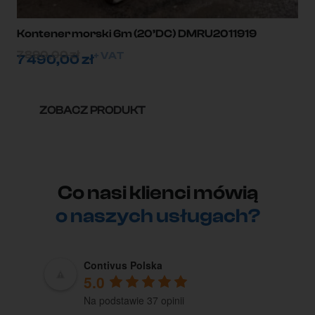
Kontener morski 6m (20’DC) DMRU2011919
7 890,00
zł
+ VAT
7 490,00
zł
ZOBACZ PRODUKT
Co nasi klienci mówią
o naszych usługach?
Contivus Polska
5.0
Na podstawie 37 opinii