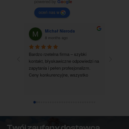
powered by
G
o
o
g
l
e
oceń nas w
Michał Nieroda
G
8 months ago
Bardzo rzetelna firma – szybki 
Zakupiłam
kontakt, błyskawiczne odpowiedzi na 
jestem b
zapytania i pełen profesjonalizm. 
kontakt 
Ceny konkurencyjne, wszystko 
wszystko 
realizowane terminowo i zgodnie z 
wyjaśnion
ustaleniami. Zdecydowanie polecam 
pomocna i
współpracę.
dotarł su
ustalenia
czystym 
każdemu
Twój zaufany dostawca