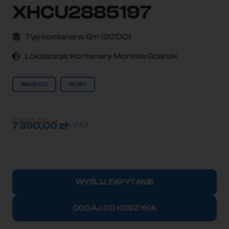
XHCU2885197
Typ kontenera:
6m (20'DC)
Lokalizacja:
Kontenery Morskie Gdańsk
6M/20'DC
NOWY
7 890,00
zł
7 390,00
zł
+ VAT
ilość
Kontener
WYŚLIJ ZAPYTANIE
morski
6m
DODAJ DO KOSZYKA
(20'DC)