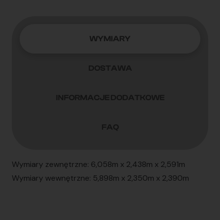
XHCU2885197
WYMIARY
DOSTAWA
INFORMACJE DODATKOWE
FAQ
Wymiary zewnętrzne: 6,058m x 2,438m x 2,591m
Wymiary wewnętrzne: 5,898m x 2,350m x 2,390m