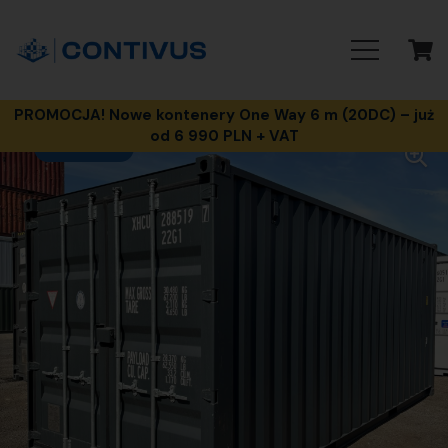
PROMOCJA! Nowe kontenery One Way 6 m (20DC) – już
od 6 990 PLN + VAT
PROMOCJA!