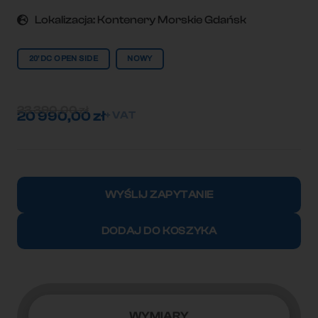
Lokalizacja:
Kontenery Morskie Gdańsk
20'DC OPEN SIDE
NOWY
23 390,00
zł
20 990,00
zł
+ VAT
ilość
Kontener
WYŚLIJ ZAPYTANIE
morski
6m
DODAJ DO KOSZYKA
(20'DC)
Full
Open
Side
WYMIARY