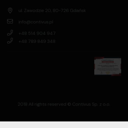
ul. Zawodzie 20, 80-726 Gdańsk
info@contivus.pl
+48 514 904 947
+48 789 849 348
2018 All rights reserved © Contivus Sp. z o.o.