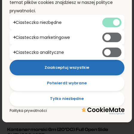
temat plików cookies znajdziesz w naszej polityce
prywatności.
PROMOCJA!
Ciasteczka niezbędne
Ciasteczka marketingowe
Ciasteczka analityczne
Zaakceptuj wszystkie
Potwierdź wybrane
Tylko niezbędne
Polityka prywatności
Kontener morski 6m (20’DC) Full Open Side