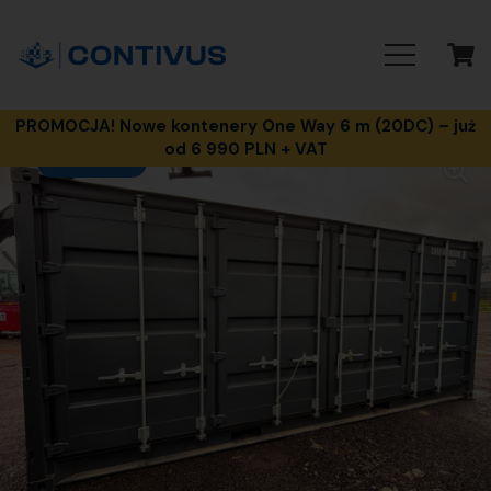
PROMOCJA! Nowe kontenery One Way 6 m (20DC) – już
od 6 990 PLN + VAT
PROMOCJA!