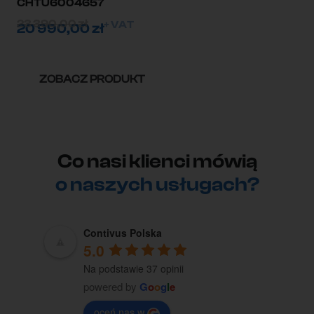
CHTU6004657
23 390,00
zł
+ VAT
20 990,00
zł
ZOBACZ PRODUKT
Co nasi klienci mówią
o naszych usługach?
Contivus Polska
5.0
Na podstawie 37 opinii
powered by
G
o
o
g
l
e
oceń nas w