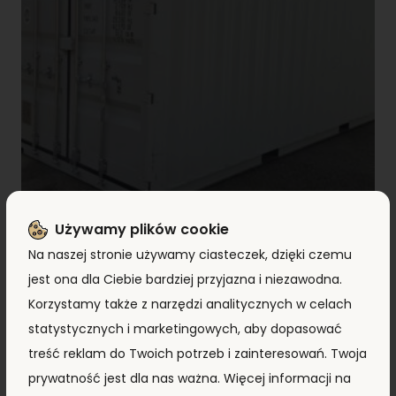
Używamy plików cookie
Kontener morski 6m (20’DC) DMRU2012371
Na naszej stronie używamy ciasteczek, dzięki czemu
jest ona dla Ciebie bardziej przyjazna i niezawodna.
7 890,00
zł
+ VAT
7 390,00
zł
Korzystamy także z narzędzi analitycznych w celach
statystycznych i marketingowych, aby dopasować
ZOBACZ PRODUKT
treść reklam do Twoich potrzeb i zainteresowań. Twoja
prywatność jest dla nas ważna. Więcej informacji na