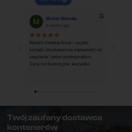
Michał Nieroda
G
8 months ago
Bardzo rzetelna firma – szybki 
Zakupiłam
kontakt, błyskawiczne odpowiedzi na 
jestem b
zapytania i pełen profesjonalizm. 
kontakt 
Ceny konkurencyjne, wszystko 
wszystko 
realizowane terminowo i zgodnie z 
wyjaśnion
ustaleniami. Zdecydowanie polecam 
pomocna i
współpracę.
dotarł su
ustalenia
czystym 
każdemu
Twój zaufany dostawca
kontenerów