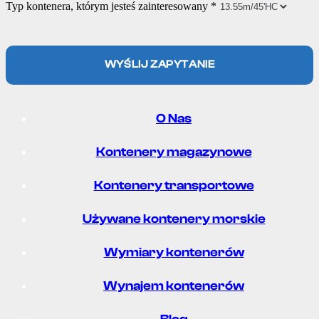
Typ kontenera, którym jesteś zainteresowany
*
nowo 
obsłu
i 
ga 
zgod
była 
nie z 
bardz
WYŚLIJ ZAPYTANIE
ustal
o 
enia
pomo
mi. 
cna i 
O Nas
Zdec
profe
ydow
sjona
Kontenery magazynowe
anie 
lna. 
polec
Kont
Kontenery transportowe
am 
ener 
wspó
dotar
Używane kontenery morskie
łprac
ł 
Wymiary kontenerów
ę.
super 
na 
Wynajem kontenerów
czas, 
zgod