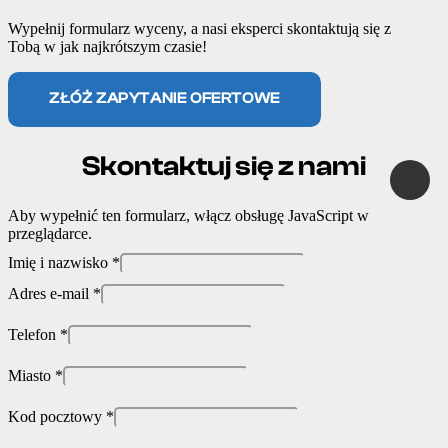
odpo
na! 
opiso
Wypełnij formularz wyceny, a nasi eksperci skontaktują się z
wied
Świet
wi. 
Tobą w jak najkrótszym czasie!
zi na 
ny 
Dzię
zapyt
konta
kuję
ZŁÓŻ ZAPYTANIE OFERTOWE
ania i 
kt od 
pełen 
pocz
profe
ątku 
Skontaktuj się z nami
sjona
do 
lizm. 
końc
Aby wypełnić ten formularz, włącz obsługę JavaScript w
Ceny 
a — 
przeglądarce.
konk
wszy
Imię i nazwisko
*
urenc
stko 
Adres e-mail
*
yjne, 
zosta
wszy
ło 
Telefon
*
stko 
dokła
realiz
dnie 
Miasto
*
owan
wyja
Kod pocztowy
*
e 
śnion
termi
e, a 