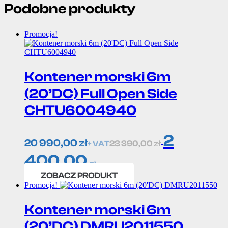
Podobne produkty
Promocja!
Kontener morski 6m
(20’DC) Full Open Side
CHTU6004940
2
20 990,00
zł
23 390,00
zł
-
+ VAT
400,00
zł
ZOBACZ PRODUKT
Promocja!
Kontener morski 6m
(20’DC) DMRU2011550