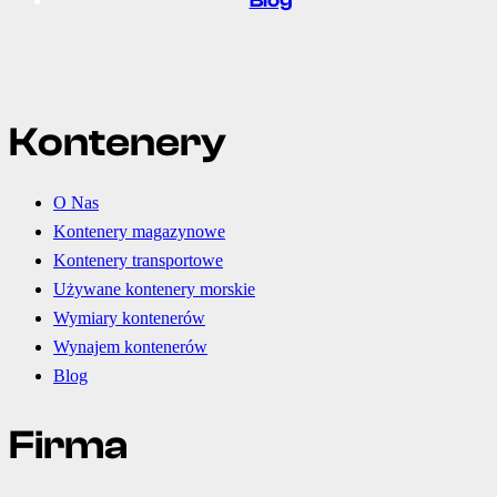
Blog
nie z 
ustal
enia
mi, w 
ideal
Kontenery
nym 
stani
e. Z 
O Nas
czyst
Kontenery magazynowe
ym 
Kontenery transportowe
sumi
Używane kontenery morskie
enie
Wymiary kontenerów
m 
Wynajem kontenerów
polec
am 
Blog
firmę 
każd
Firma
emu!