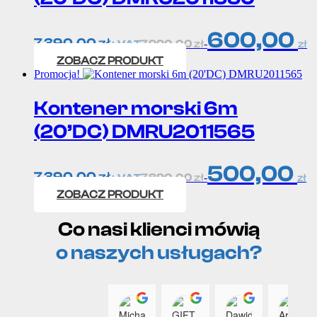
600,00
7 390,00
zł
7 990,00
zł
-
+ VAT
zł
ZOBACZ PRODUKT
Promocja!
Kontener morski 6m
(20’DC) DMRU2011565
500,00
7 390,00
zł
7 890,00
zł
-
+ VAT
zł
ZOBACZ PRODUKT
Co nasi klienci mówią
o naszych usługach?
Michał Nieroda
GIFT MORE Gażety R
Dawid