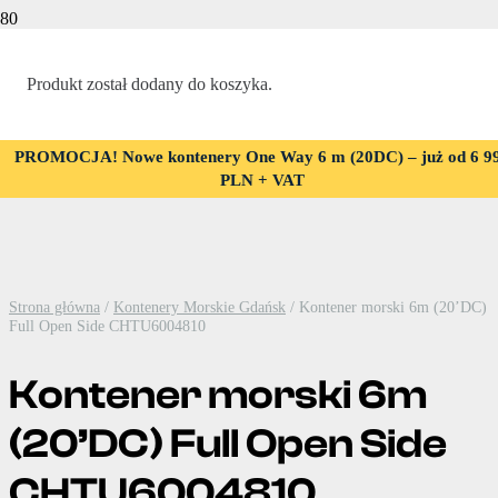
Promocja!
Produkt
został dodany do koszyka.
PROMOCJA! Nowe kontenery One Way 6 m (20DC) – już od 6 9
PLN + VAT
Strona główna
/
Kontenery Morskie Gdańsk
/ Kontener morski 6m (20’DC)
Full Open Side CHTU6004810
Kontener morski 6m
(20’DC) Full Open Side
CHTU6004810