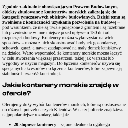
Zgodnie z aktualnie obowiązującym Prawem Budowlanym,
obiekty zbudowane z kontenerów morskich zaliczają się do
kategorii tymczasowych obiektów budowlanych. Dzięki temu są
zwolnione z konieczności uzyskania pozwolenia na budowę
–
pod warunkiem, że nie są trwale połączone z gruntem i są rozebrane
lub przeniesione w inne miejsce przed upływem 180 dni od
rozpoczęcia budowy. Kontenery można wykorzystać na wiele
sposobów – można z nich skonstruować budynek gospodarczy,
schowek, garaż, a nawet zaadaptować na mały domek letniskowy
na działce. Warto wspomnieć, że kontenery morskie można łączyć
w celu stworzenia większej przestrzeni, takiej jak warsztat lub
wygodny w użyciu magazyn. Do łączenia kontenerów używa się
specjalnych akcesoriów do łączenia kontenerów, które zapewniają
stabilność i trwałość konstrukcji.
Jakie kontenery morskie znajdę w
ofercie?
Oferujemy duży wybór kontenerów morskich, które są dostosowane
do różnych potrzeb naszych Klientów. W naszej ofercie znajdziesz
najpopularniejsze rozmiary, takie jak:
20-stopowe kontenery
– są one idealne do ogólnego