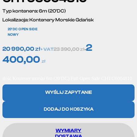
Typ kontenera:
6m (20'DC)
Lokalizacja:
Kontenery Morskie Gdańsk
20'DC OPEN SIDE
NOWY
2
20 990,00
zł
23 390,00
zł
-
+ VAT
400,00
zł
ilość Kontener morski 6m (20'DC) Full Open Side CHTU6004810
WYŚLIJ ZAPYTANIE
DODAJ DO KOSZYKA
WYMIARY
DOSTAWA