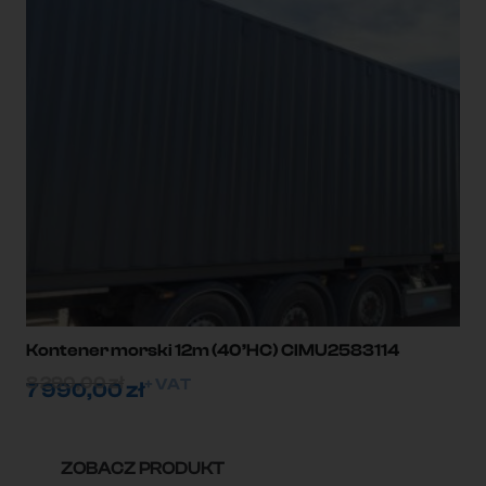
Kontener morski 12m (40’HC) CIMU2583114
8 290,00
zł
+ VAT
7 990,00
zł
ZOBACZ PRODUKT