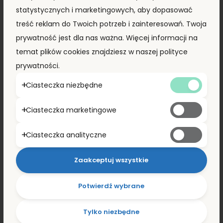
statystycznych i marketingowych, aby dopasować
Kontener morski 12m (40’HC) CIMU2581030
treść reklam do Twoich potrzeb i zainteresowań. Twoja
8 290,00
zł
+ VAT
7 790,00
zł
prywatność jest dla nas ważna. Więcej informacji na
temat plików cookies znajdziesz w naszej polityce
prywatności.
ZOBACZ PRODUKT
Ciasteczka niezbędne
Ciasteczka marketingowe
PROMOCJA!
Ciasteczka analityczne
Zaakceptuj wszystkie
Potwierdź wybrane
Tylko niezbędne