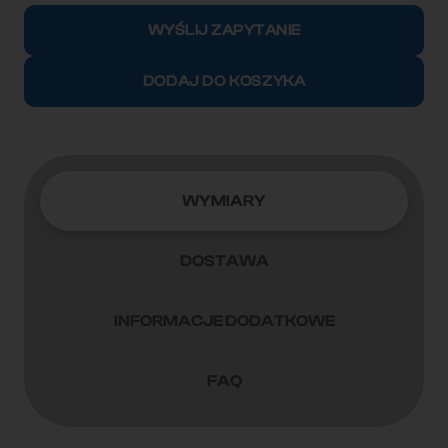
Kontener
WYŚLIJ ZAPYTANIE
morski
12m
DODAJ DO KOSZYKA
(40'HC)
FWRU0405290
WYMIARY
DOSTAWA
INFORMACJE DODATKOWE
FAQ