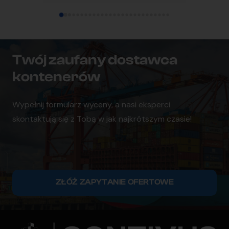
współpracę.
dotarł su
ustalenia
czystym 
każdemu
Twój zaufany dostawca
kontenerów
Wypełnij formularz wyceny, a nasi eksperci
skontaktują się z Tobą w jak najkrótszym czasie!
ZŁÓŻ ZAPYTANIE OFERTOWE