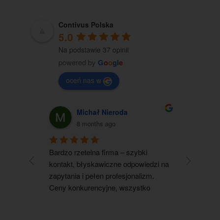
Contivus Polska
5.0
Na podstawie 37 opinii
powered by
G
o
o
g
l
e
oceń nas w
Michał Nieroda
G
8 months ago
Bardzo rzetelna firma – szybki 
Zakupiłam
kontakt, błyskawiczne odpowiedzi na 
jestem b
zapytania i pełen profesjonalizm. 
kontakt 
Ceny konkurencyjne, wszystko 
wszystko 
realizowane terminowo i zgodnie z 
wyjaśnion
ustaleniami. Zdecydowanie polecam 
pomocna i