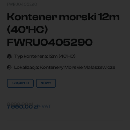
FWRU0405290
Kontener morski 12m
(40’HC)
FWRU0405290
Typ kontenera:
12m (40'HC)
Lokalizacja:
Kontenery Morskie Małaszewicze
12M/40'HC
NOWY
8 290,00
zł
7 990,00
zł
+ VAT
ilość