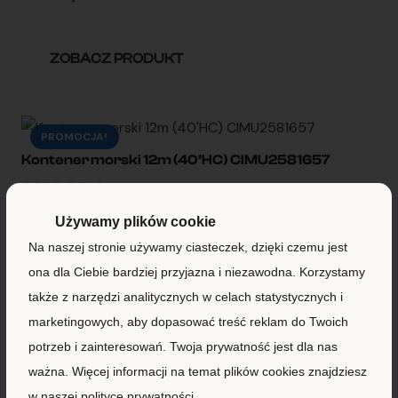
ZOBACZ PRODUKT
PROMOCJA!
Kontener morski 12m (40’HC) CIMU2581657
8 290,00
zł
+ VAT
7 990,00
zł
Używamy plików cookie
Na naszej stronie używamy ciasteczek, dzięki czemu jest
ZOBACZ PRODUKT
ona dla Ciebie bardziej przyjazna i niezawodna. Korzystamy
także z narzędzi analitycznych w celach statystycznych i
marketingowych, aby dopasować treść reklam do Twoich
PROMOCJA!
potrzeb i zainteresowań. Twoja prywatność jest dla nas
Kontener morski 12m (40’HC) CIMU2583222
ważna. Więcej informacji na temat plików cookies znajdziesz
8 290,00
zł
+ VAT
7 990,00
zł
w naszej polityce prywatności.