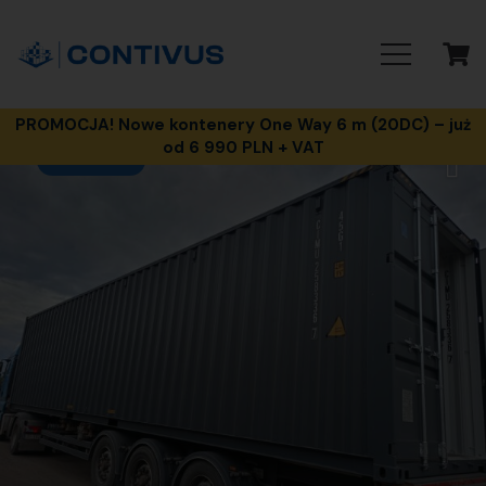
PROMOCJA! Nowe kontenery One Way 6 m (20DC) – już
od 6 990 PLN + VAT
PROMOCJA!