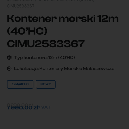
CIMU2583367
Kontener morski 12m
(40’HC)
CIMU2583367
Typ kontenera:
12m (40'HC)
Lokalizacja:
Kontenery Morskie Małaszewicze
12M/40'HC
NOWY
8 290,00
zł
7 990,00
zł
+ VAT