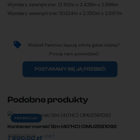
Wymiary zewnętrzne: 12.192m x 2.438m x 2.896m
Wymiary wewnętrzne: 12.024m x 2.350m x 2.697m
Widzieli Państwo lepszą ofertę gdzie indziej?
Proszę nam powiedzieć!
POSTARAMY SIĘ JĄ PRZEBIĆ!
Podobne produkty
PROMOCJA!
Kontener morski 12m (40’HC) CIMU2581092
8 290,00
zł
+ VAT
7 990,00
zł