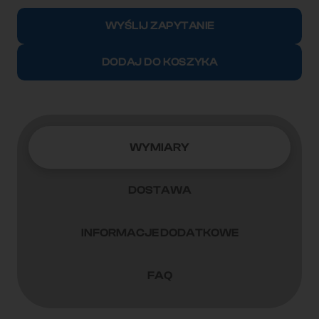
ilość
Kontener
WYŚLIJ ZAPYTANIE
morski
12m
DODAJ DO KOSZYKA
(40'HC)
CIMU2583367
WYMIARY
DOSTAWA
INFORMACJE DODATKOWE
FAQ