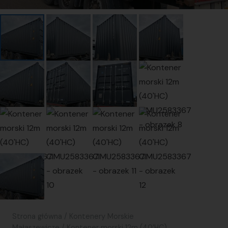
Strona główna
/
Kontenery Morskie
Małaszewicze
/ Kontener morski 12m (40’HC)