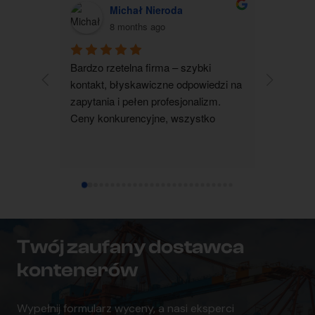
Michał Nieroda
G
8 months ago
Bardzo rzetelna firma – szybki 
Zakupiłam
kontakt, błyskawiczne odpowiedzi na 
jestem b
zapytania i pełen profesjonalizm. 
kontakt 
Ceny konkurencyjne, wszystko 
wszystko 
realizowane terminowo i zgodnie z 
wyjaśnion
ustaleniami. Zdecydowanie polecam 
pomocna i
współpracę.
dotarł su
ustalenia
czystym 
każdemu
Twój zaufany dostawca
kontenerów
Wypełnij formularz wyceny, a nasi eksperci