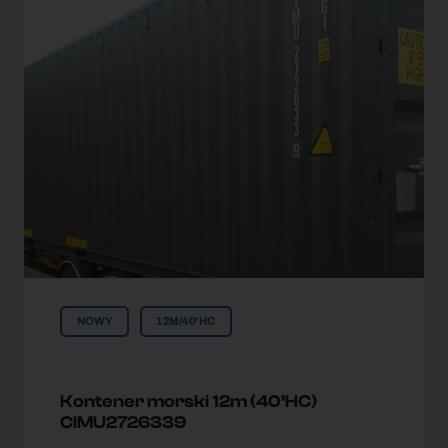
NOWY
12M/40'HC
Kontener morski 12m (40’HC)
CIMU2726339