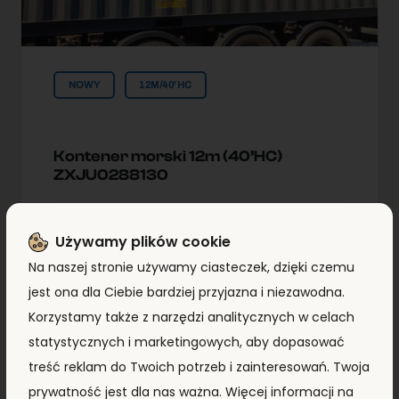
NOWY
12M/40'HC
Kontener morski 12m (40’HC)
ZXJU0288130
Typ:
12m/40'HC
Używamy plików cookie
Lokallzacja:
Kontenery Morskie
Na naszej stronie używamy ciasteczek, dzięki czemu
Małaszewicze
jest ona dla Ciebie bardziej przyjazna i niezawodna.
Korzystamy także z narzędzi analitycznych w celach
statystycznych i marketingowych, aby dopasować
8 290,00
zł
7 990,00
zł
+ VAT
treść reklam do Twoich potrzeb i zainteresowań. Twoja
prywatność jest dla nas ważna. Więcej informacji na