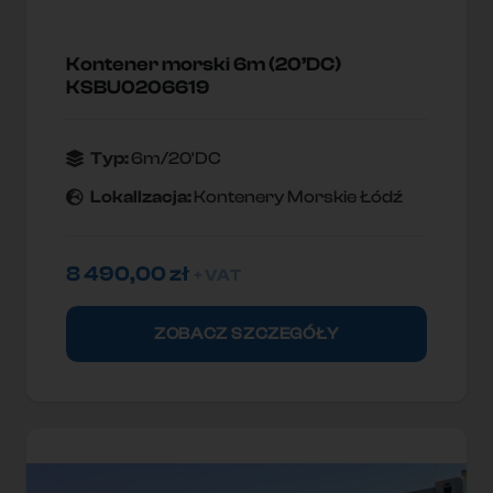
Kontener morski 6m (20’DC)
KSBU0206619
Typ:
6m/20'DC
Lokallzacja:
Kontenery Morskie Łódź
8 490,00
zł
+ VAT
ZOBACZ SZCZEGÓŁY