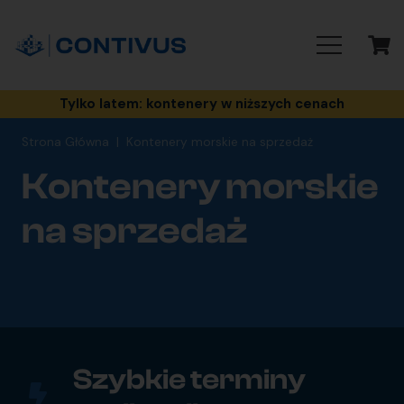
Tylko latem: kontenery w niższych cenach
Strona Główna
|
Kontenery morskie na sprzedaż
Kontenery morskie
na sprzedaż
Szybkie terminy