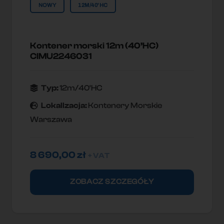
NOWY
12M/40'HC
Kontener morski 12m (40’HC)
CIMU2246031
Typ:
12m/40'HC
Lokallzacja:
Kontenery Morskie
Warszawa
8 690,00
zł
+ VAT
ZOBACZ SZCZEGÓŁY