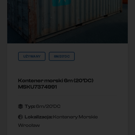
UŻYWANY
6M/20'DC
Kontener morski 6m (20’DC)
MSKU7374991
Typ:
6m/20'DC
Lokallzacja:
Kontenery Morskie
Wrocław