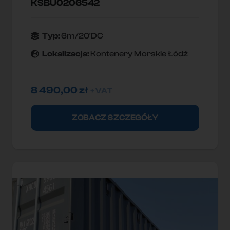
KSBU0206542
Typ:
6m/20'DC
Lokallzacja:
Kontenery Morskie Łódź
8 490,00
zł
+ VAT
ZOBACZ SZCZEGÓŁY