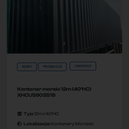
12M/40'HC
NOWY
PROMOCJE
Kontener morski 12m (40’HC)
XHCU5903519
Typ:
12m/40'HC
Lokallzacja:
Kontenery Morskie