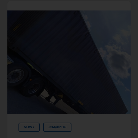
NOWY
12M/40'HC