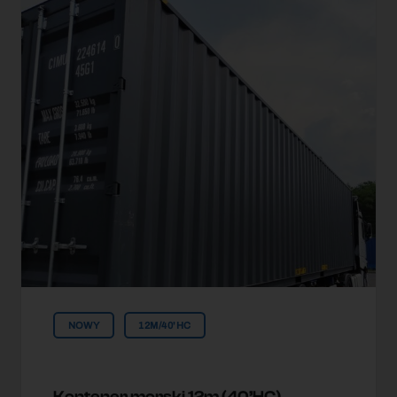
NOWY
12M/40'HC
Kontener morski 12m (40’HC)