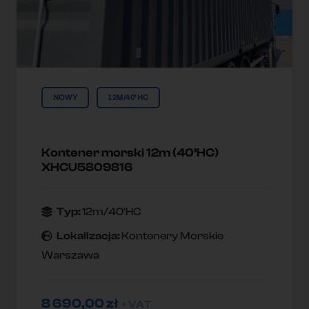
NOWY
12M/40'HC
Kontener morski 12m (40’HC)
XHCU5809816
Typ:
12m/40'HC
Lokallzacja:
Kontenery Morskie
Warszawa
8 690,00
zł
+ VAT