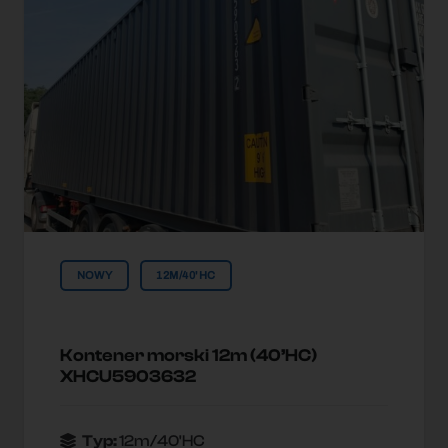
NOWY
12M/40'HC
Kontener morski 12m (40’HC)
XHCU5903632
Typ:
12m/40'HC