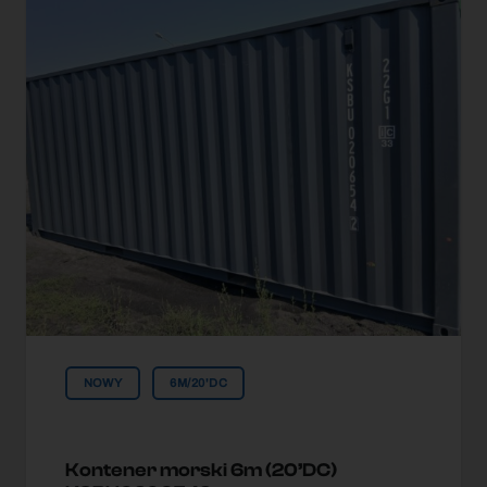
NOWY
6M/20'DC
Kontener morski 6m (20’DC)