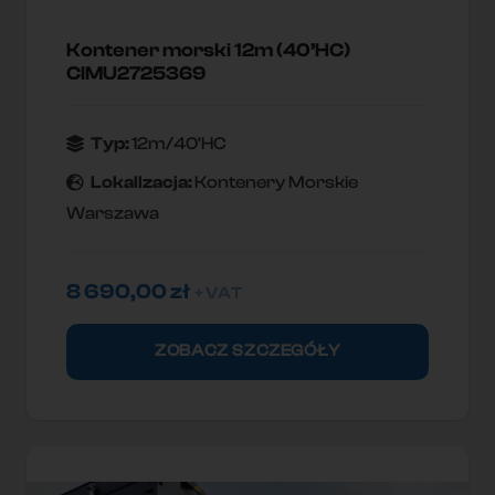
Kontener morski 12m (40’HC)
CIMU2725369
Typ:
12m/40'HC
Lokallzacja:
Kontenery Morskie
Warszawa
8 690,00
zł
+ VAT
ZOBACZ SZCZEGÓŁY