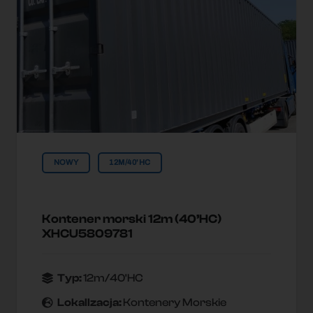
NOWY
12M/40'HC
Kontener morski 12m (40’HC)
XHCU5809781
Typ:
12m/40'HC
Lokallzacja:
Kontenery Morskie