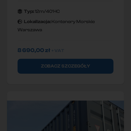
Typ:
12m/40'HC
Lokallzacja:
Kontenery Morskie
Warszawa
8 690,00
zł
+ VAT
ZOBACZ SZCZEGÓŁY