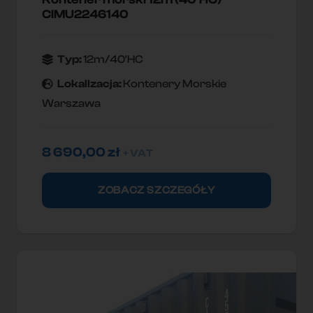
CIMU2246140
Typ:
12m/40'HC
Lokallzacja:
Kontenery Morskie
Warszawa
8 690,00
zł
+ VAT
ZOBACZ SZCZEGÓŁY