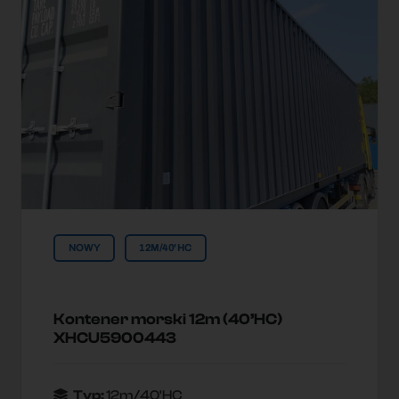
NOWY
12M/40'HC
Kontener morski 12m (40’HC)
XHCU5900443
Typ:
12m/40'HC