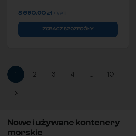
8 690,00
zł
+ VAT
ZOBACZ SZCZEGÓŁY
1
2
3
4
…
10
Nowe i używane kontenery
morskie