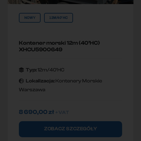
NOWY
12M/40'HC
Kontener morski 12m (40’HC)
XHCU5900649
Typ:
12m/40'HC
Lokallzacja:
Kontenery Morskie
Warszawa
8 690,00
zł
+ VAT
ZOBACZ SZCZEGÓŁY