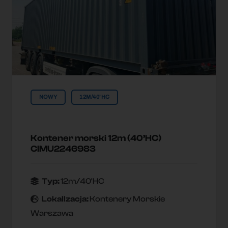
NOWY
12M/40'HC
Kontener morski 12m (40’HC)
CIMU2246983
Typ:
12m/40'HC
Lokallzacja:
Kontenery Morskie
Warszawa