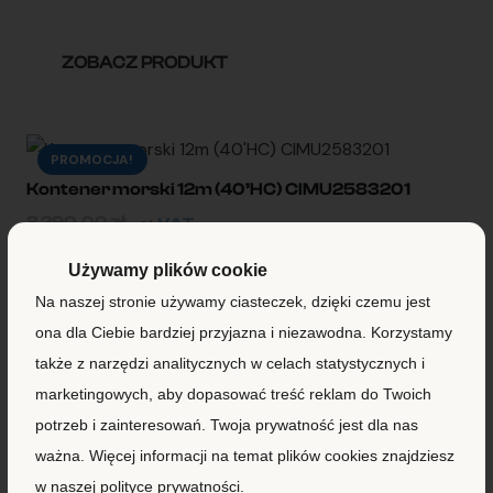
ZOBACZ PRODUKT
PROMOCJA!
Kontener morski 12m (40’HC) CIMU2583201
8 290,00
zł
+ VAT
7 990,00
zł
Używamy plików cookie
Na naszej stronie używamy ciasteczek, dzięki czemu jest
ZOBACZ PRODUKT
ona dla Ciebie bardziej przyjazna i niezawodna. Korzystamy
także z narzędzi analitycznych w celach statystycznych i
marketingowych, aby dopasować treść reklam do Twoich
PROMOCJA!
potrzeb i zainteresowań. Twoja prywatność jest dla nas
Kontener morski 12m (40’HC) FWRU0405432
ważna. Więcej informacji na temat plików cookies znajdziesz
8 290,00
zł
+ VAT
7 990,00
zł
w naszej polityce prywatności.