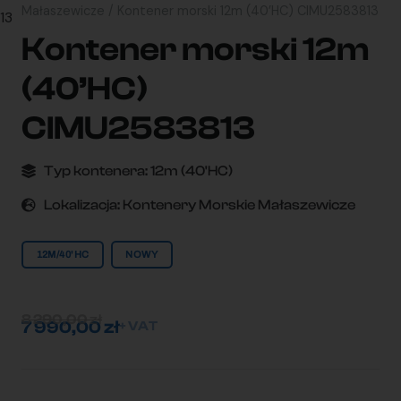
Małaszewicze
/ Kontener morski 12m (40’HC) CIMU2583813
Kontener morski 12m
(40’HC)
CIMU2583813
Typ kontenera:
12m (40'HC)
Lokalizacja:
Kontenery Morskie Małaszewicze
12M/40'HC
NOWY
8 290,00
zł
7 990,00
zł
+ VAT
ilość