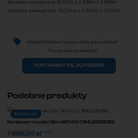
Wymiary zewnętrzne: 12.192m x 2.438m x 2.896m
Wymiary wewnętrzne: 12.024m x 2.350m x 2.697m
Widzieli Państwo lepszą ofertę gdzie indziej?
Proszę nam powiedzieć!
POSTARAMY SIĘ JĄ PRZEBIĆ!
Podobne produkty
PROMOCJA!
Kontener morski 12m (40’HC) CIMU2583182
8 290,00
zł
+ VAT
7 990,00
zł