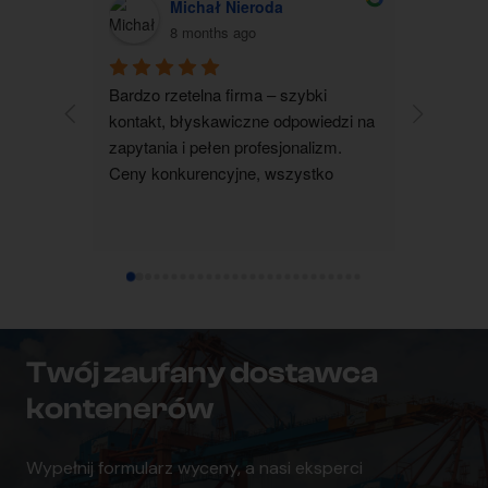
Michał Nieroda
G
8 months ago
Bardzo rzetelna firma – szybki 
Zakupiłam
kontakt, błyskawiczne odpowiedzi na 
jestem b
zapytania i pełen profesjonalizm. 
kontakt 
Ceny konkurencyjne, wszystko 
wszystko 
realizowane terminowo i zgodnie z 
wyjaśnion
ustaleniami. Zdecydowanie polecam 
pomocna i
współpracę.
dotarł su
ustalenia
czystym 
każdemu
Twój zaufany dostawca
kontenerów
Wypełnij formularz wyceny, a nasi eksperci