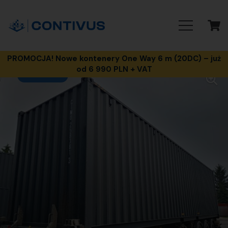
PROMOCJA! Nowe kontenery One Way 6 m (20DC) – już
od 6 990 PLN + VAT
PROMOCJA!