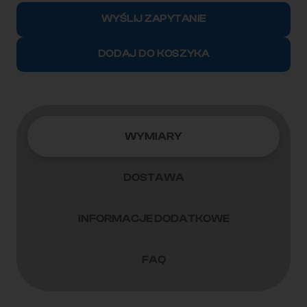
Kontener
WYŚLIJ ZAPYTANIE
morski
12m
DODAJ DO KOSZYKA
(40'HC)
CIMU2583813
WYMIARY
DOSTAWA
INFORMACJE DODATKOWE
FAQ