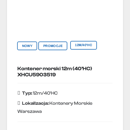
12M/40'HC
NOWY
PROMOCJE
Kontener morski 12m (40’HC)
XHCU5903519
Typ:
12m/40'HC
Lokallzacja:
Kontenery Morskie
Warszawa