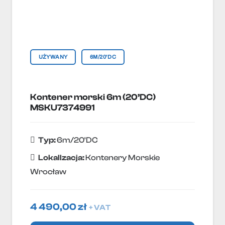
UŻYWANY
6M/20'DC
Kontener morski 6m (20’DC)
MSKU7374991
Typ:
6m/20'DC
Lokallzacja:
Kontenery Morskie
Wrocław
4 490,00
zł
+ VAT