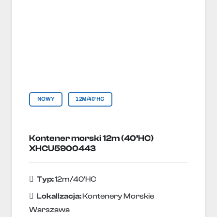
NOWY
12M/40'HC
Kontener morski 12m (40’HC)
XHCU5900443
Typ:
12m/40'HC
Lokallzacja:
Kontenery Morskie
Warszawa