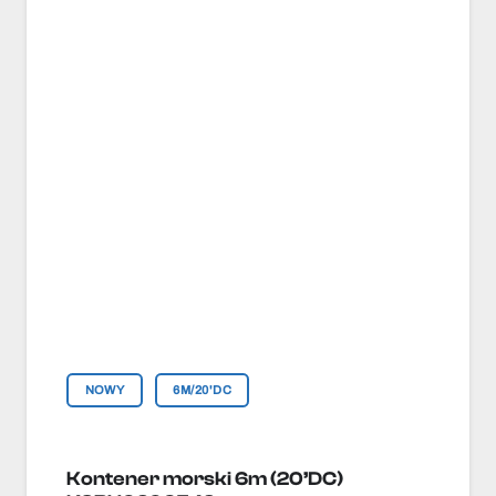
NOWY
6M/20'DC
Kontener morski 6m (20’DC)