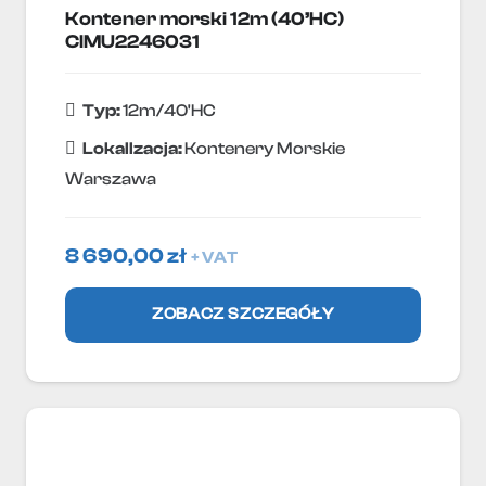
Kontener morski 12m (40’HC)
CIMU2246031
Typ:
12m/40'HC
Lokallzacja:
Kontenery Morskie
Warszawa
8 690,00
zł
+ VAT
ZOBACZ SZCZEGÓŁY