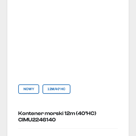
NOWY
12M/40'HC
Kontener morski 12m (40’HC)
CIMU2246140