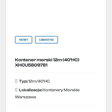
NOWY
12M/40'HC
Kontener morski 12m (40’HC)
XHCU5809781
Typ:
12m/40'HC
Lokallzacja:
Kontenery Morskie
Warszawa