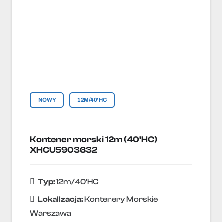
NOWY
12M/40'HC
Kontener morski 12m (40’HC)
XHCU5903632
Typ:
12m/40'HC
Lokallzacja:
Kontenery Morskie
Warszawa