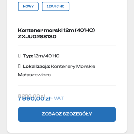
NOWY
12M/40'HC
Kontener morski 12m (40’HC)
ZXJU0288130
Typ:
12m/40'HC
Lokallzacja:
Kontenery Morskie
Małaszewicze
8 290,00
zł
7 990,00
zł
+ VAT
ZOBACZ SZCZEGÓŁY