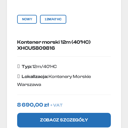
NOWY
12M/40'HC
Kontener morski 12m (40’HC)
XHCU5809816
Typ:
12m/40'HC
Lokallzacja:
Kontenery Morskie
Warszawa
8 690,00
zł
+ VAT
ZOBACZ SZCZEGÓŁY