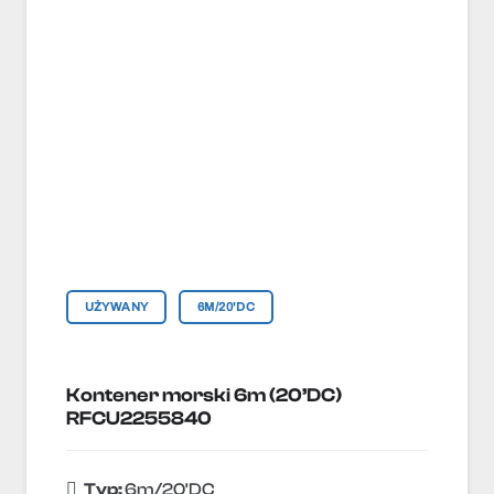
UŻYWANY
6M/20'DC
Kontener morski 6m (20’DC)
RFCU2255840
Typ:
6m/20'DC