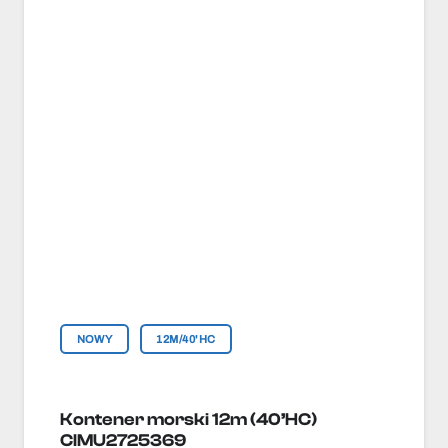
NOWY
12M/40'HC
Kontener morski 12m (40’HC)
CIMU2725369