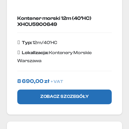
Kontener morski 12m (40’HC)
XHCU5900649
Typ:
12m/40'HC
Lokallzacja:
Kontenery Morskie
Warszawa
8 690,00
zł
+ VAT
ZOBACZ SZCZEGÓŁY