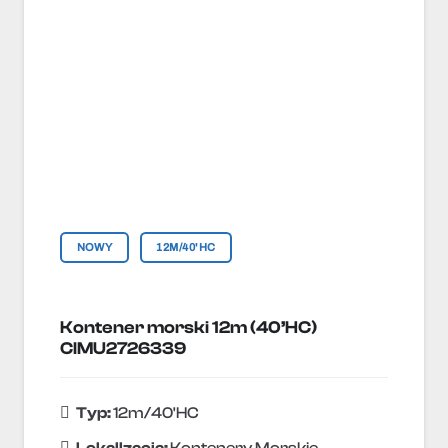
NOWY
12M/40'HC
Kontener morski 12m (40’HC)
CIMU2726339
Typ:
12m/40'HC