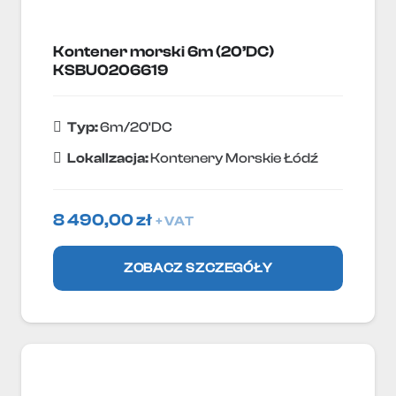
Kontener morski 6m (20’DC)
KSBU0206619
Typ:
6m/20'DC
Lokallzacja:
Kontenery Morskie Łódź
8 490,00
zł
+ VAT
ZOBACZ SZCZEGÓŁY