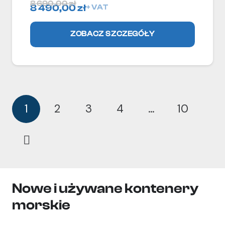
8 690,00
zł
8 490,00
zł
+ VAT
ZOBACZ SZCZEGÓŁY
1
2
3
4
…
10
Nowe i używane kontenery
morskie