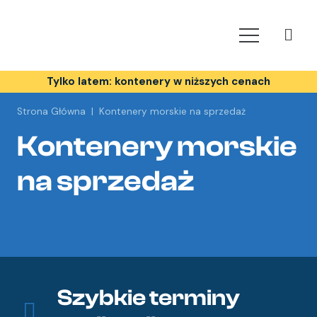
Tylko latem: kontenery w niższych cenach
Strona Główna
|
Kontenery morskie na sprzedaż
Kontenery morskie
na sprzedaż
Szybkie terminy