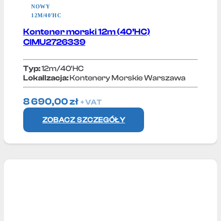
NOWY
12M/40'HC
Kontener morski 12m (40’HC)
CIMU2726339
Typ:
12m/40'HC
Lokallzacja:
Kontenery Morskie Warszawa
8 690,00
zł
+ VAT
ZOBACZ SZCZEGÓŁY