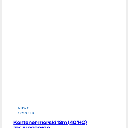
NOWY
12M/40'HC
Kontener morski 12m (40’HC)