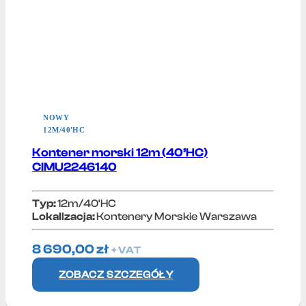
NOWY
12M/40'HC
Kontener morski 12m (40’HC)
CIMU2246140
Typ:
12m/40'HC
Lokallzacja:
Kontenery Morskie Warszawa
8 690,00
zł
+ VAT
ZOBACZ SZCZEGÓŁY