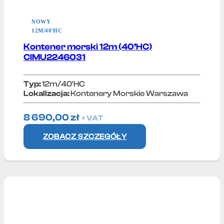
NOWY
12M/40'HC
Kontener morski 12m (40’HC)
CIMU2246031
Typ:
12m/40'HC
Lokallzacja:
Kontenery Morskie Warszawa
8 690,00
zł
+ VAT
ZOBACZ SZCZEGÓŁY