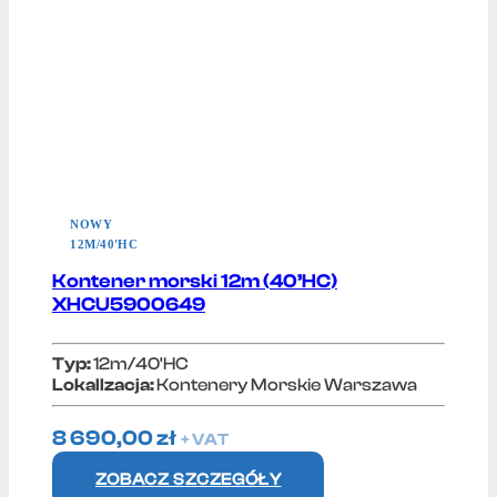
NOWY
12M/40'HC
Kontener morski 12m (40’HC)
XHCU5900649
Typ:
12m/40'HC
Lokallzacja:
Kontenery Morskie Warszawa
8 690,00
zł
+ VAT
ZOBACZ SZCZEGÓŁY