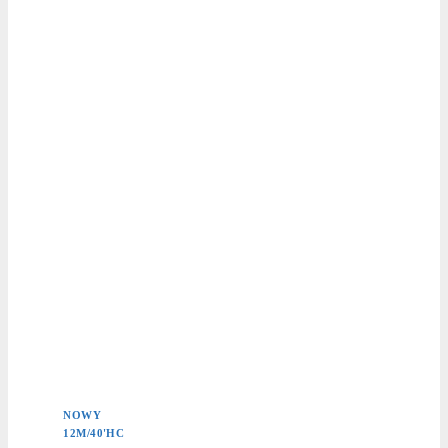
NOWY
12M/40'HC