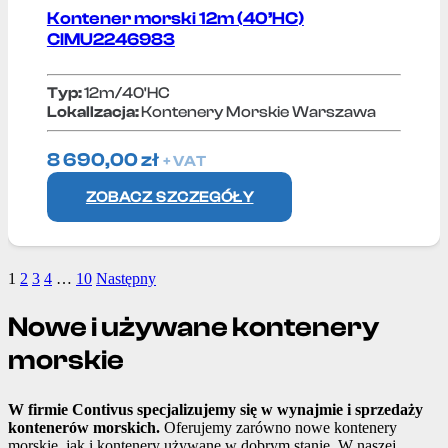
Kontener morski 12m (40’HC)
CIMU2246983
Typ:
12m/40'HC
Lokallzacja:
Kontenery Morskie Warszawa
8 690,00
zł
+ VAT
ZOBACZ SZCZEGÓŁY
1
2
3
4
…
10
Następny
Nowe i używane kontenery
morskie
W firmie Contivus specjalizujemy się w wynajmie i sprzedaży
kontenerów morskich.
Oferujemy zarówno nowe kontenery
morskie, jak i kontenery używane w dobrym stanie. W naszej