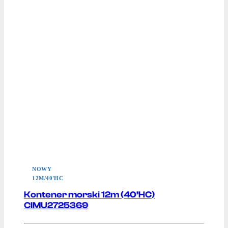
NOWY
12M/40'HC
Kontener morski 12m (40’HC)
CIMU2725369