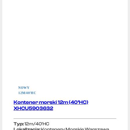
NOWY
12M/40'HC
Kontener morski 12m (40’HC)
XHCU5903632
Typ:
12m/40'HC
Lokallzacja:
Kontenery Morskie Warszawa