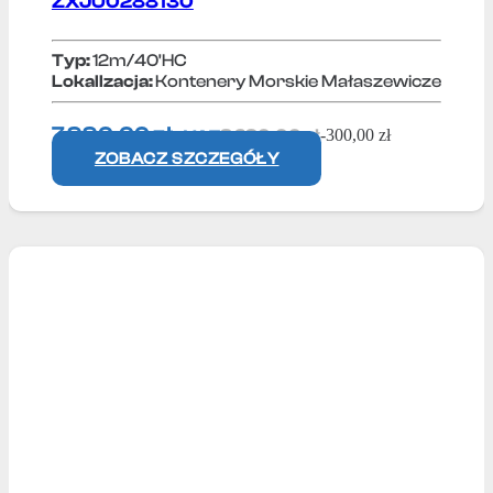
ZXJU0288130
Typ:
12m/40'HC
Lokallzacja:
Kontenery Morskie Małaszewicze
7 990,00
zł
8 290,00
zł
-
300,00
zł
+ VAT
ZOBACZ SZCZEGÓŁY