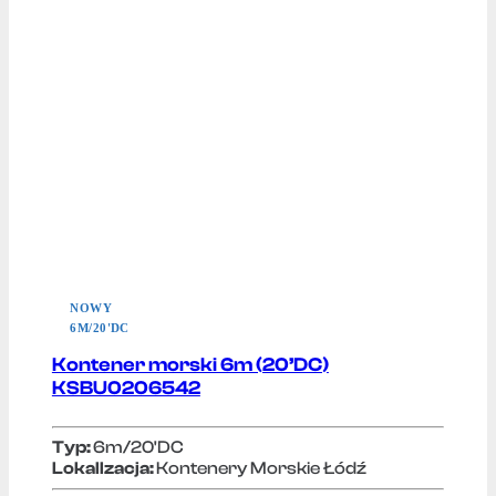
NOWY
6M/20'DC
Kontener morski 6m (20’DC)
KSBU0206542
Typ:
6m/20'DC
Lokallzacja:
Kontenery Morskie Łódź