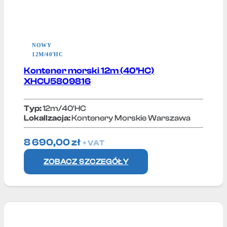
NOWY
12M/40'HC
Kontener morski 12m (40’HC)
XHCU5809816
Typ:
12m/40'HC
Lokallzacja:
Kontenery Morskie Warszawa
8 690,00
zł
+ VAT
ZOBACZ SZCZEGÓŁY