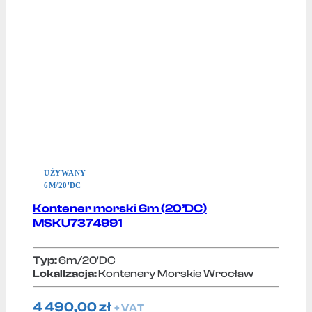
UŻYWANY
6M/20'DC
Kontener morski 6m (20’DC)
MSKU7374991
Typ:
6m/20'DC
Lokallzacja:
Kontenery Morskie Wrocław
4 490,00
zł
+ VAT