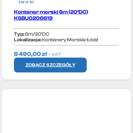
6M/20'DC
Kontener morski 6m (20’DC)
KSBU0206619
Typ:
6m/20'DC
Lokallzacja:
Kontenery Morskie Łódź
8 490,00
zł
+ VAT
ZOBACZ SZCZEGÓŁY