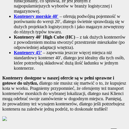
funkcjonalny, co sprawia, że jest jednym z
najpopularniejszych wyborów w branży logistycznej i
magazynowej.
Kontenery morskie 40′
– oferują podwójną pojemność w
porównaniu do wersji 20′, dlatego świetnie sprawdzają się w
dużych projektach logistycznych i jako magazyn zewnętrzny
do różnych typów towaru.
Kontenery 40′ High Cube (HC)
– z tak dużych kontenerów
z powodzeniem można stworzyć przestrzenie mieszkalne (po
odpowiedniej adaptacji wnętrza).
Kontenery 45’
– zapewnia jeszcze więcej miejsca niż
standardowy kontener 40′, dlatego jest idealny dla tych osób,
które potrzebują składować dużą ilość ładunku w jednym
kontenerze.
Kontenery dostępne w naszej ofercie są w pełni sprawne i
gotowe do użytku,
dlatego nie musisz się martwić o to, że kupujesz
kota w worku. Pragniemy przypomnieć, że oferujemy też transport
kontenerów morskich do wybranej lokalizacji, dlatego nasi Klienci
mogą odebrać swoje zamówienie w dogodnym miejscu. Pamiętaj,
że prowadzimy też wynajem kontenerów, dlatego jeśli potrzebujesz
kontenera na zaledwie jedną podróż, to doskonale trafiłeś!