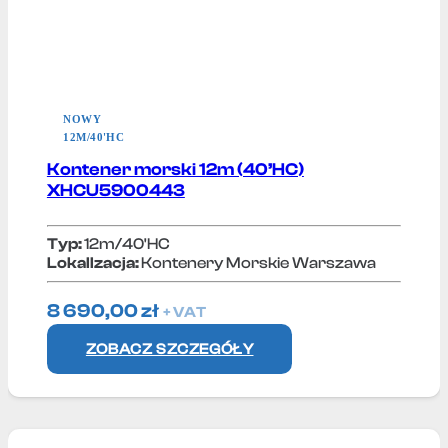
NOWY
12M/40'HC
Kontener morski 12m (40’HC)
XHCU5900443
Typ:
12m/40'HC
Lokallzacja:
Kontenery Morskie Warszawa
8 690,00
zł
+ VAT
ZOBACZ SZCZEGÓŁY