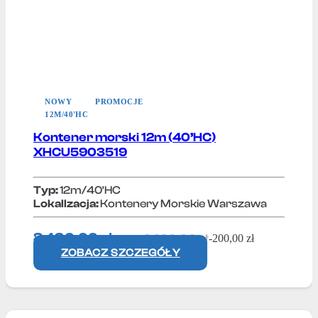
NOWY
PROMOCJE
12M/40'HC
Kontener morski 12m (40’HC)
XHCU5903519
Typ:
12m/40'HC
Lokallzacja:
Kontenery Morskie Warszawa
8 490,00
zł
8 690,00
zł
-
200,00
zł
+ VAT
ZOBACZ SZCZEGÓŁY