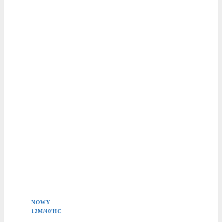
NOWY
12M/40'HC