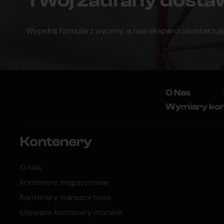
Twój zaufany dost
Wypełnij formularz wyceny, a nasi eksperci skontaktują
O Nas
Wymiary ko
Kontenery
O Nas
Kontenery magazynowe
Kontenery transportowe
Używane kontenery morskie