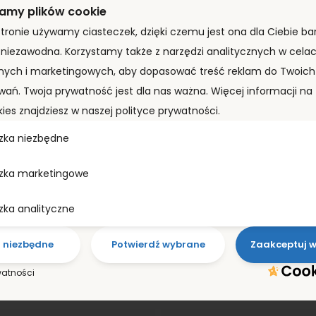
amy plików cookie
stronie używamy ciasteczek, dzięki czemu jest ona dla Ciebie bar
PROMOCJA!
i niezawodna. Korzystamy także z narzędzi analitycznych w cela
Kontener morski 12m (40’HC) FWRU0405432
nych i marketingowych, aby dopasować treść reklam do Twoich 
8 290,00
zł
+ VAT
7 990,00
zł
wań. Twoja prywatność jest dla nas ważna. Więcej informacji n
kies znajdziesz w naszej polityce prywatności.
ZOBACZ PRODUKT
zka niezbędne
zka marketingowe
zka analityczne
Co nasi klienci mówią
o niezbędne
Potwierdź wybrane
Zaakceptuj w
o naszych usługach?
watności