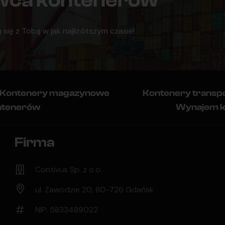
awca kontenerów
 się z Tobą w jak najkrótszym czasie!
Kontenery magazynowe
Kontenery transp
ntenerów
Wynajem 
Firma
Contivus Sp. z o.o.
ul. Zawodzie 20, 80-726 Gdańsk
NIP: 5833489022