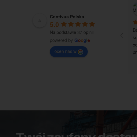
Contivus Polska
5.0
Ba
Na podstawie 37 opinii
ko
powered by
G
o
o
g
l
e
od
oceń nas w
pr
ko
re
z 
p