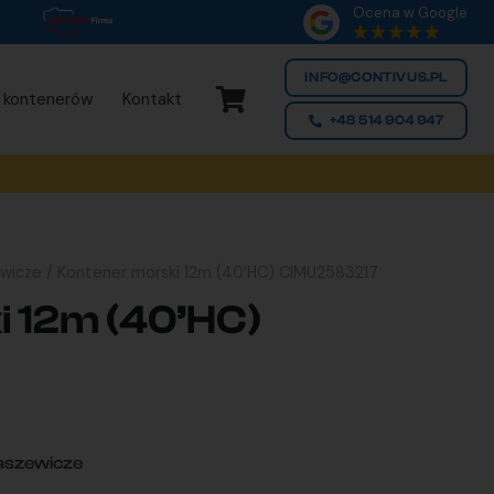
Ocena w Google
INFO@CONTIVUS.PL
 kontenerów
Kontakt
+48 514 904 947
ewicze
/ Kontener morski 12m (40’HC) CIMU2583217
 12m (40’HC)
aszewicze