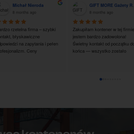
Michał Nieroda
GIFT MORE Gażety Reklamowe z Logo
8 months ago
8 months ago
rdzo rzetelna firma – szybki 
Zakupiłam kontener w tej firmie 
ntakt, błyskawiczne 
jestem bardzo zadowolona! 
powiedzi na zapytania i pełen 
Świetny kontakt od początku do
ofesjonalizm. Ceny 
końca — wszystko zostało 
nkurencyjne, wszystko 
dokładnie wyjaśnione, a obsług
alizowane terminowo i zgodnie 
była bardzo pomocna i 
ustaleniami. Zdecydowanie 
profesjonalna. Kontener dotarł 
olecam współpracę.
super na czas, zgodnie z 
ustaleniami, w idealnym stanie. 
czystym sumieniem polecam 
firmę każdemu!