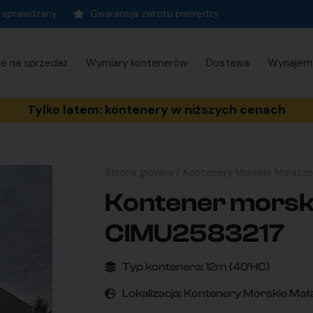
t sprawdzany
Gwarancja zwrotu pieniędzy
ie na sprzedaż
Wymiary kontenerów
Dostawa
Wynajem
Tylko latem: kontenery w niższych cenach
Strona główna
/
Kontenery Morskie Małasz
Kontener morski
CIMU2583217
Typ kontenera:
12m (40'HC)
Lokalizacja:
Kontenery Morskie Mał