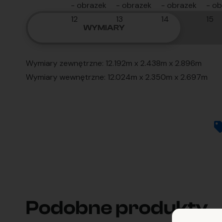
WYMIARY
Wymiary zewnętrzne: 12.192m x 2.438m x 2.896m
Wymiary wewnętrzne: 12.024m x 2.350m x 2.697m
Podobne produkty