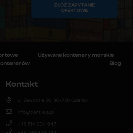
ZŁÓŻ ZAPYTANIE
OFERTOWE
ortowe
Używane kontenery morskie
kontenerów
Blog
Kontakt
ul. Zawodzie 20, 80-726 Gdańsk
info@contivus.pl
+48 514 904 947
+48 789 849 348