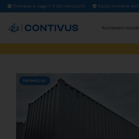
Dostawa w ciągu 1-4 dni roboczych
Każdy kontener jes
Kontenery morsk
PROMOCJA!