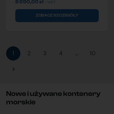
8 690,00
zł
+ VAT
ZOBACZ SZCZEGÓŁY
1
2
3
4
…
10
Nowe i używane kontenery
morskie