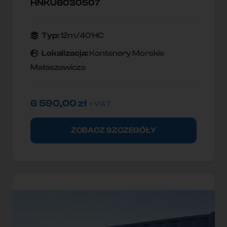
HNKU6030507
Typ:
12m/40'HC
Lokallzacja:
Kontenery Morskie
Małaszewicze
6 590,00
zł
+ VAT
ZOBACZ SZCZEGÓŁY