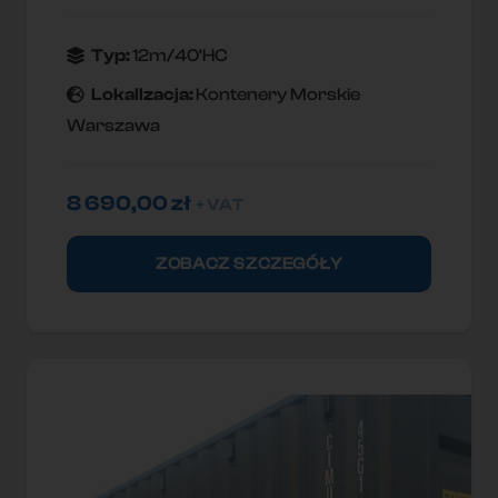
Typ:
12m/40'HC
Lokallzacja:
Kontenery Morskie
Warszawa
8 690,00
zł
+ VAT
ZOBACZ SZCZEGÓŁY