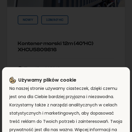
NOWY
12M/40'HC
Kontener morski 12m (40’HC)
XHCU5809816
Typ:
12m/40'HC
Lokallzacja:
Kontenery Morskie
Używamy plików cookie
Warszawa
Na naszej stronie używamy ciasteczek, dzięki czemu
jest ona dla Ciebie bardziej przyjazna i niezawodna.
Korzystamy także z narzędzi analitycznych w celach
8 690,00
zł
+ VAT
statystycznych i marketingowych, aby dopasować
treść reklam do Twoich potrzeb i zainteresowań. Twoja
ZOBACZ SZCZEGÓŁY
prywatność jest dla nas ważna. Więcej informacji na