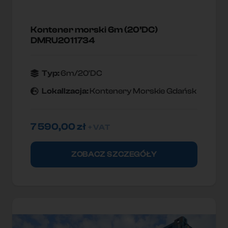
Kontener morski 6m (20’DC)
DMRU2011734
Typ:
6m/20'DC
Lokallzacja:
Kontenery Morskie Gdańsk
7 590,00
zł
+ VAT
ZOBACZ SZCZEGÓŁY