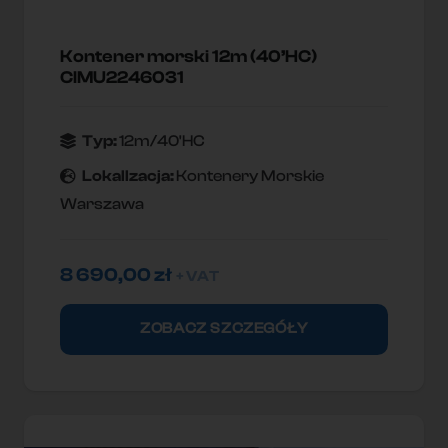
Kontener morski 12m (40’HC)
CIMU2246031
Typ:
12m/40'HC
Lokallzacja:
Kontenery Morskie
Warszawa
8 690,00
zł
+ VAT
ZOBACZ SZCZEGÓŁY