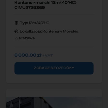
Kontener morski 12m (40’HC)
CIMU2725369
Typ:
12m/40'HC
Lokallzacja:
Kontenery Morskie
Warszawa
8 690,00
zł
+ VAT
ZOBACZ SZCZEGÓŁY