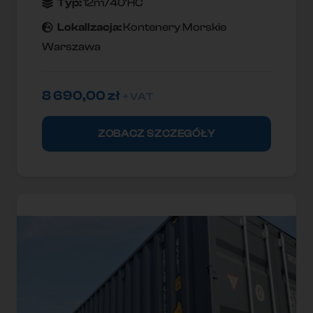
Typ:
12m/40'HC
Lokallzacja:
Kontenery Morskie
Warszawa
8 690,00
zł
+ VAT
ZOBACZ SZCZEGÓŁY