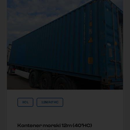
IICL
12M/40'HC
Kontener morski 12m (40’HC)