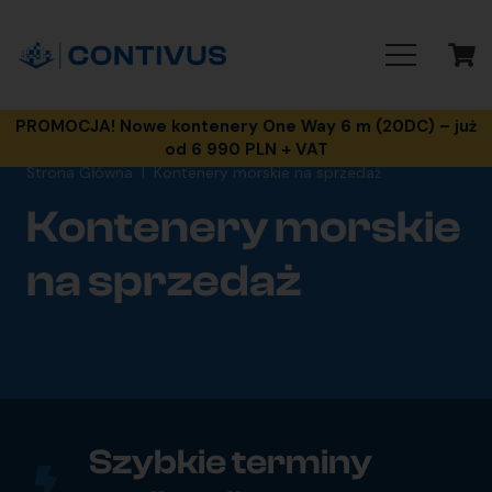
PROMOCJA! Nowe kontenery One Way 6 m (20DC) – już
od 6 990 PLN + VAT
Strona Główna
|
Kontenery morskie na sprzedaż
Kontenery morskie
na sprzedaż
Szybkie terminy