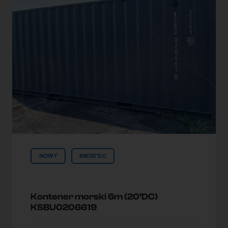
NOWY
6M/20'DC
Kontener morski 6m (20’DC)
KSBU0206619