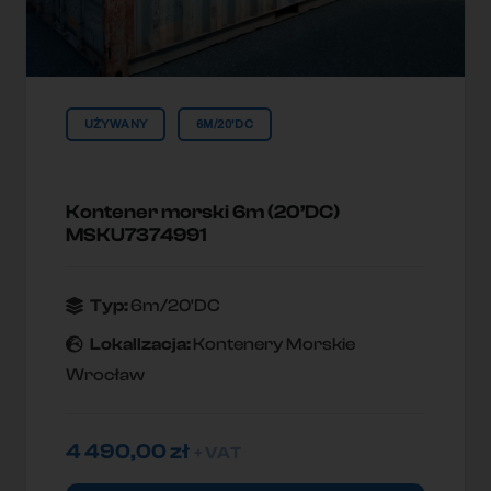
UŻYWANY
6M/20'DC
Kontener morski 6m (20’DC)
MSKU7374991
Typ:
6m/20'DC
Lokallzacja:
Kontenery Morskie
Wrocław
4 490,00
zł
+ VAT