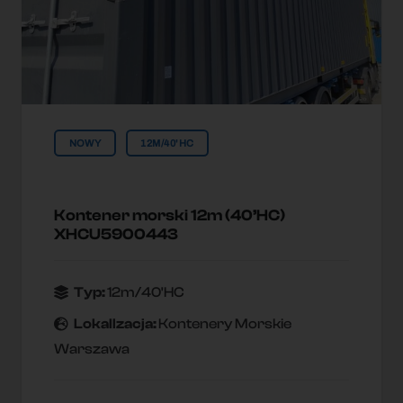
NOWY
12M/40'HC
Kontener morski 12m (40’HC)
XHCU5900443
Typ:
12m/40'HC
Lokallzacja:
Kontenery Morskie
Warszawa