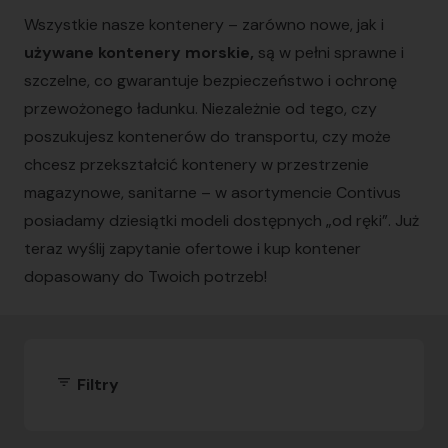
Wszystkie nasze kontenery – zarówno nowe, jak i
używane kontenery morskie,
są w pełni sprawne i
szczelne, co gwarantuje bezpieczeństwo i ochronę
przewożonego ładunku. Niezależnie od tego, czy
poszukujesz kontenerów do transportu, czy może
chcesz przekształcić kontenery w przestrzenie
magazynowe, sanitarne – w asortymencie Contivus
posiadamy dziesiątki modeli dostępnych „od ręki”. Już
teraz wyślij zapytanie ofertowe i kup kontener
dopasowany do Twoich potrzeb!
filter_list
Filtry