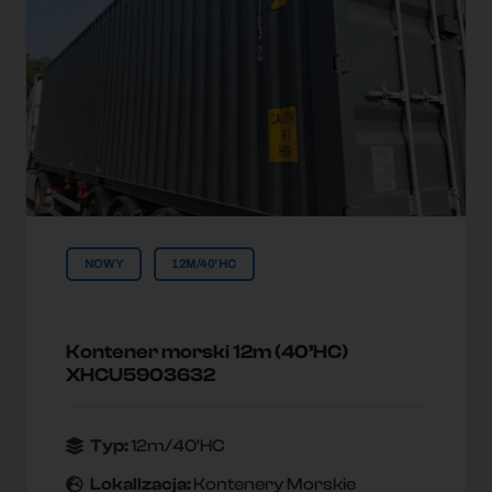
NOWY
12M/40'HC
Kontener morski 12m (40’HC)
XHCU5903632
Typ:
12m/40'HC
Lokallzacja:
Kontenery Morskie