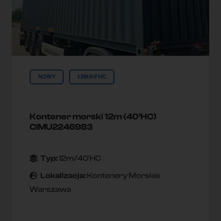
NOWY
12M/40'HC
Kontener morski 12m (40’HC)
CIMU2246983
Typ:
12m/40'HC
Lokallzacja:
Kontenery Morskie
Warszawa