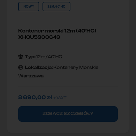
NOWY
12M/40'HC
Kontener morski 12m (40’HC)
XHCU5900649
Typ:
12m/40'HC
Lokallzacja:
Kontenery Morskie
Warszawa
8 690,00
zł
+ VAT
ZOBACZ SZCZEGÓŁY