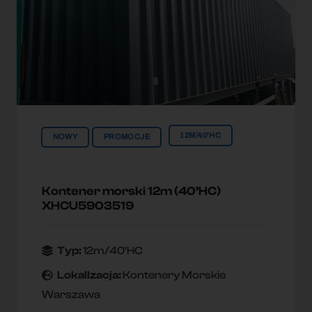
12M/40'HC
NOWY
PROMOCJE
Kontener morski 12m (40’HC)
XHCU5903519
Typ:
12m/40'HC
Lokallzacja:
Kontenery Morskie
Warszawa