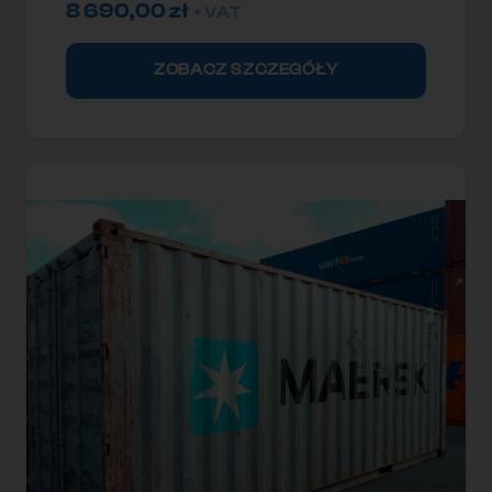
8 690,00
zł
+ VAT
ZOBACZ SZCZEGÓŁY