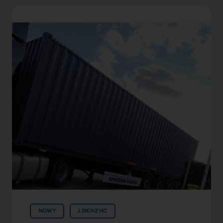
NOWY
12M/40'HC