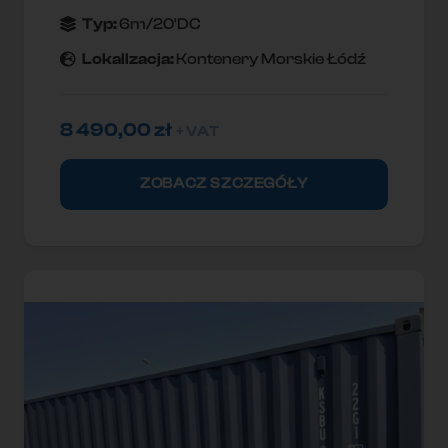
Typ:
6m/20'DC
Lokallzacja:
Kontenery Morskie Łódź
8 490,00
zł
+ VAT
ZOBACZ SZCZEGÓŁY