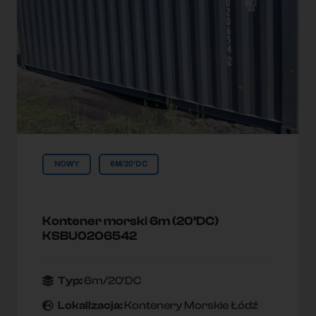
NOWY
6M/20'DC
Kontener morski 6m (20’DC)
KSBU0206542
Typ:
6m/20'DC
Lokallzacja:
Kontenery Morskie Łódź