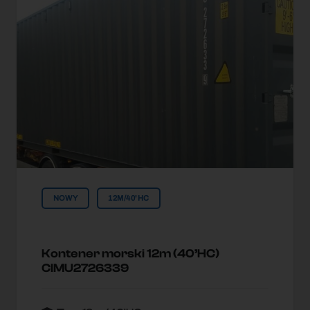
NOWY
12M/40'HC
Kontener morski 12m (40’HC)
CIMU2726339