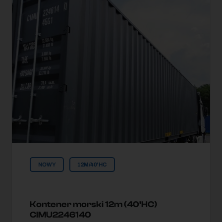
NOWY
12M/40'HC
Kontener morski 12m (40’HC)
CIMU2246140