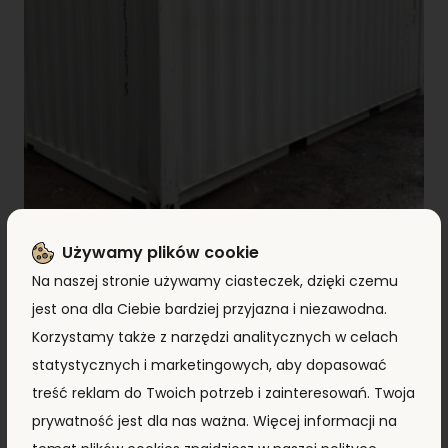
Używamy plików cookie
Kontener morski 6m (20’DC) DMRU2011919
Na naszej stronie używamy ciasteczek, dzięki czemu
7 890,00
zł
+ VAT
7 490,00
zł
jest ona dla Ciebie bardziej przyjazna i niezawodna.
Korzystamy także z narzędzi analitycznych w celach
statystycznych i marketingowych, aby dopasować
ZOBACZ PRODUKT
treść reklam do Twoich potrzeb i zainteresowań. Twoja
prywatność jest dla nas ważna. Więcej informacji na