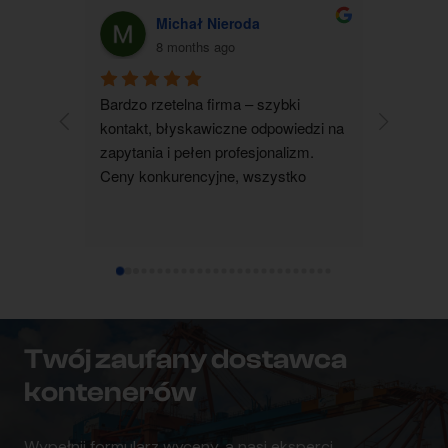
Michał Nieroda
G
8 months ago
Bardzo rzetelna firma – szybki 
Zakupiłam
kontakt, błyskawiczne odpowiedzi na 
jestem b
zapytania i pełen profesjonalizm. 
kontakt 
Ceny konkurencyjne, wszystko 
wszystko 
realizowane terminowo i zgodnie z 
wyjaśnion
ustaleniami. Zdecydowanie polecam 
pomocna i
współpracę.
dotarł su
ustalenia
czystym 
każdemu
Twój zaufany dostawca
kontenerów
Wypełnij formularz wyceny, a nasi eksperci