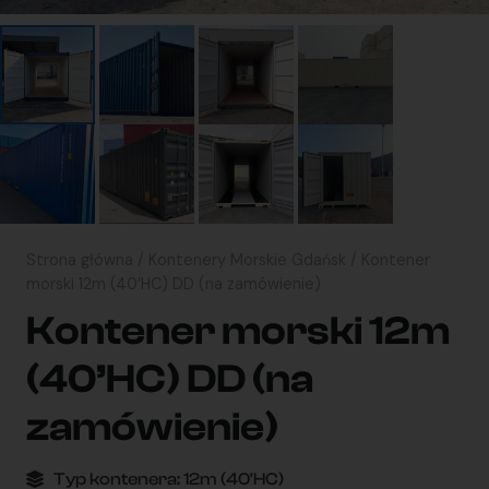
Strona główna
/
Kontenery Morskie Gdańsk
/ Kontener
morski 12m (40’HC) DD (na zamówienie)
Kontener morski 12m
(40’HC) DD (na
zamówienie)
Typ kontenera:
12m (40'HC)