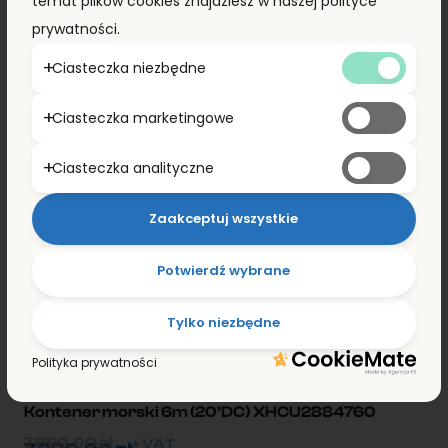
temat plików cookies znajdziesz w naszej polityce
PROMOCJA!
prywatności.
Ciasteczka niezbędne
Ciasteczka marketingowe
Ciasteczka analityczne
Zaakceptuj wszystkie
Potwierdź wybrane
Tylko niezbędne
Polityka prywatności
Kontener morski 6m (20’DC) XHCU2884760
7 890,00
zł
+ VAT