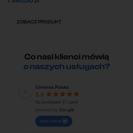
7 390,00
zł
ZOBACZ PRODUKT
Co nasi klienci mówią
o naszych usługach?
Contivus Polska
5.0
Na podstawie 37 opinii
powered by
G
o
o
g
l
e
oceń nas w