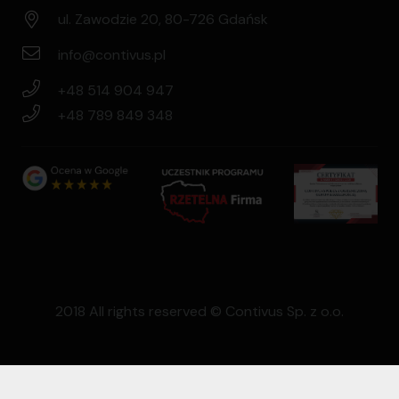
ul. Zawodzie 20, 80-726 Gdańsk
info@contivus.pl
+48 514 904 947
+48 789 849 348
2018 All rights reserved © Contivus Sp. z o.o.