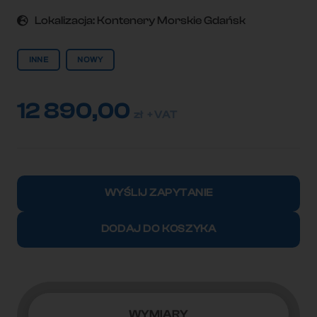
Lokalizacja:
Kontenery Morskie Gdańsk
INNE
NOWY
12 890,00
zł
+ VAT
ilość
Kontener
WYŚLIJ ZAPYTANIE
morski
12m
DODAJ DO KOSZYKA
(40'HC)
DD
(na
zamówienie)
WYMIARY