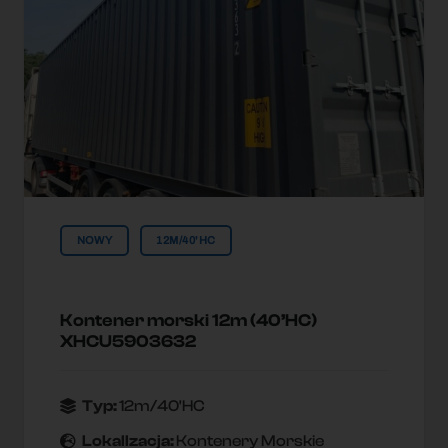
NOWY
12M/40'HC
Kontener morski 12m (40’HC)
XHCU5903632
Typ:
12m/40'HC
Lokallzacja:
Kontenery Morskie