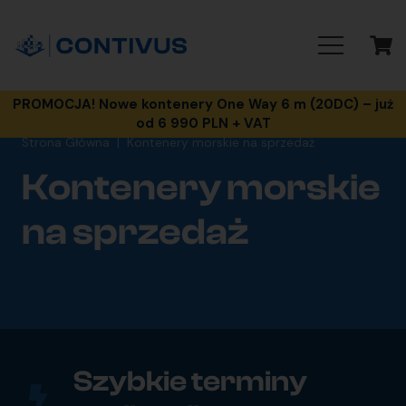
PROMOCJA! Nowe kontenery One Way 6 m (20DC) – już
od 6 990 PLN + VAT
Strona Główna
|
Kontenery morskie na sprzedaż
Kontenery morskie
na sprzedaż
Szybkie terminy