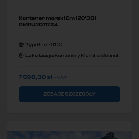
Kontener morski 6m (20’DC)
DMRU2011734
Typ:
6m/20'DC
Lokallzacja:
Kontenery Morskie Gdańsk
7 590,00
zł
+ VAT
ZOBACZ SZCZEGÓŁY