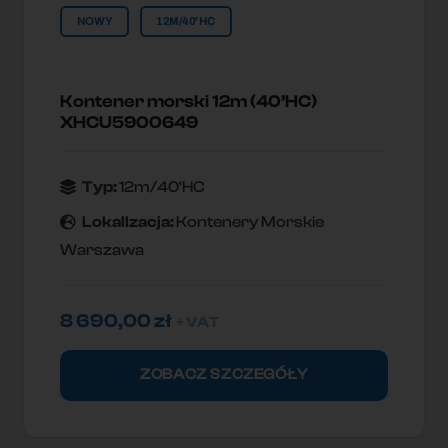
NOWY
12M/40'HC
Kontener morski 12m (40’HC)
XHCU5900649
Typ:
12m/40'HC
Lokallzacja:
Kontenery Morskie
Warszawa
8 690,00
zł
+ VAT
ZOBACZ SZCZEGÓŁY