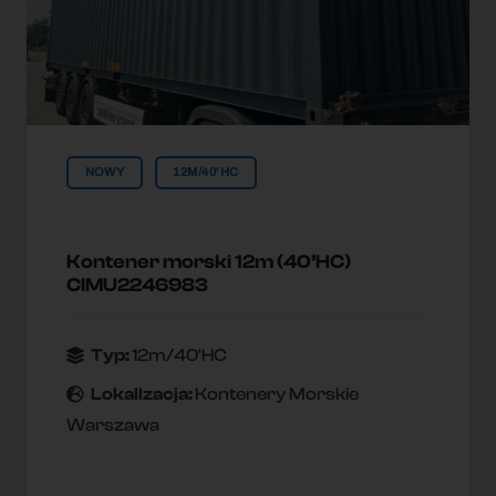
NOWY
12M/40'HC
Kontener morski 12m (40’HC)
CIMU2246983
Typ:
12m/40'HC
Lokallzacja:
Kontenery Morskie
Warszawa