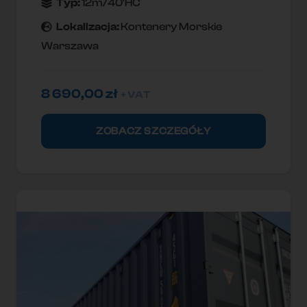
Typ:
12m/40'HC
Lokallzacja:
Kontenery Morskie
Warszawa
8 690,00
zł
+ VAT
ZOBACZ SZCZEGÓŁY