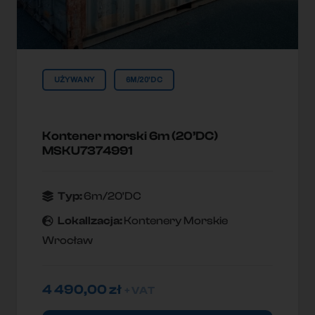
UŻYWANY
6M/20'DC
Kontener morski 6m (20’DC)
MSKU7374991
Typ:
6m/20'DC
Lokallzacja:
Kontenery Morskie
Wrocław
4 490,00
zł
+ VAT