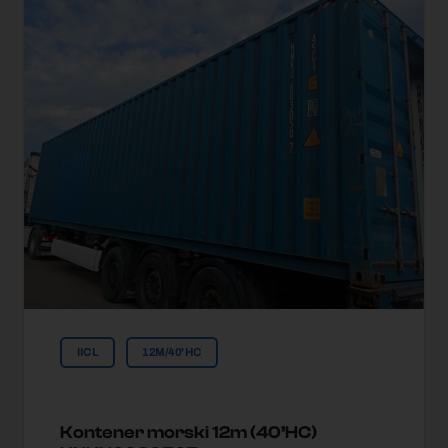
IICL
12M/40'HC
Kontener morski 12m (40’HC)