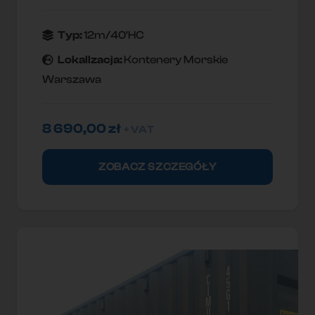
Typ:
12m/40'HC
Lokallzacja:
Kontenery Morskie
Warszawa
8 690,00
zł
+ VAT
ZOBACZ SZCZEGÓŁY