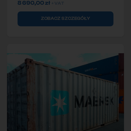
8 690,00
zł
+ VAT
ZOBACZ SZCZEGÓŁY