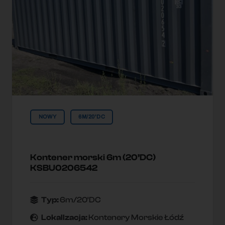
NOWY
6M/20'DC
Kontener morski 6m (20’DC)
KSBU0206542
Typ:
6m/20'DC
Lokallzacja:
Kontenery Morskie Łódź