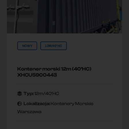
NOWY
12M/40'HC
Kontener morski 12m (40’HC)
XHCU5900443
Typ:
12m/40'HC
Lokallzacja:
Kontenery Morskie
Warszawa