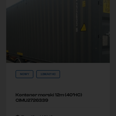
NOWY
12M/40'HC
Kontener morski 12m (40’HC)
CIMU2726339