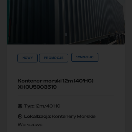
12M/40'HC
NOWY
PROMOCJE
Kontener morski 12m (40’HC)
XHCU5903519
Typ:
12m/40'HC
Lokallzacja:
Kontenery Morskie
Warszawa