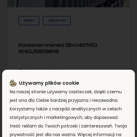
NOWY
12M/40'HC
Kontener morski 12m (40’HC)
XHCU5809816
Typ:
12m/40'HC
Lokallzacja:
Kontenery Morskie
Używamy plików cookie
Warszawa
Na naszej stronie używamy ciasteczek, dzięki czemu
jest ona dla Ciebie bardziej przyjazna i niezawodna.
Korzystamy także z narzędzi analitycznych w celach
8 690,00
zł
+ VAT
statystycznych i marketingowych, aby dopasować
treść reklam do Twoich potrzeb i zainteresowań. Twoja
ZOBACZ SZCZEGÓŁY
prywatność jest dla nas ważna. Więcej informacji na