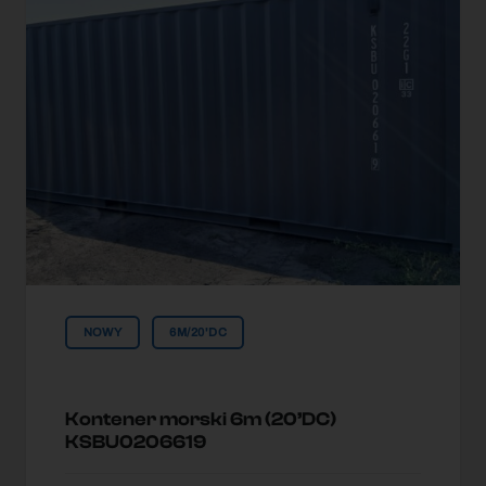
NOWY
6M/20'DC
Kontener morski 6m (20’DC)
KSBU0206619