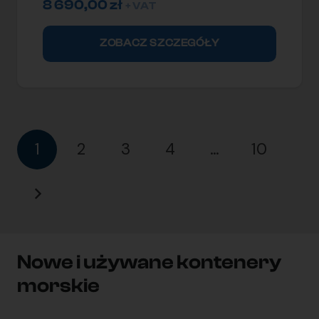
8 690,00
zł
+ VAT
ZOBACZ SZCZEGÓŁY
1
2
3
4
…
10
Nowe i używane kontenery
morskie