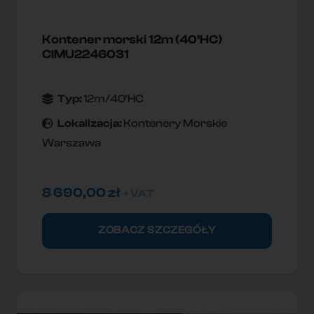
Kontener morski 12m (40’HC)
CIMU2246031
Typ:
12m/40'HC
Lokallzacja:
Kontenery Morskie
Warszawa
8 690,00
zł
+ VAT
ZOBACZ SZCZEGÓŁY