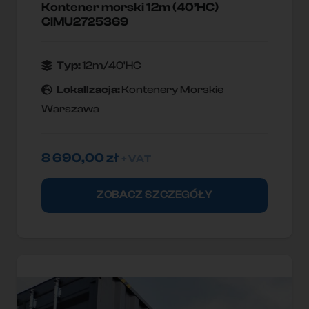
Kontener morski 12m (40’HC)
CIMU2725369
Typ:
12m/40'HC
Lokallzacja:
Kontenery Morskie
Warszawa
8 690,00
zł
+ VAT
ZOBACZ SZCZEGÓŁY