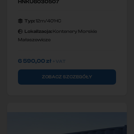
HNKU6030507
Typ:
12m/40'HC
Lokallzacja:
Kontenery Morskie
Małaszewicze
6 590,00
zł
+ VAT
ZOBACZ SZCZEGÓŁY