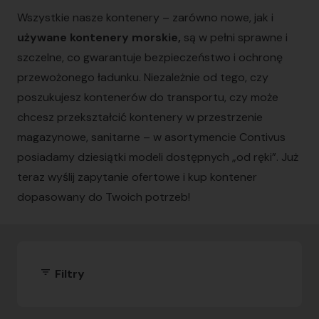
Wszystkie nasze kontenery – zarówno nowe, jak i
używane kontenery morskie,
są w pełni sprawne i
szczelne, co gwarantuje bezpieczeństwo i ochronę
przewożonego ładunku. Niezależnie od tego, czy
poszukujesz kontenerów do transportu, czy może
chcesz przekształcić kontenery w przestrzenie
magazynowe, sanitarne – w asortymencie Contivus
posiadamy dziesiątki modeli dostępnych „od ręki”. Już
teraz wyślij zapytanie ofertowe i kup kontener
dopasowany do Twoich potrzeb!
filter_list
Filtry