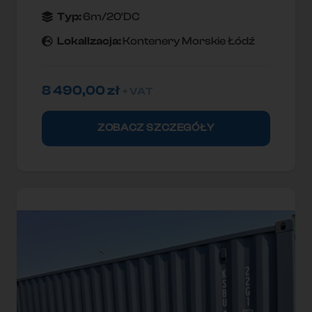
Typ:
6m/20'DC
Lokallzacja:
Kontenery Morskie Łódź
8 490,00
zł
+ VAT
ZOBACZ SZCZEGÓŁY