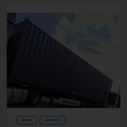
NOWY
12M/40'HC