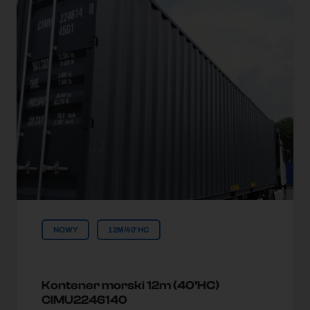
NOWY
12M/40'HC
Kontener morski 12m (40’HC)
CIMU2246140