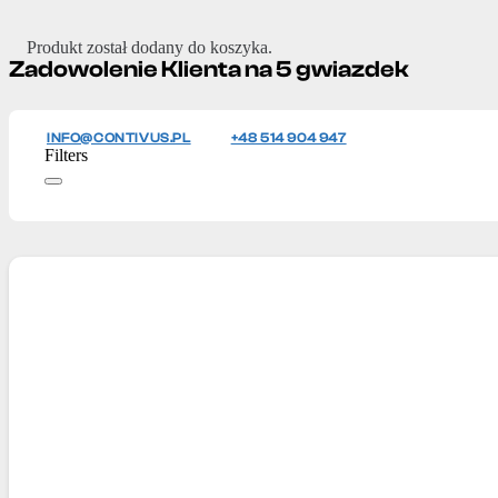
Produkt
został dodany do koszyka.
Zadowolenie Klienta na 5 gwiazdek
INFO@CONTIVUS.PL
+48 514 904 947
Filters