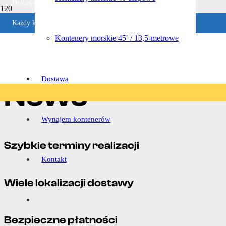
Dostawa w ciągu 1-4 dni roboczych
Każdy kontener jest sprawdzany
Strona Główna
Ocena w Google
Kontenery morskie 45′ / 13,5-metrowe
|
Gwarancja zwrotu pieniędzy
News
Dostawa
News
Wynajem kontenerów
Szybkie terminy realizacji
Kontakt
Wiele lokalizacji dostawy
Bezpieczne płatności