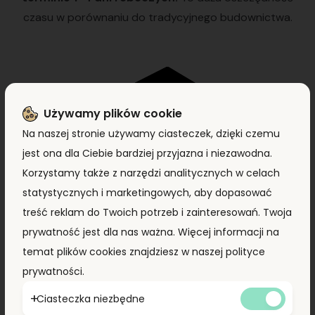
czasu w porównaniu do tradycyjnego budownictwa.
Używamy plików cookie
Na naszej stronie używamy ciasteczek, dzięki czemu
jest ona dla Ciebie bardziej przyjazna i niezawodna.
Wymiary dostosowane do Twoich
Korzystamy także z narzędzi analitycznych w celach
potrzeb
statystycznych i marketingowych, aby dopasować
treść reklam do Twoich potrzeb i zainteresowań. Twoja
Oferujemy kontenery morskie w różnych rozmiarach,
prywatność jest dla nas ważna. Więcej informacji na
dostosowane do indywidualnych potrzeb Klientów.
temat plików cookies znajdziesz w naszej polityce
Możesz wybierać wśród kontenerów 10′, 20′, 40′, 45′.
prywatności.
Ciasteczka niezbędne