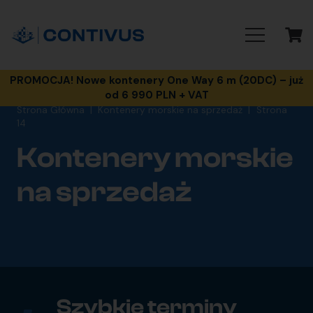
PROMOCJA! Nowe kontenery One Way 6 m (20DC) – już
od 6 990 PLN + VAT
Strona Główna
|
Kontenery morskie na sprzedaż
|
Strona
14
Kontenery morskie
na sprzedaż
Szybkie terminy