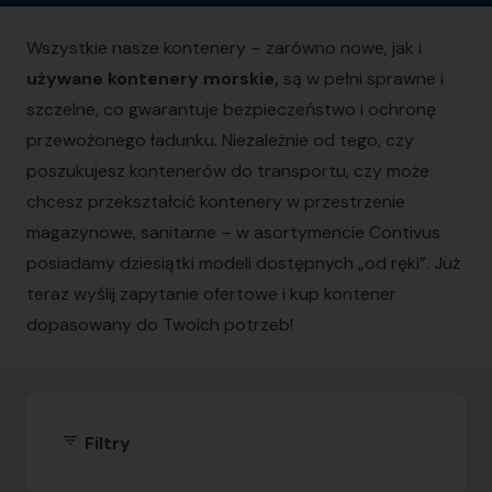
Wszystkie nasze kontenery – zarówno nowe, jak i
używane kontenery morskie,
są w pełni sprawne i
szczelne, co gwarantuje bezpieczeństwo i ochronę
przewożonego ładunku. Niezależnie od tego, czy
poszukujesz kontenerów do transportu, czy może
chcesz przekształcić kontenery w przestrzenie
magazynowe, sanitarne – w asortymencie Contivus
posiadamy dziesiątki modeli dostępnych „od ręki”. Już
teraz wyślij zapytanie ofertowe i kup kontener
dopasowany do Twoich potrzeb!
filter_list
Filtry