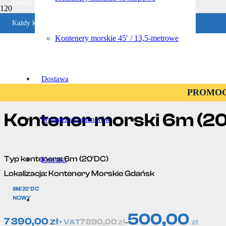
Dostawa w ciągu 1-4 dni roboczych
Każdy kontener jest sprawdzany
Promocja!
Ocena w Google
Kontenery morskie 45′ / 13,5-metrowe
Gwarancja zwrotu pieniędzy
Dostawa
Strona główna
/
Kontenery Morskie Gdańsk
/ Kontener morski 6m (20’DC
PROMOCJA
Kontener morski 6m (
Wynajem kontenerów
Typ kontenera:
6m (20'DC)
Kontakt
Lokalizacja:
Kontenery Morskie Gdańsk
6M/20'DC
NOWY
500,00
7 390,00
zł
7 890,00
zł
-
+ VAT
zł