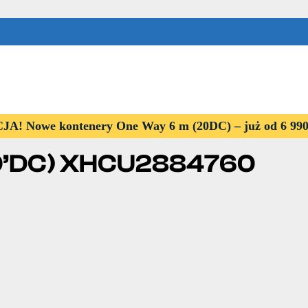
) XHCU2884760
! Nowe kontenery One Way 6 m (20DC) – już od 6 99
20’DC) XHCU2884760