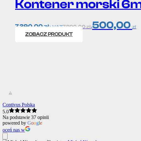
Kontener morski 6
500,00
7 390,00
zł
7 890,00
zł
-
+ VAT
zł
ZOBACZ PRODUKT
Contivus Polska
5.0
Na podstawie 37 opinii
powered by
G
o
o
g
l
e
oceń nas w