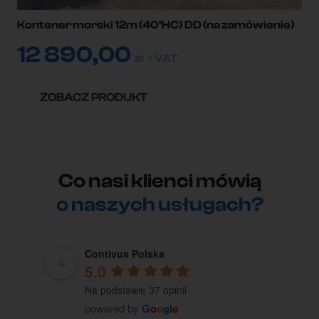
Kontener morski 12m (40’HC) DD (na zamówienie)
12 890,00
zł
+ VAT
ZOBACZ PRODUKT
Co nasi klienci mówią
o naszych usługach?
Contivus Polska
5.0
Na podstawie 37 opinii
powered by
G
o
o
g
l
e