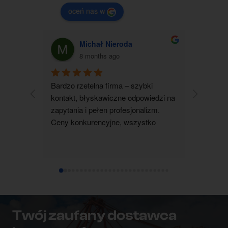
oceń nas w
Michał Nieroda
G
8 months ago
Bardzo rzetelna firma – szybki 
Zakupiłam
kontakt, błyskawiczne odpowiedzi na 
jestem b
zapytania i pełen profesjonalizm. 
kontakt 
Ceny konkurencyjne, wszystko 
wszystko 
realizowane terminowo i zgodnie z 
wyjaśnion
ustaleniami. Zdecydowanie polecam 
pomocna i
współpracę.
dotarł su
ustalenia
czystym 
każdemu
Twój zaufany dostawca