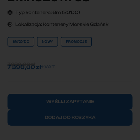
Typ kontenera:
6m (20'DC)
Lokalizacja:
Kontenery Morskie Gdańsk
6M/20'DC
NOWY
PROMOCJE
7 890,00
zł
7 390,00
zł
+ VAT
ilość
Kontener
WYŚLIJ ZAPYTANIE
morski
6m
DODAJ DO KOSZYKA
(20'DC)
DMRU2011708