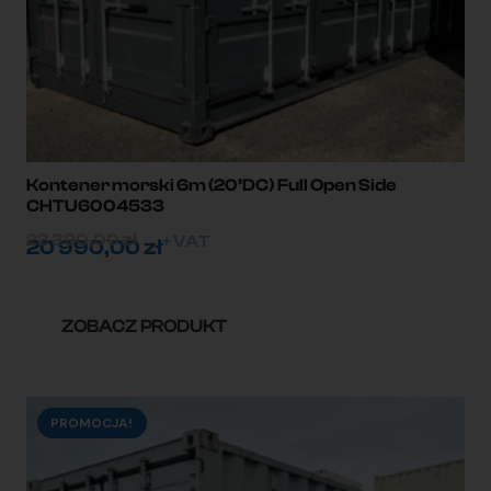
Kontener morski 6m (20’DC) Full Open Side
CHTU6004533
23 390,00
zł
+ VAT
20 990,00
zł
ZOBACZ PRODUKT
PROMOCJA!