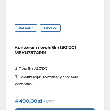
UŻYWANY
6M/20'DC
Kontener morski 6m (20’DC)
MSKU7374991
Typ:
6m/20'DC
Lokallzacja:
Kontenery Morskie
Wrocław
4 490,00
zł
+ VAT