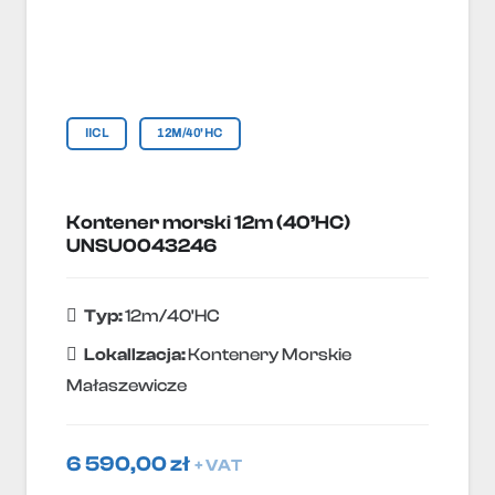
IICL
12M/40'HC
Kontener morski 12m (40’HC)
UNSU0043246
Typ:
12m/40'HC
Lokallzacja:
Kontenery Morskie
Małaszewicze
6 590,00
zł
+ VAT