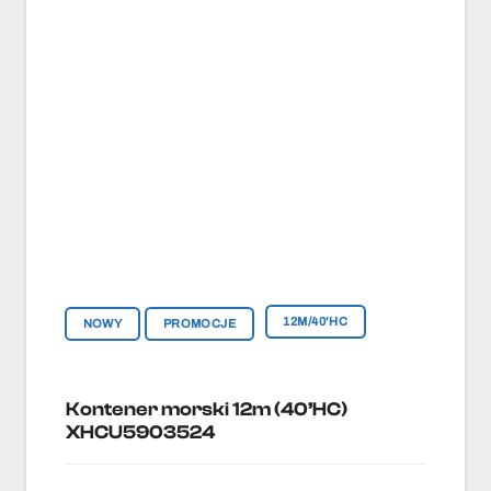
12M/40'HC
NOWY
PROMOCJE
Kontener morski 12m (40’HC)
XHCU5903524