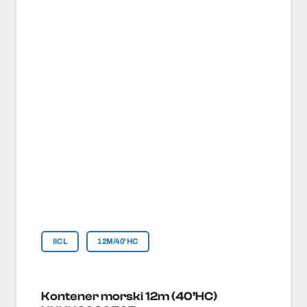
IICL
12M/40'HC
Kontener morski 12m (40’HC)