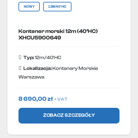
NOWY
12M/40'HC
Kontener morski 12m (40’HC)
XHCU5900649
Typ:
12m/40'HC
Lokallzacja:
Kontenery Morskie
Warszawa
8 690,00
zł
+ VAT
ZOBACZ SZCZEGÓŁY