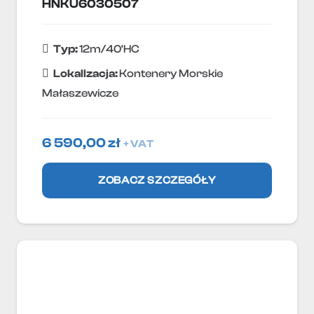
HNKU6030507
Typ:
12m/40'HC
Lokallzacja:
Kontenery Morskie
Małaszewicze
6 590,00
zł
+ VAT
ZOBACZ SZCZEGÓŁY