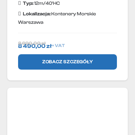
Typ:
12m/40'HC
Lokallzacja:
Kontenery Morskie
Warszawa
8 690,00
zł
8 490,00
zł
+ VAT
ZOBACZ SZCZEGÓŁY