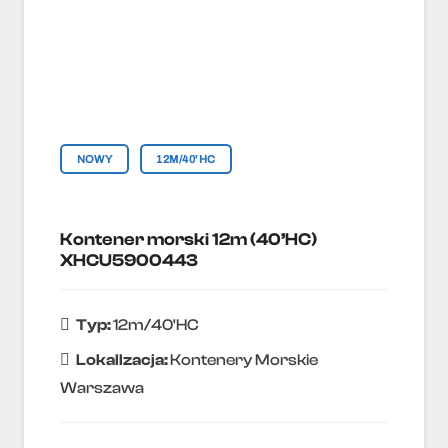
NOWY
12M/40'HC
Kontener morski 12m (40’HC)
XHCU5900443
Typ:
12m/40'HC
Lokallzacja:
Kontenery Morskie
Warszawa