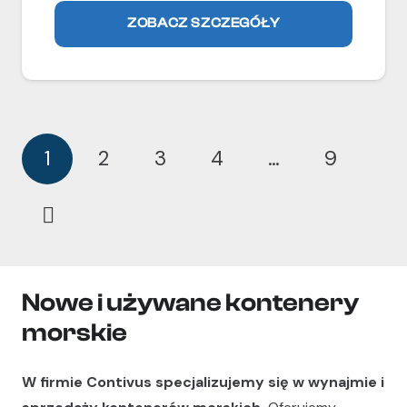
ZOBACZ SZCZEGÓŁY
1
2
3
4
…
9
Nowe i używane kontenery
morskie
W firmie Contivus specjalizujemy się w wynajmie i