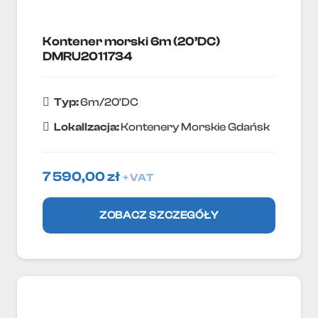
Kontener morski 6m (20’DC)
DMRU2011734
Typ:
6m/20'DC
Lokallzacja:
Kontenery Morskie Gdańsk
7 590,00
zł
+ VAT
ZOBACZ SZCZEGÓŁY