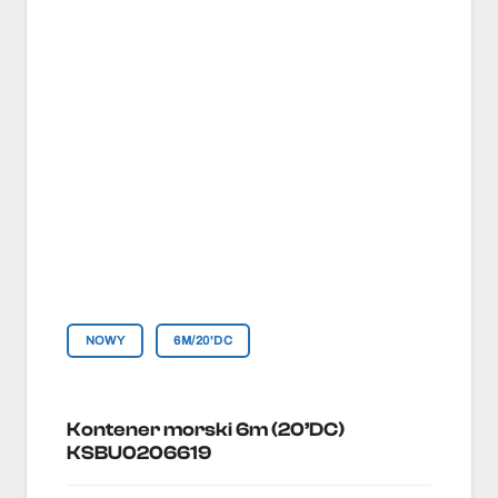
NOWY
6M/20'DC
Kontener morski 6m (20’DC)
KSBU0206619