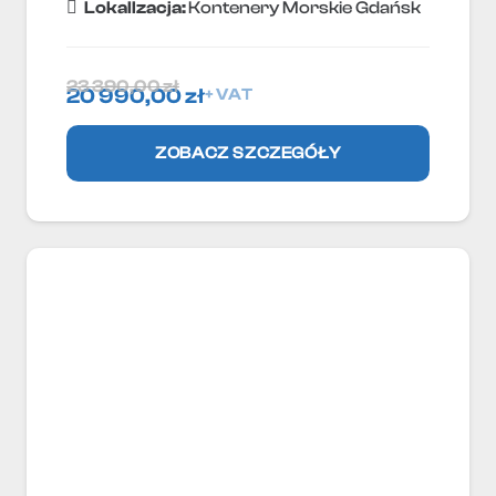
Lokallzacja:
Kontenery Morskie Gdańsk
23 390,00
zł
20 990,00
zł
+ VAT
ZOBACZ SZCZEGÓŁY