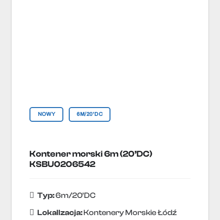
NOWY
6M/20'DC
Kontener morski 6m (20’DC)
KSBU0206542
Typ:
6m/20'DC
Lokallzacja:
Kontenery Morskie Łódź