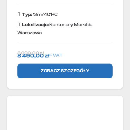
Typ:
12m/40'HC
Lokallzacja:
Kontenery Morskie
Warszawa
8 690,00
zł
8 490,00
zł
+ VAT
ZOBACZ SZCZEGÓŁY