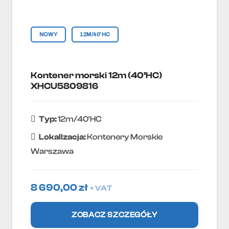
NOWY
12M/40'HC
Kontener morski 12m (40’HC)
XHCU5809816
Typ:
12m/40'HC
Lokallzacja:
Kontenery Morskie
Warszawa
8 690,00
zł
+ VAT
ZOBACZ SZCZEGÓŁY