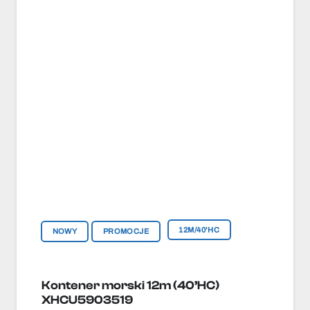
12M/40'HC
NOWY
PROMOCJE
Kontener morski 12m (40’HC)
XHCU5903519