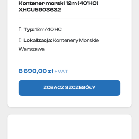
Kontener morski 12m (40’HC)
XHCU5903632
Typ:
12m/40'HC
Lokallzacja:
Kontenery Morskie
Warszawa
8 690,00
zł
+ VAT
ZOBACZ SZCZEGÓŁY