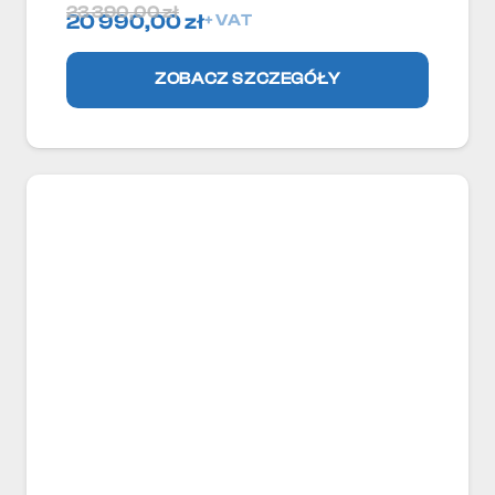
23 390,00
zł
20 990,00
zł
+ VAT
ZOBACZ SZCZEGÓŁY