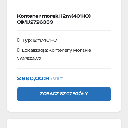
Kontener morski 12m (40’HC)
CIMU2726339
Typ:
12m/40'HC
Lokallzacja:
Kontenery Morskie
Warszawa
8 690,00
zł
+ VAT
ZOBACZ SZCZEGÓŁY