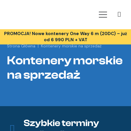
PROMOCJA! Nowe kontenery One Way 6 m (20DC) – już
od 6 990 PLN + VAT
Strona Główna
|
Kontenery morskie na sprzedaż
Kontenery morskie
na sprzedaż
Szybkie terminy