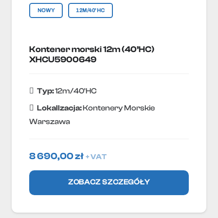
NOWY
12M/40'HC
Kontener morski 12m (40’HC)
XHCU5900649
Typ:
12m/40'HC
Lokallzacja:
Kontenery Morskie
Warszawa
8 690,00
zł
+ VAT
ZOBACZ SZCZEGÓŁY