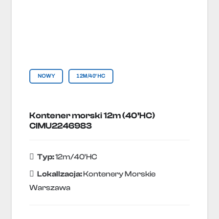
NOWY
12M/40'HC
Kontener morski 12m (40’HC)
CIMU2246983
Typ:
12m/40'HC
Lokallzacja:
Kontenery Morskie
Warszawa