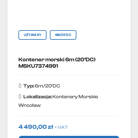
UŻYWANY
6M/20'DC
Kontener morski 6m (20’DC)
MSKU7374991
Typ:
6m/20'DC
Lokallzacja:
Kontenery Morskie
Wrocław
4 490,00
zł
+ VAT