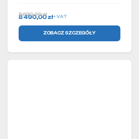
8 690,00
zł
8 490,00
zł
+ VAT
ZOBACZ SZCZEGÓŁY