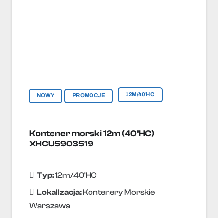
12M/40'HC
NOWY
PROMOCJE
Kontener morski 12m (40’HC)
XHCU5903519
Typ:
12m/40'HC
Lokallzacja:
Kontenery Morskie
Warszawa