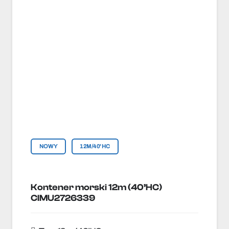
NOWY
12M/40'HC
Kontener morski 12m (40’HC)
CIMU2726339