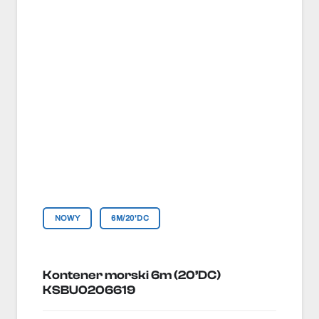
NOWY
6M/20'DC
Kontener morski 6m (20’DC)
KSBU0206619