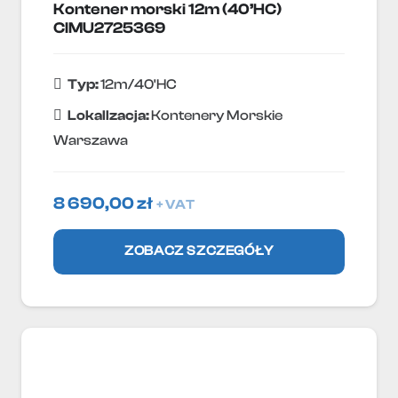
Kontener morski 12m (40’HC)
CIMU2725369
Typ:
12m/40'HC
Lokallzacja:
Kontenery Morskie
Warszawa
8 690,00
zł
+ VAT
ZOBACZ SZCZEGÓŁY