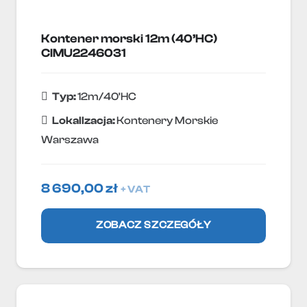
Kontener morski 12m (40’HC)
CIMU2246031
Typ:
12m/40'HC
Lokallzacja:
Kontenery Morskie
Warszawa
8 690,00
zł
+ VAT
ZOBACZ SZCZEGÓŁY