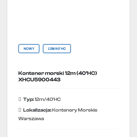
NOWY
12M/40'HC
Kontener morski 12m (40’HC)
XHCU5900443
Typ:
12m/40'HC
Lokallzacja:
Kontenery Morskie
Warszawa