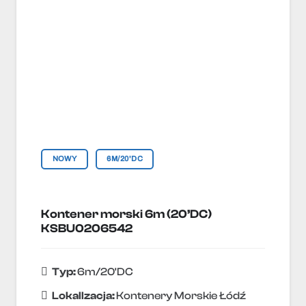
NOWY
6M/20'DC
Kontener morski 6m (20’DC)
KSBU0206542
Typ:
6m/20'DC
Lokallzacja:
Kontenery Morskie Łódź