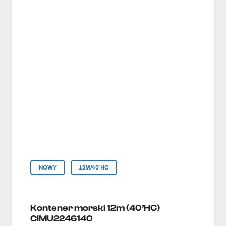
NOWY
12M/40'HC
Kontener morski 12m (40’HC)
CIMU2246140