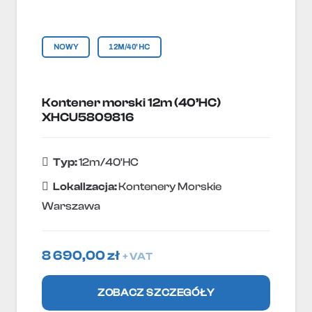
NOWY
12M/40'HC
Kontener morski 12m (40’HC)
XHCU5809816
Typ:
12m/40'HC
Lokallzacja:
Kontenery Morskie
Warszawa
8 690,00
zł
+ VAT
ZOBACZ SZCZEGÓŁY