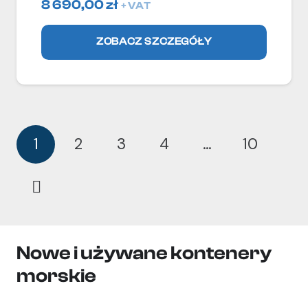
8 690,00
zł
+ VAT
ZOBACZ SZCZEGÓŁY
1
2
3
4
…
10
Nowe i używane kontenery
morskie