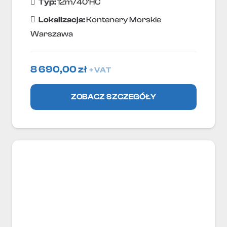
Typ:
12m/40'HC
Lokallzacja:
Kontenery Morskie
Warszawa
8 690,00
zł
+ VAT
ZOBACZ SZCZEGÓŁY