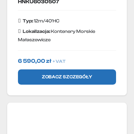
HNKU6030507
Typ:
12m/40'HC
Lokallzacja:
Kontenery Morskie
Małaszewicze
6 590,00
zł
+ VAT
ZOBACZ SZCZEGÓŁY