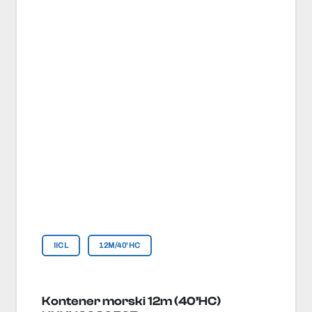
IICL
12M/40'HC
Kontener morski 12m (40’HC)