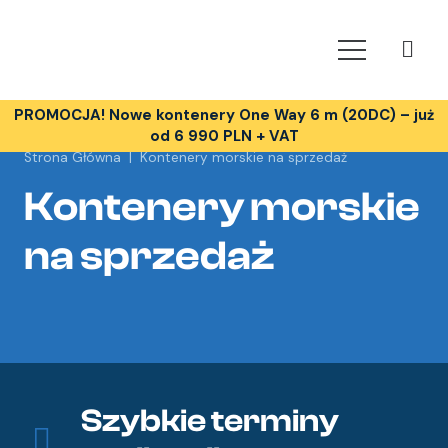
PROMOCJA! Nowe kontenery One Way 6 m (20DC) – już
od 6 990 PLN + VAT
Strona Główna
|
Kontenery morskie na sprzedaż
Kontenery morskie
na sprzedaż
Szybkie terminy