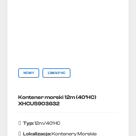
NOWY
12M/40'HC
Kontener morski 12m (40’HC)
XHCU5903632
Typ:
12m/40'HC
Lokallzacja:
Kontenery Morskie