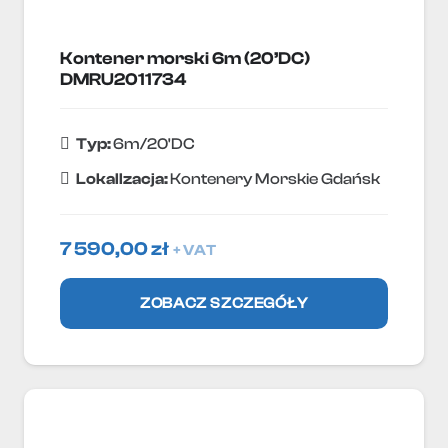
Kontener morski 6m (20’DC)
DMRU2011734
Typ:
6m/20'DC
Lokallzacja:
Kontenery Morskie Gdańsk
7 590,00
zł
+ VAT
ZOBACZ SZCZEGÓŁY