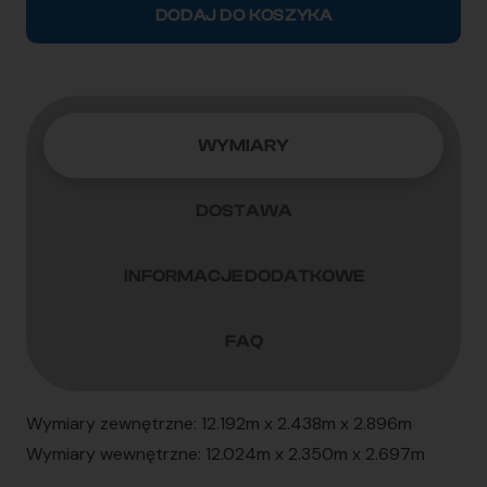
12m
DODAJ DO KOSZYKA
(40'HC)
XHCU5808173
WYMIARY
DOSTAWA
INFORMACJE DODATKOWE
FAQ
Wymiary zewnętrzne: 12.192m x 2.438m x 2.896m
Wymiary wewnętrzne: 12.024m x 2.350m x 2.697m