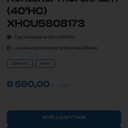
(40’HC)
XHCU5808173
Typ kontenera:
12m (40'HC)
Lokalizacja:
Kontenery Morskie Gliwice
12M/40'HC
NOWY
9 590,00
zł
+ VAT
ilość
Kontener
WYŚLIJ ZAPYTANIE
morski