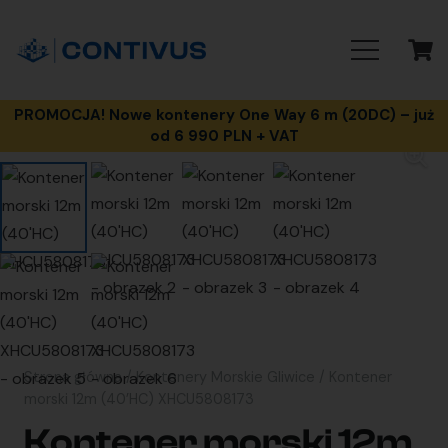
PROMOCJA! Nowe kontenery One Way 6 m (20DC) – już
od 6 990 PLN + VAT
Strona główna
/
Kontenery Morskie Gliwice
/ Kontener
morski 12m (40’HC) XHCU5808173
Kontener morski 12m