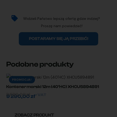
Widzieli Państwo lepszą ofertę gdzie indziej?
Proszę nam powiedzieć!
POSTARAMY SIĘ JĄ PRZEBIĆ!
Podobne produkty
PROMOCJA!
Kontener morski 12m (40’HC) XHCU5894891
9 590,00
zł
+ VAT
9 290,00
zł
ZOBACZ PRODUKT