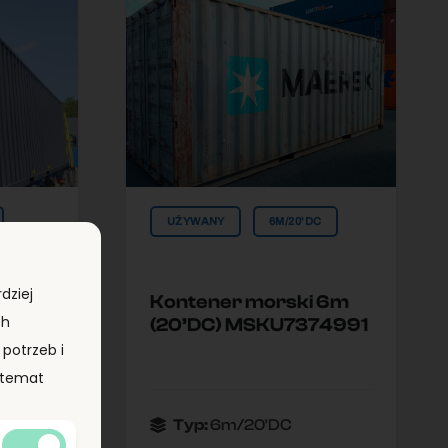
UŻYWANY
6M/20'DC
dziej
 12m
Kontener morski 6m
ch
(20’DC) MSKU7374991
potrzeb i
a temat
Typ:
6m/20'DC