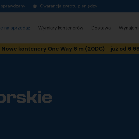
t sprawdzany
Gwarancja zwrotu pieniędzy
ie na sprzedaż
Wymiary kontenerów
Dostawa
Wynajem
Nowe kontenery One Way 6 m (20DC) – już od 6 99
orskie