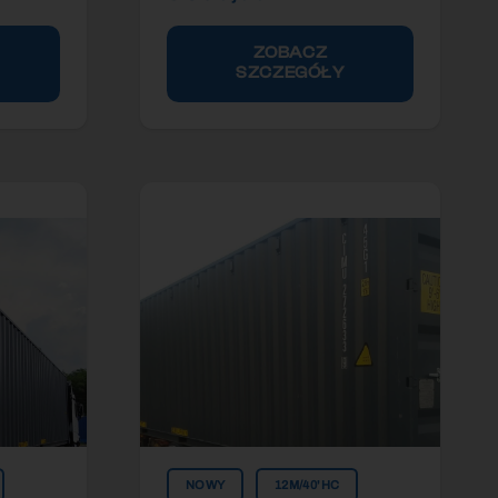
ZOBACZ
SZCZEGÓŁY
NOWY
12M/40'HC