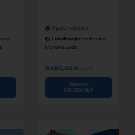
Typ:
6m/20'DC
nery
Lokallzacja:
Kontenery
e
Morskie Łódź
8 490,00
zł
+ VAT
ZOBACZ
SZCZEGÓŁY