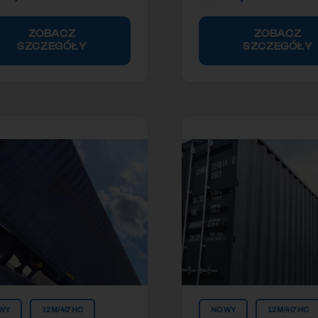
ZOBACZ
ZOBACZ
SZCZEGÓŁY
SZCZEGÓŁY
WY
12M/40'HC
NOWY
12M/40'HC