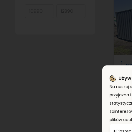
NO
Używ
Na naszej 
Kon
przyjazna 
(20
KS
statystycz
zaintereso
plików coo
T
Ciastec