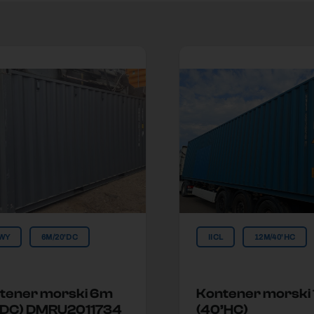
WY
6M/20'DC
IICL
12M/40'HC
tener morski 6m
Kontener morski
’DC) DMRU2011734
(40’HC)