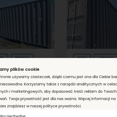
WY
6M/20'DC
NOWY
12M/40'HC
amy plików cookie
stronie używamy ciasteczek, dzięki czemu jest ona dla Ciebie bar
tener morski 6m
Kontener morski
i niezawodna. Korzystamy także z narzędzi analitycznych w cela
’DC)
(40’HC)
BU0206542
XHCU5900443
nych i marketingowych, aby dopasować treść reklam do Twoich 
wań. Twoja prywatność jest dla nas ważna. Więcej informacji n
kies znajdziesz w naszej polityce prywatności.
yp:
6m/20'DC
Typ:
12m/40'HC
zka niezbędne