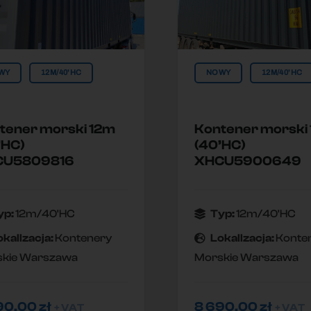
WY
12M/40'HC
NOWY
12M/40'HC
tener morski 12m
Kontener morski
’HC)
(40’HC)
CU5809816
XHCU5900649
yp:
12m/40'HC
Typ:
12m/40'HC
okallzacja:
Kontenery
Lokallzacja:
Konte
kie Warszawa
Morskie Warszawa
90,00
zł
8 690,00
zł
+ VAT
+ VAT