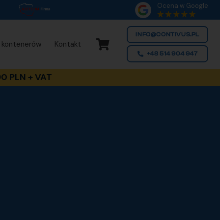
Ocena w Google
INFO@CONTIVUS.PL
 kontenerów
Kontakt
+48 514 904 947
0 PLN + VAT