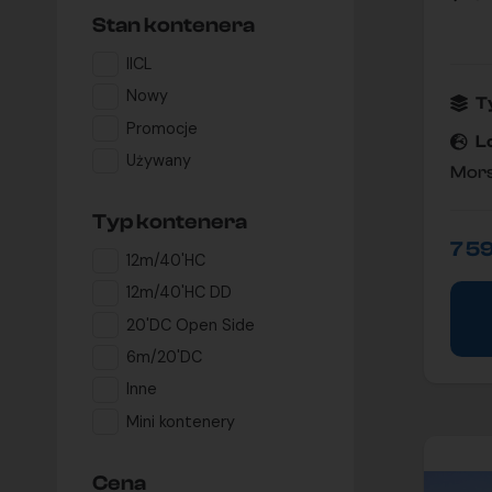
Stan kontenera
IICL
Nowy
T
Promocje
L
Używany
Mors
Typ kontenera
7 5
12m/40'HC
12m/40'HC DD
20'DC Open Side
6m/20'DC
Inne
Mini kontenery
Cena