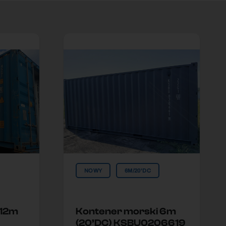
NOWY
6M/20'DC
 12m
Kontener morski 6m
(20’DC) KSBU0206619