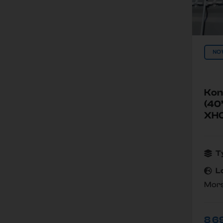
NO
Kon
(40
XH
T
L
Mors
8 6