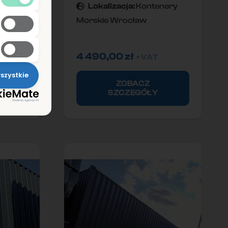
nery
Lokallzacja:
Kontenery
Morskie Wrocław
4 490,00
zł
+ VAT
szystkie
ZOBACZ
SZCZEGÓŁY