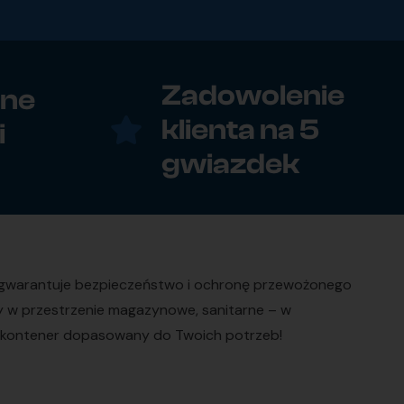
Zadowolenie
zne
klienta na 5
i
gwiazdek
o gwarantuje bezpieczeństwo i ochronę przewożonego
ry w przestrzenie magazynowe, sanitarne – w
kup kontener dopasowany do Twoich potrzeb!