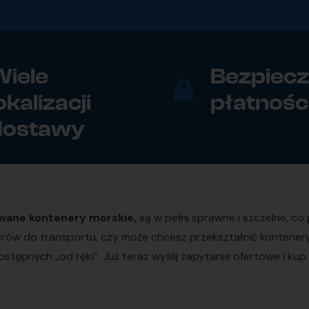
iele
Bezpiec
okalizacji
płatnośc
dostawy
wane kontenery morskie,
są w pełni sprawne i szczelne, c
nerów do transportu, czy może chcesz przekształcić kontene
stępnych „od ręki”. Już teraz wyślij zapytanie ofertowe i 