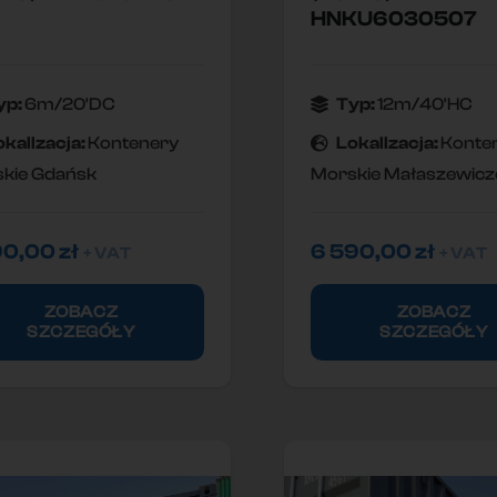
HNKU6030507
yp:
6m/20'DC
Typ:
12m/40'HC
okallzacja:
Kontenery
Lokallzacja:
Konte
kie Gdańsk
Morskie Małaszewicz
90,00
zł
6 590,00
zł
+ VAT
+ VAT
ZOBACZ
ZOBACZ
SZCZEGÓŁY
SZCZEGÓŁY