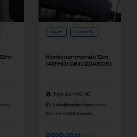
NOWY
12M/40'HC
 12m
Kontener morski 12m
(40’HC) CIMU2246031
Typ:
12m/40'HC
nery
Lokallzacja:
Kontenery
Morskie Warszawa
8 690,00
zł
+ VAT