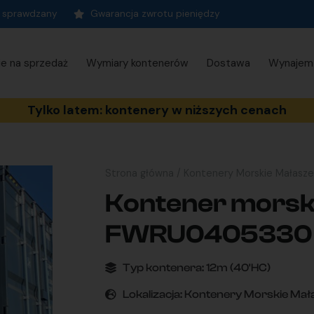
t sprawdzany
Gwarancja zwrotu pieniędzy
ie na sprzedaż
Wymiary kontenerów
Dostawa
Wynajem
Tylko latem: kontenery w niższych cenach
Strona główna
/
Kontenery Morskie Małasz
Kontener morski
FWRU0405330
Typ kontenera:
12m (40'HC)
Lokalizacja:
Kontenery Morskie Mał