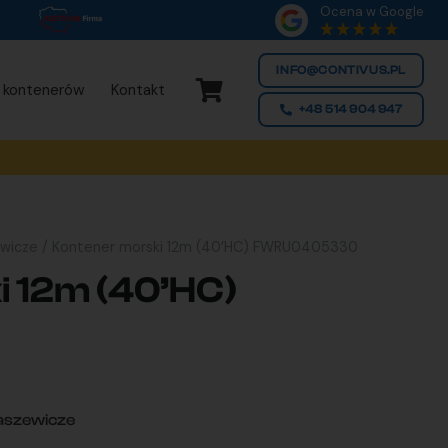
Ocena w Google
INFO@CONTIVUS.PL
 kontenerów
Kontakt
+48 514 904 947
ewicze
/ Kontener morski 12m (40’HC) FWRU0405330
 12m (40’HC)
aszewicze