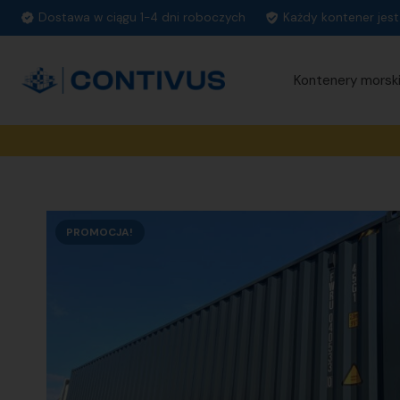
Dostawa w ciągu 1-4 dni roboczych
Każdy kontener jes
Kontenery morsk
PROMOCJA!