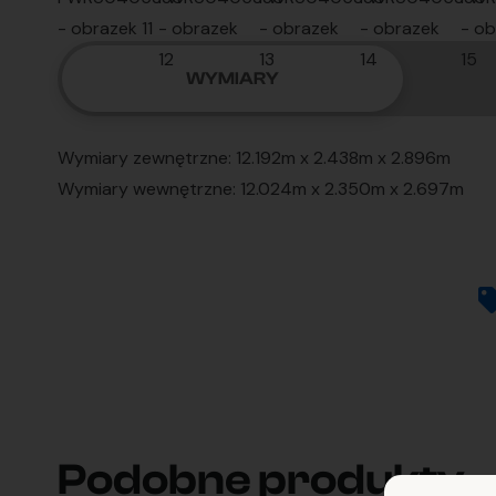
WYMIARY
Wymiary zewnętrzne: 12.192m x 2.438m x 2.896m
Wymiary wewnętrzne: 12.024m x 2.350m x 2.697m
Podobne produkty