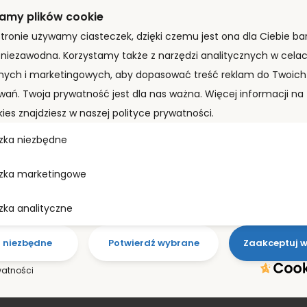
amy plików cookie
stronie używamy ciasteczek, dzięki czemu jest ona dla Ciebie bar
PROMOCJA!
i niezawodna. Korzystamy także z narzędzi analitycznych w cela
Kontener morski 12m (40’HC) CIMU2581528
nych i marketingowych, aby dopasować treść reklam do Twoich 
8 290,00
zł
+ VAT
7 990,00
zł
wań. Twoja prywatność jest dla nas ważna. Więcej informacji n
kies znajdziesz w naszej polityce prywatności.
ZOBACZ PRODUKT
zka niezbędne
zka marketingowe
zka analityczne
Co nasi klienci mówią
o niezbędne
Potwierdź wybrane
Zaakceptuj w
o naszych usługach?
watności