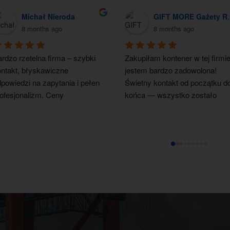
Michał Nieroda
GIFT MORE Gażety Reklamowe z Logo
8 months ago
8 months ago
rdzo rzetelna firma – szybki 
Zakupiłam kontener w tej firmie 
ntakt, błyskawiczne 
jestem bardzo zadowolona! 
powiedzi na zapytania i pełen 
Świetny kontakt od początku do
ofesjonalizm. Ceny 
końca — wszystko zostało 
nkurencyjne, wszystko 
dokładnie wyjaśnione, a obsług
alizowane terminowo i zgodnie 
była bardzo pomocna i 
ustaleniami. Zdecydowanie 
profesjonalna. Kontener dotarł 
olecam współpracę.
super na czas, zgodnie z 
ustaleniami, w idealnym stanie. 
czystym sumieniem polecam 
firmę każdemu!