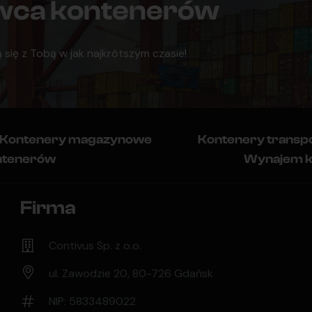
awca kontenerów
 się z Tobą w jak najkrótszym czasie!
Kontenery magazynowe
Kontenery transp
ntenerów
Wynajem 
Firma
Contivus Sp. z o.o.
ul. Zawodzie 20, 80-726 Gdańsk
NIP: 5833489022