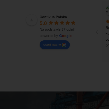
Contivus Polska
5.0
Ba
Na podstawie 37 opinii
ko
powered by
G
o
o
g
l
e
od
oceń nas w
pr
ko
re
z 
p