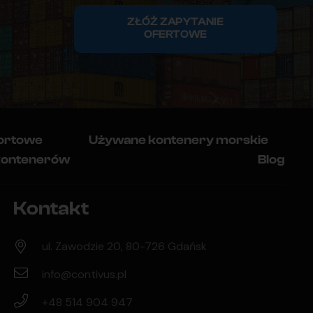
ZŁÓŻ ZAPYTANIE
OFERTOWE
ortowe
Używane kontenery morskie
kontenerów
Blog
Kontakt
ul. Zawodzie 20, 80-726 Gdańsk
info@contivus.pl
+48 514 904 947