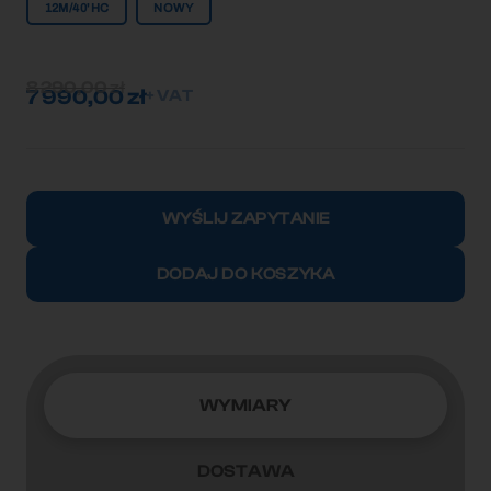
12M/40'HC
NOWY
8 290,00
zł
7 990,00
zł
+ VAT
ilość
Kontener
WYŚLIJ ZAPYTANIE
morski
12m
DODAJ DO KOSZYKA
(40'HC)
CIMU2581071
WYMIARY
DOSTAWA