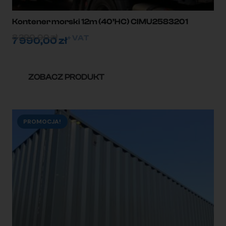
Kontener morski 12m (40’HC) CIMU2583201
8 290,00
zł
+ VAT
7 990,00
zł
ZOBACZ PRODUKT
PROMOCJA!