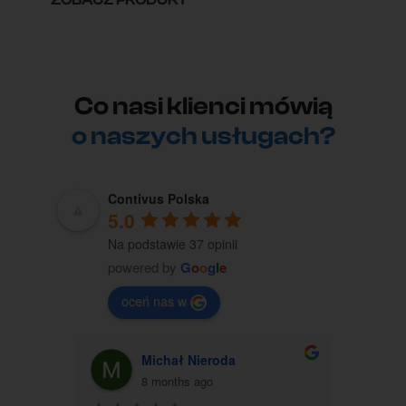
Co nasi klienci mówią
o naszych usługach?
Contivus Polska
5.0
Na podstawie 37 opinii
powered by
G
o
o
g
l
e
oceń nas w
Michał Nieroda
G
8 months ago