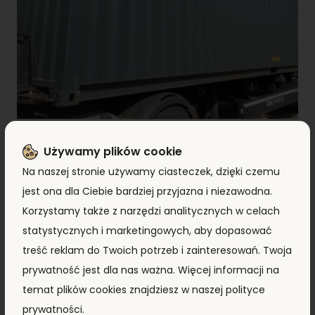
Kontener morski 12m (40’HC) FWRU0405453
Używamy plików cookie
8 290,00
zł
+ VAT
7 990,00
zł
Na naszej stronie używamy ciasteczek, dzięki czemu
jest ona dla Ciebie bardziej przyjazna i niezawodna.
Korzystamy także z narzędzi analitycznych w celach
ZOBACZ PRODUKT
statystycznych i marketingowych, aby dopasować
treść reklam do Twoich potrzeb i zainteresowań. Twoja
prywatność jest dla nas ważna. Więcej informacji na
PROMOCJA!
temat plików cookies znajdziesz w naszej polityce
prywatności.