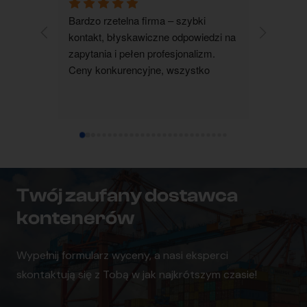
Bardzo rzetelna firma – szybki 
Zakupiłam
kontakt, błyskawiczne odpowiedzi na 
jestem b
zapytania i pełen profesjonalizm. 
kontakt 
Ceny konkurencyjne, wszystko 
wszystko 
realizowane terminowo i zgodnie z 
wyjaśnion
ustaleniami. Zdecydowanie polecam 
pomocna i
współpracę.
dotarł su
ustalenia
czystym 
każdemu
Twój zaufany dostawca
kontenerów
Wypełnij formularz wyceny, a nasi eksperci
skontaktują się z Tobą w jak najkrótszym czasie!