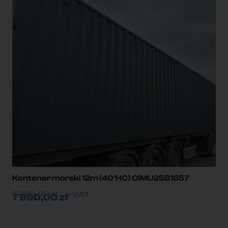
Kontener morski 12m (40’HC) CIMU2581657
8 290,00
zł
+ VAT
7 990,00
zł