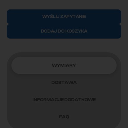
ilość
Kontener
WYŚLIJ ZAPYTANIE
morski
12m
DODAJ DO KOSZYKA
(40'HC)
CIMU1873042
WYMIARY
DOSTAWA
INFORMACJE DODATKOWE
FAQ