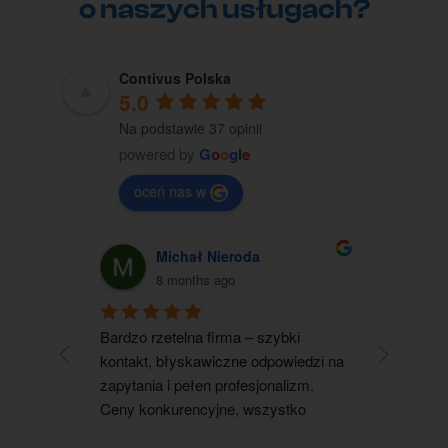
o naszych usługach?
Contivus Polska
5.0
Na podstawie 37 opinii
powered by
G
o
o
g
l
e
oceń nas w
Michał Nieroda
G
8 months ago
Bardzo rzetelna firma – szybki 
Zakupiłam
kontakt, błyskawiczne odpowiedzi na 
jestem b
zapytania i pełen profesjonalizm. 
kontakt 
Ceny konkurencyjne, wszystko 
wszystko 
realizowane terminowo i zgodnie z 
wyjaśnion