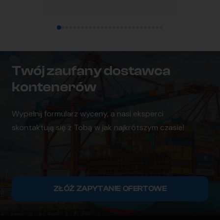
ustaleniami. Zdecydowanie polecam 
pomocna i
współpracę.
dotarł su
ustalenia
czystym 
każdemu
Twój zaufany dostawca
kontenerów
Wypełnij formularz wyceny, a nasi eksperci
skontaktują się z Tobą w jak najkrótszym czasie!
ZŁÓŻ ZAPYTANIE OFERTOWE