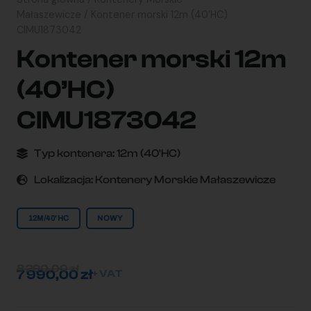
Małaszewicze
/ Kontener morski 12m (40’HC)
CIMU1873042
Kontener morski 12m
(40’HC)
CIMU1873042
Typ kontenera:
12m (40'HC)
Lokalizacja:
Kontenery Morskie Małaszewicze
12M/40'HC
NOWY
8 290,00
zł
7 990,00
zł
+ VAT