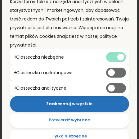
Korzystamy także z narzędzi analitycznych w celach
statystycznych i marketingowych, aby dopasować
Kontener morski 12m (40’HC) CIMU2583813
treść reklam do Twoich potrzeb i zainteresowań. Twoja
8 290,00
zł
+ VAT
7 990,00
zł
prywatność jest dla nas ważna. Więcej informacji na
temat plików cookies znajdziesz w naszej polityce
prywatności.
ZOBACZ PRODUKT
Ciasteczka niezbędne
Ciasteczka marketingowe
PROMOCJA!
Ciasteczka analityczne
Zaakceptuj wszystkie
Potwierdź wybrane
Tylko niezbędne