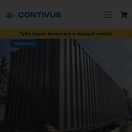
Tylko latem: kontenery w niższych cenach
PROMOCJA!