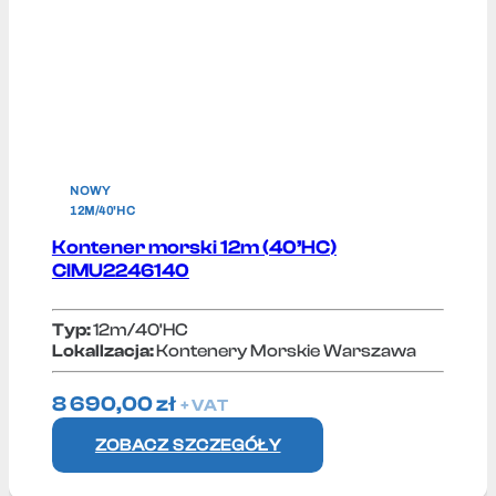
NOWY
12M/40'HC
Kontener morski 12m (40’HC)
CIMU2246140
Typ:
12m/40'HC
Lokallzacja:
Kontenery Morskie Warszawa
8 690,00
zł
+ VAT
ZOBACZ SZCZEGÓŁY