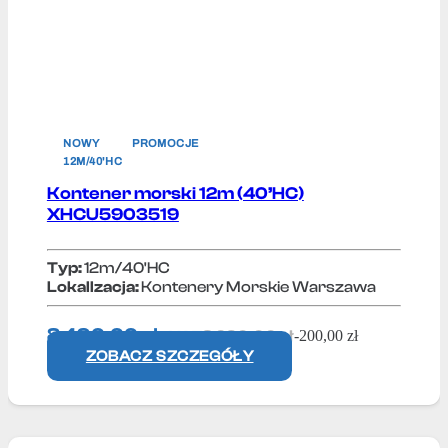
NOWY
PROMOCJE
12M/40'HC
Kontener morski 12m (40’HC)
XHCU5903519
Typ:
12m/40'HC
Lokallzacja:
Kontenery Morskie Warszawa
8 490,00
zł
8 690,00
zł
-
200,00
zł
+ VAT
ZOBACZ SZCZEGÓŁY