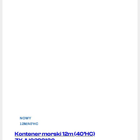
NOWY
12M/40'HC
Kontener morski 12m (40’HC)