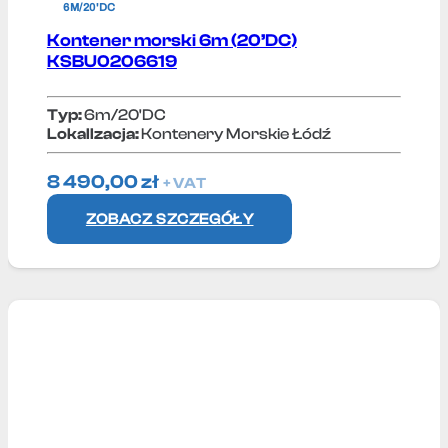
6M/20'DC
Kontener morski 6m (20’DC)
KSBU0206619
Typ:
6m/20'DC
Lokallzacja:
Kontenery Morskie Łódź
8 490,00
zł
+ VAT
ZOBACZ SZCZEGÓŁY