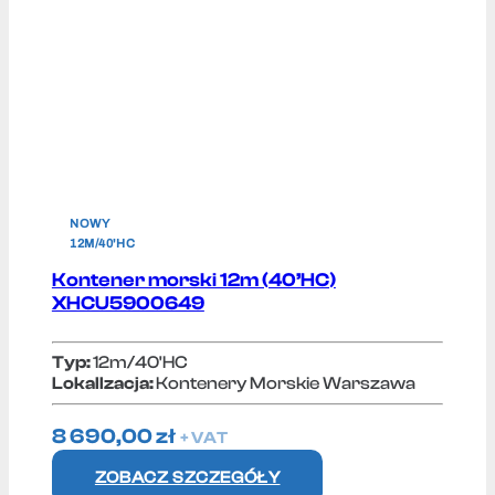
NOWY
12M/40'HC
Kontener morski 12m (40’HC)
XHCU5900649
Typ:
12m/40'HC
Lokallzacja:
Kontenery Morskie Warszawa
8 690,00
zł
+ VAT
ZOBACZ SZCZEGÓŁY