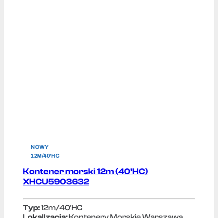
NOWY
12M/40'HC
Kontener morski 12m (40’HC)
XHCU5903632
Typ:
12m/40'HC
Lokallzacja:
Kontenery Morskie Warszawa