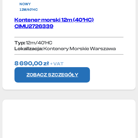
NOWY
12M/40'HC
Kontener morski 12m (40’HC)
CIMU2726339
Typ:
12m/40'HC
Lokallzacja:
Kontenery Morskie Warszawa
8 690,00
zł
+ VAT
ZOBACZ SZCZEGÓŁY