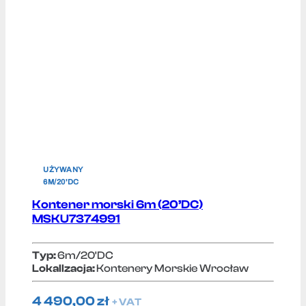
UŻYWANY
6M/20'DC
Kontener morski 6m (20’DC)
MSKU7374991
Typ:
6m/20'DC
Lokallzacja:
Kontenery Morskie Wrocław
4 490,00
zł
+ VAT