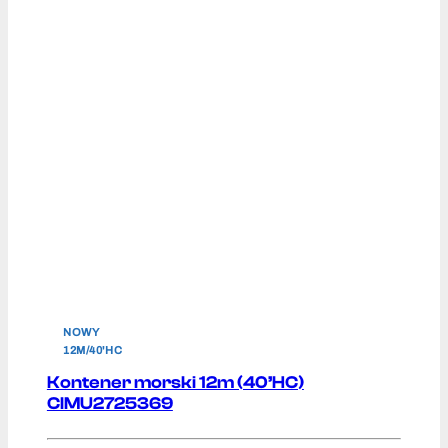
NOWY
12M/40'HC
Kontener morski 12m (40’HC)
CIMU2725369