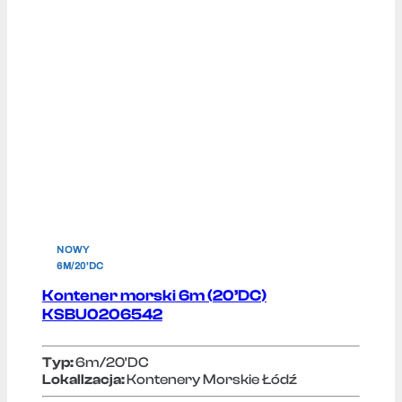
NOWY
6M/20'DC
Kontener morski 6m (20’DC)
KSBU0206542
Typ:
6m/20'DC
Lokallzacja:
Kontenery Morskie Łódź