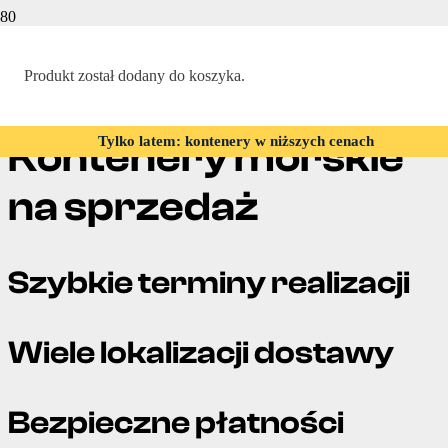
Strona Główna
Produkt
został dodany do koszyka.
|
Kontenery morskie na sprzedaż
Tylko latem: kontenery w niższych cenach
Kontenery morskie
na sprzedaż
Szybkie terminy realizacji
Wiele lokalizacji dostawy
Bezpieczne płatności