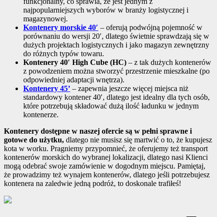
funkcjonalny, co sprawia, że jest jednym z
najpopularniejszych wyborów w branży logistycznej i
magazynowej.
Kontenery morskie 40′
– oferują podwójną pojemność w
porównaniu do wersji 20′, dlatego świetnie sprawdzają się w
dużych projektach logistycznych i jako magazyn zewnętrzny
do różnych typów towaru.
Kontenery 40′ High Cube (HC)
– z tak dużych kontenerów
z powodzeniem można stworzyć przestrzenie mieszkalne (po
odpowiedniej adaptacji wnętrza).
Kontenery 45’
– zapewnia jeszcze więcej miejsca niż
standardowy kontener 40′, dlatego jest idealny dla tych osób,
które potrzebują składować dużą ilość ładunku w jednym
kontenerze.
Kontenery dostępne w naszej ofercie są w pełni sprawne i
gotowe do użytku,
dlatego nie musisz się martwić o to, że kupujesz
kota w worku. Pragniemy przypomnieć, że oferujemy też transport
kontenerów morskich do wybranej lokalizacji, dlatego nasi Klienci
mogą odebrać swoje zamówienie w dogodnym miejscu. Pamiętaj,
że prowadzimy też wynajem kontenerów, dlatego jeśli potrzebujesz
kontenera na zaledwie jedną podróż, to doskonale trafiłeś!