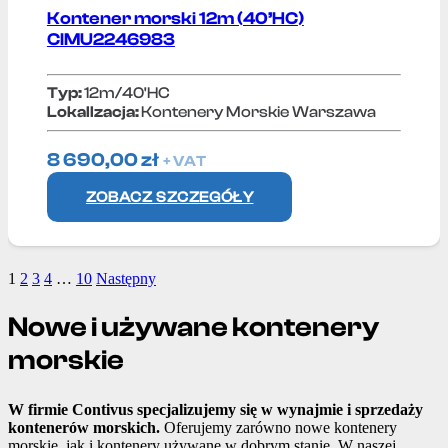
Kontener morski 12m (40’HC)
CIMU2246983
Typ:
12m/40'HC
Lokallzacja:
Kontenery Morskie Warszawa
8 690,00
zł
+ VAT
ZOBACZ SZCZEGÓŁY
1
2
3
4
…
10
Następny
Nowe i używane kontenery
morskie
W firmie Contivus specjalizujemy się w wynajmie i sprzedaży
kontenerów morskich.
Oferujemy zarówno nowe kontenery
morskie, jak i kontenery używane w dobrym stanie. W naszej