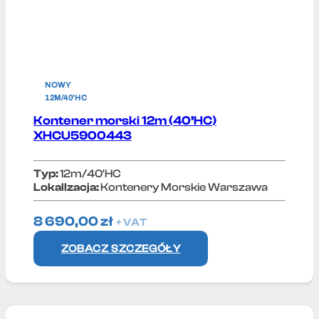
NOWY
12M/40'HC
Kontener morski 12m (40’HC)
XHCU5900443
Typ:
12m/40'HC
Lokallzacja:
Kontenery Morskie Warszawa
8 690,00
zł
+ VAT
ZOBACZ SZCZEGÓŁY