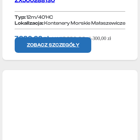
ZXJU0288130
Typ:
12m/40'HC
Lokallzacja:
Kontenery Morskie Małaszewicze
7 990,00
zł
8 290,00
zł
-
300,00
zł
+ VAT
ZOBACZ SZCZEGÓŁY