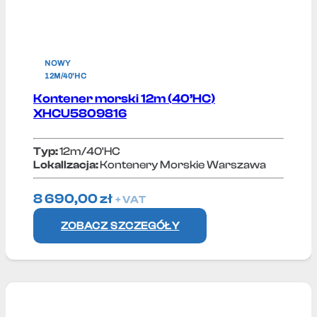
NOWY
12M/40'HC
Kontener morski 12m (40’HC)
XHCU5809816
Typ:
12m/40'HC
Lokallzacja:
Kontenery Morskie Warszawa
8 690,00
zł
+ VAT
ZOBACZ SZCZEGÓŁY