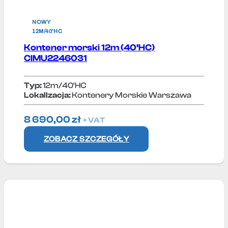
NOWY
12M/40'HC
Kontener morski 12m (40’HC)
CIMU2246031
Typ:
12m/40'HC
Lokallzacja:
Kontenery Morskie Warszawa
8 690,00
zł
+ VAT
ZOBACZ SZCZEGÓŁY