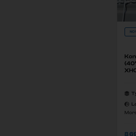
NO
Kon
(40
XH
T
L
Mors
8 6