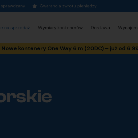
t sprawdzany
Gwarancja zwrotu pieniędzy
ie na sprzedaż
Wymiary kontenerów
Dostawa
Wynajem
Nowe kontenery One Way 6 m (20DC) – już od 6 99
orskie