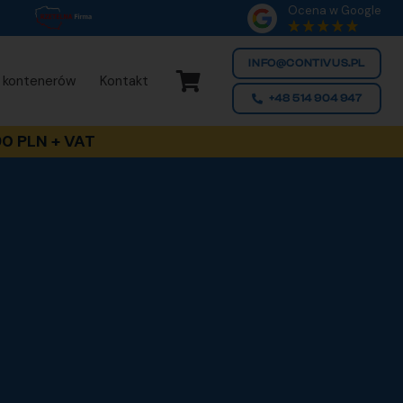
Ocena w Google
INFO@CONTIVUS.PL
 kontenerów
Kontakt
+48 514 904 947
0 PLN + VAT