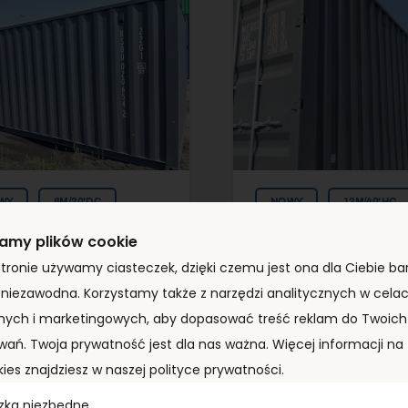
WY
6M/20'DC
NOWY
12M/40'HC
amy plików cookie
stronie używamy ciasteczek, dzięki czemu jest ona dla Ciebie bar
tener morski 6m
Kontener morski
i niezawodna. Korzystamy także z narzędzi analitycznych w cela
’DC)
(40’HC)
BU0206542
XHCU5900443
nych i marketingowych, aby dopasować treść reklam do Twoich 
wań. Twoja prywatność jest dla nas ważna. Więcej informacji n
kies znajdziesz w naszej polityce prywatności.
yp:
6m/20'DC
Typ:
12m/40'HC
zka niezbędne