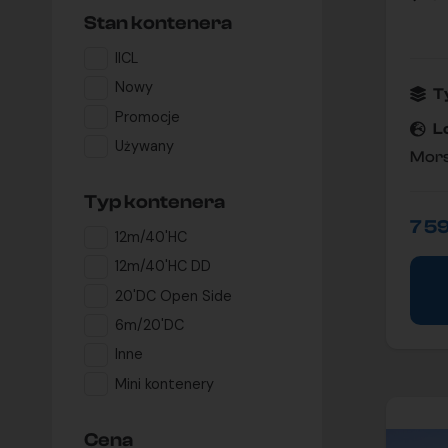
Stan kontenera
IICL
Nowy
T
Promocje
L
Używany
Mors
Typ kontenera
7 5
12m/40'HC
12m/40'HC DD
20'DC Open Side
6m/20'DC
Inne
Mini kontenery
Cena