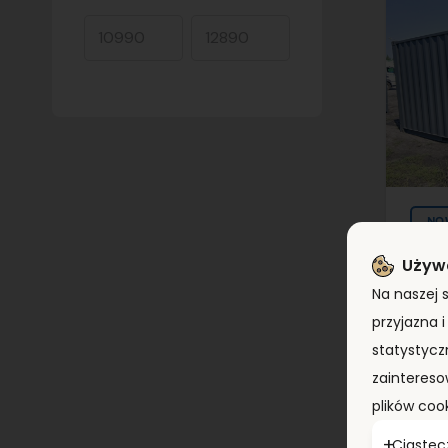
NO
Używ
Na naszej 
Kon
przyjazna 
(20
KS
statystycz
zaintereso
plików coo
T
Ciastec