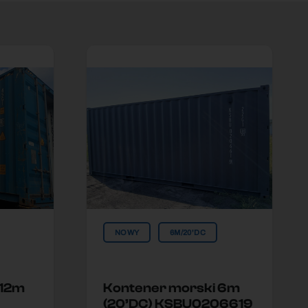
NOWY
6M/20'DC
 12m
Kontener morski 6m
(20’DC) KSBU0206619