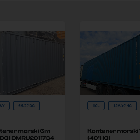
WY
6M/20'DC
IICL
12M/40'HC
tener morski 6m
Kontener morski
’DC) DMRU2011734
(40’HC)