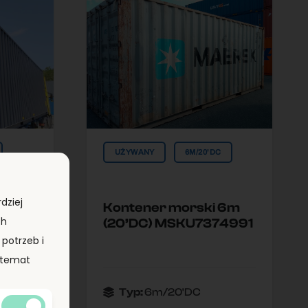
UŻYWANY
6M/20'DC
dziej
 12m
Kontener morski 6m
ch
(20’DC) MSKU7374991
potrzeb i
a temat
Typ:
6m/20'DC