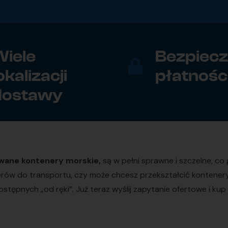
iele
Bezpiec
okalizacji
płatnośc
dostawy
wane kontenery morskie,
są w pełni sprawne i szczelne, c
nerów do transportu, czy może chcesz przekształcić kontene
stępnych „od ręki”. Już teraz wyślij zapytanie ofertowe i 