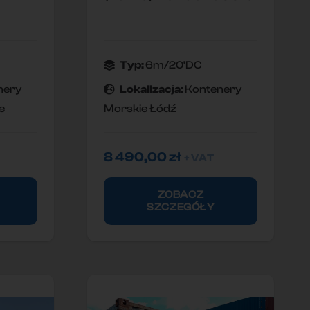
Typ:
6m/20'DC
nery
Lokallzacja:
Kontenery
e
Morskie Łódź
8 490,00
zł
+ VAT
ZOBACZ
SZCZEGÓŁY