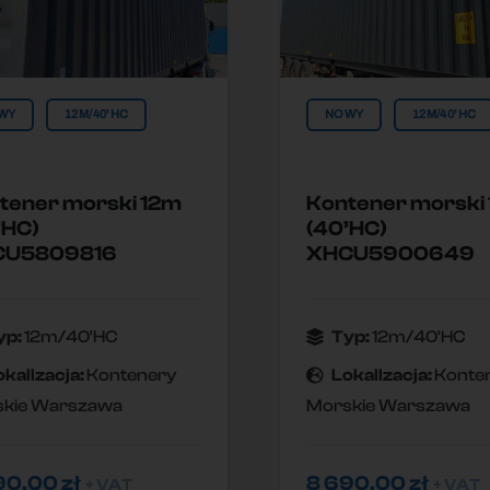
WY
12M/40'HC
NOWY
12M/40'HC
tener morski 12m
Kontener morski
’HC)
(40’HC)
CU5809816
XHCU5900649
yp:
12m/40'HC
Typ:
12m/40'HC
okallzacja:
Kontenery
Lokallzacja:
Konte
kie Warszawa
Morskie Warszawa
90,00
zł
8 690,00
zł
+ VAT
+ VAT