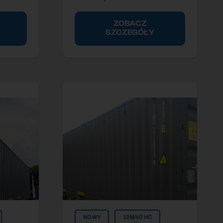
ZOBACZ
SZCZEGÓŁY
NOWY
12M/40'HC