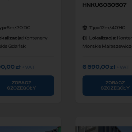
HNKU6030507
yp:
6m/20'DC
Typ:
12m/40'HC
okallzacja:
Kontenery
Lokallzacja:
Konte
kie Gdańsk
Morskie Małaszewicz
90,00
zł
6 590,00
zł
+ VAT
+ VAT
ZOBACZ
ZOBACZ
SZCZEGÓŁY
SZCZEGÓŁY