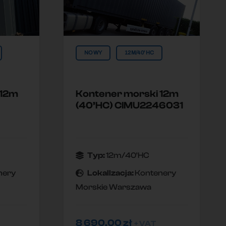
NOWY
12M/40'HC
 12m
Kontener morski 12m
(40’HC) CIMU2246031
Typ:
12m/40'HC
nery
Lokallzacja:
Kontenery
Morskie Warszawa
8 690,00
zł
+ VAT