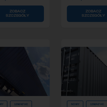
ZOBACZ
ZOBACZ
SZCZEGÓŁY
SZCZEGÓŁY
WY
12M/40'HC
NOWY
12M/40'HC