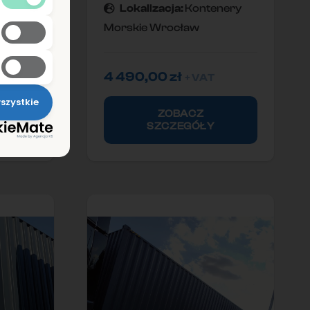
nery
Lokallzacja:
Kontenery
Morskie Wrocław
4 490,00
zł
+ VAT
szystkie
ZOBACZ
SZCZEGÓŁY