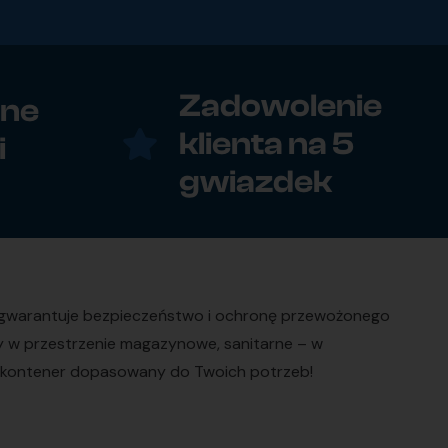
Zadowolenie
zne
klienta na 5
i
gwiazdek
o gwarantuje bezpieczeństwo i ochronę przewożonego
ry w przestrzenie magazynowe, sanitarne – w
kup kontener dopasowany do Twoich potrzeb!