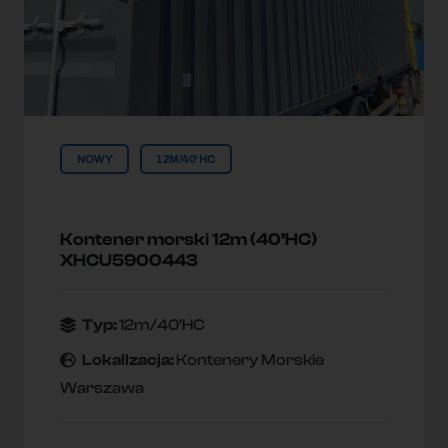
NOWY
12M/40'HC
Kontener morski 12m (40’HC)
XHCU5900443
Typ:
12m/40'HC
Lokallzacja:
Kontenery Morskie
Warszawa