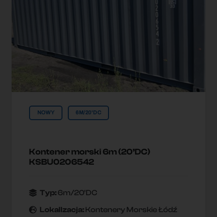
NOWY
6M/20'DC
Kontener morski 6m (20’DC)
KSBU0206542
Typ:
6m/20'DC
Lokallzacja:
Kontenery Morskie Łódź