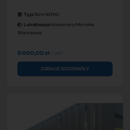
Typ:
12m/40'HC
Lokallzacja:
Kontenery Morskie
Warszawa
8 690,00
zł
+ VAT
ZOBACZ SZCZEGÓŁY