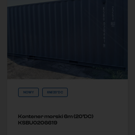
NOWY
6M/20'DC
Kontener morski 6m (20’DC)
KSBU0206619