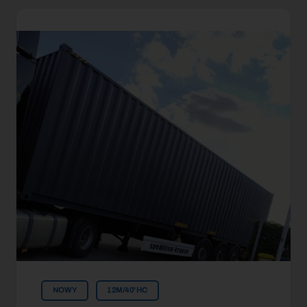
NOWY
12M/40'HC