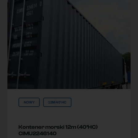
NOWY
12M/40'HC
Kontener morski 12m (40’HC)
CIMU2246140