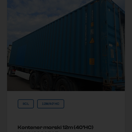
IICL
12M/40'HC
Kontener morski 12m (40’HC)