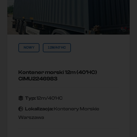
NOWY
12M/40'HC
Kontener morski 12m (40’HC)
CIMU2246983
Typ:
12m/40'HC
Lokallzacja:
Kontenery Morskie
Warszawa