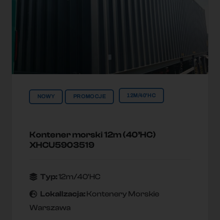
12M/40'HC
NOWY
PROMOCJE
Kontener morski 12m (40’HC)
XHCU5903519
Typ:
12m/40'HC
Lokallzacja:
Kontenery Morskie
Warszawa