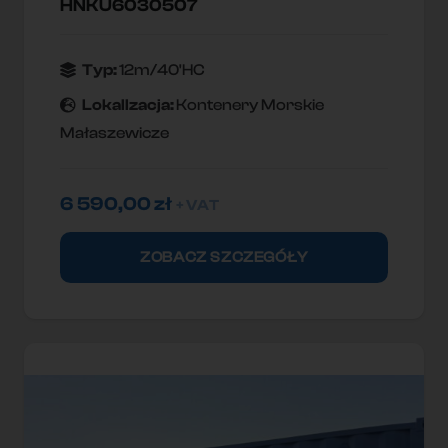
HNKU6030507
Typ:
12m/40'HC
Lokallzacja:
Kontenery Morskie
Małaszewicze
6 590,00
zł
+ VAT
ZOBACZ SZCZEGÓŁY