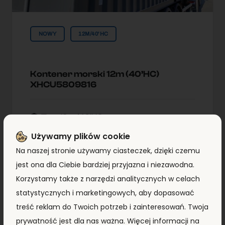
NOWY
12M/40'HC
Kontener morski 12m (40’HC)
XHCU5809816
Typ:
12m/40'HC
Lokallzacja:
Kontenery Morskie
Używamy plików cookie
Warszawa
Na naszej stronie używamy ciasteczek, dzięki czemu
jest ona dla Ciebie bardziej przyjazna i niezawodna.
Korzystamy także z narzędzi analitycznych w celach
8 690,00
zł
+ VAT
statystycznych i marketingowych, aby dopasować
treść reklam do Twoich potrzeb i zainteresowań. Twoja
ZOBACZ SZCZEGÓŁY
prywatność jest dla nas ważna. Więcej informacji na