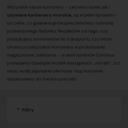
Wszystkie nasze kontenery – zarówno nowe, jak i
używane kontenery morskie,
są w pełni sprawne i
szczelne, co gwarantuje bezpieczeństwo i ochronę
przewożonego ładunku. Niezależnie od tego, czy
poszukujesz kontenerów do transportu, czy może
chcesz przekształcić kontenery w przestrzenie
magazynowe, sanitarne – w asortymencie Contivus
posiadamy dziesiątki modeli dostępnych „od ręki”. Już
teraz wyślij zapytanie ofertowe i kup kontener
dopasowany do Twoich potrzeb!
filter_list
Filtry