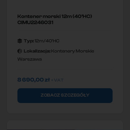
Kontener morski 12m (40’HC)
CIMU2246031
Typ:
12m/40'HC
Lokallzacja:
Kontenery Morskie
Warszawa
8 690,00
zł
+ VAT
ZOBACZ SZCZEGÓŁY