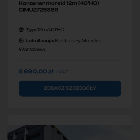
Kontener morski 12m (40’HC)
CIMU2725369
Typ:
12m/40'HC
Lokallzacja:
Kontenery Morskie
Warszawa
8 690,00
zł
+ VAT
ZOBACZ SZCZEGÓŁY