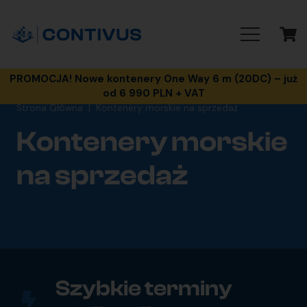
PROMOCJA! Nowe kontenery One Way 6 m (20DC) – już
od 6 990 PLN + VAT
Strona Główna
|
Kontenery morskie na sprzedaż
Kontenery morskie
na sprzedaż
Szybkie terminy