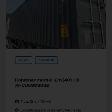
NOWY
12M/40'HC
Kontener morski 12m (40’HC)
XHCU5903632
Typ:
12m/40'HC
Lokallzacja:
Kontenery Morskie