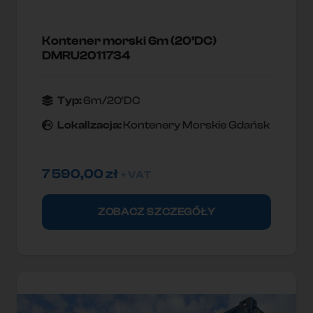
Kontener morski 6m (20’DC)
DMRU2011734
Typ:
6m/20'DC
Lokallzacja:
Kontenery Morskie Gdańsk
7 590,00
zł
+ VAT
ZOBACZ SZCZEGÓŁY