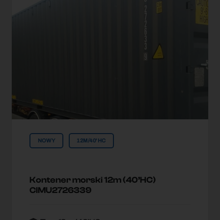
NOWY
12M/40'HC
Kontener morski 12m (40’HC)
CIMU2726339