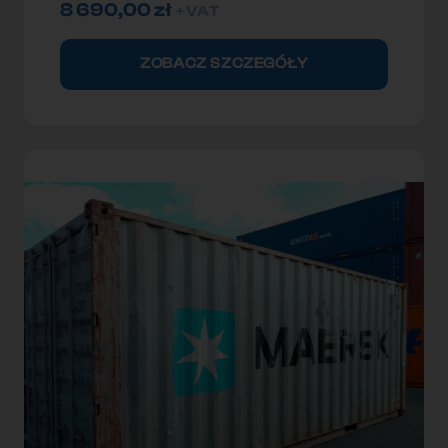
8 690,00
zł
+ VAT
ZOBACZ SZCZEGÓŁY