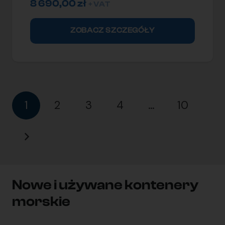
8 690,00
zł
+ VAT
ZOBACZ SZCZEGÓŁY
1
2
3
4
…
10
Nowe i używane kontenery
morskie