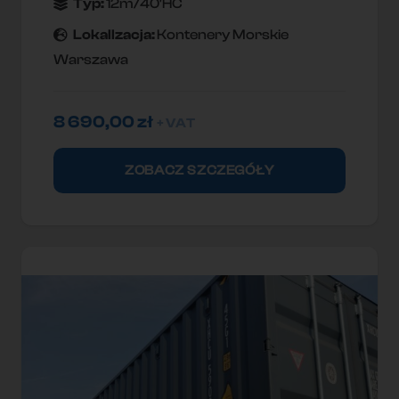
Typ:
12m/40'HC
Lokallzacja:
Kontenery Morskie
Warszawa
8 690,00
zł
+ VAT
ZOBACZ SZCZEGÓŁY