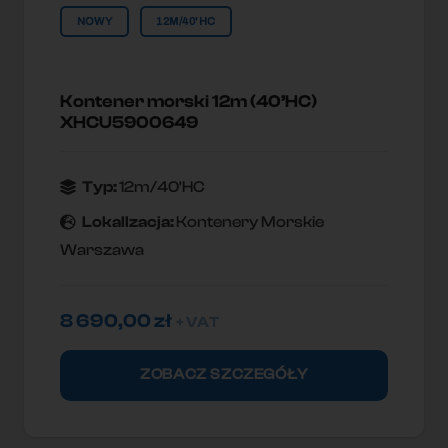
NOWY
12M/40'HC
Kontener morski 12m (40’HC)
XHCU5900649
Typ:
12m/40'HC
Lokallzacja:
Kontenery Morskie
Warszawa
8 690,00
zł
+ VAT
ZOBACZ SZCZEGÓŁY