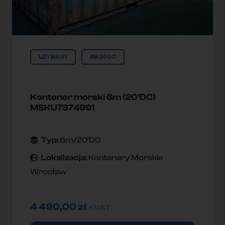
UŻYWANY
6M/20'DC
Kontener morski 6m (20’DC)
MSKU7374991
Typ:
6m/20'DC
Lokallzacja:
Kontenery Morskie
Wrocław
4 490,00
zł
+ VAT