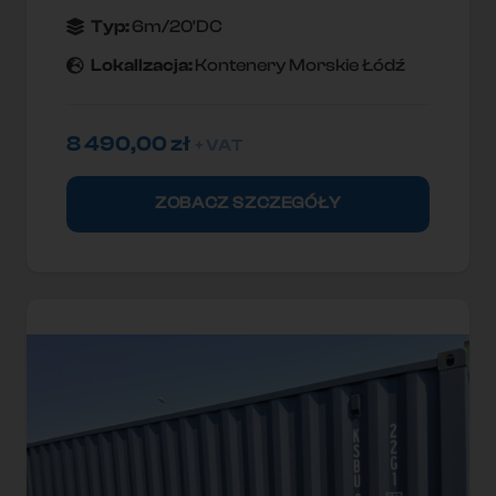
Typ:
6m/20'DC
Lokallzacja:
Kontenery Morskie Łódź
8 490,00
zł
+ VAT
ZOBACZ SZCZEGÓŁY