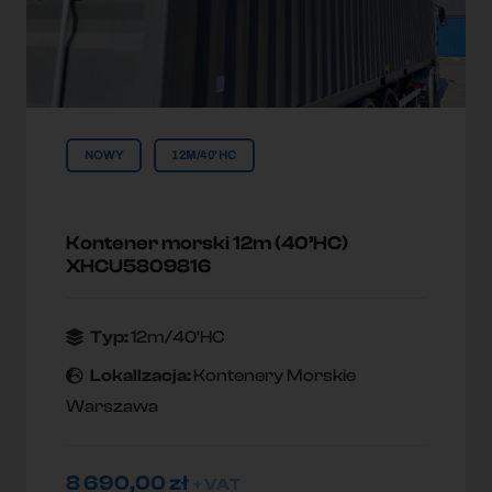
NOWY
12M/40'HC
Kontener morski 12m (40’HC)
XHCU5809816
Typ:
12m/40'HC
Lokallzacja:
Kontenery Morskie
Warszawa
8 690,00
zł
+ VAT