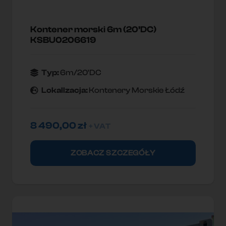
Kontener morski 6m (20’DC)
KSBU0206619
Typ:
6m/20'DC
Lokallzacja:
Kontenery Morskie Łódź
8 490,00
zł
+ VAT
ZOBACZ SZCZEGÓŁY