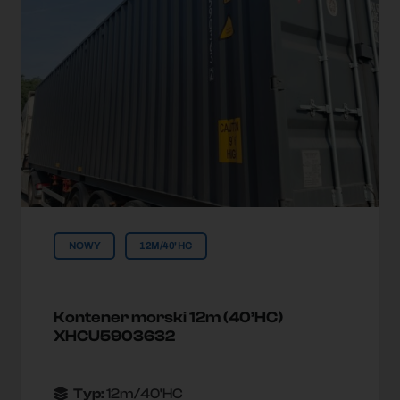
NOWY
12M/40'HC
Kontener morski 12m (40’HC)
XHCU5903632
Typ:
12m/40'HC