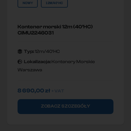
NOWY
12M/40'HC
Kontener morski 12m (40’HC)
CIMU2246031
Typ:
12m/40'HC
Lokallzacja:
Kontenery Morskie
Warszawa
8 690,00
zł
+ VAT
ZOBACZ SZCZEGÓŁY