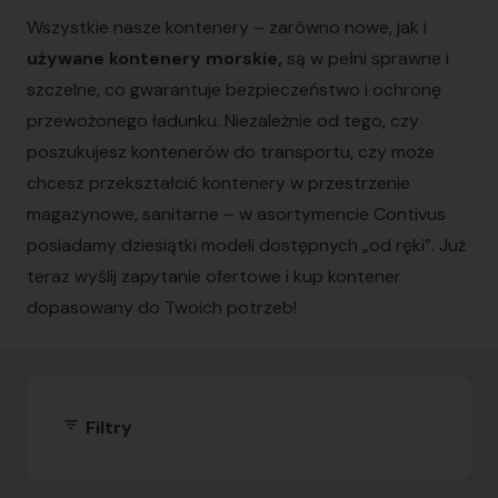
Wszystkie nasze kontenery – zarówno nowe, jak i
używane kontenery morskie,
są w pełni sprawne i
szczelne, co gwarantuje bezpieczeństwo i ochronę
przewożonego ładunku. Niezależnie od tego, czy
poszukujesz kontenerów do transportu, czy może
chcesz przekształcić kontenery w przestrzenie
magazynowe, sanitarne – w asortymencie Contivus
posiadamy dziesiątki modeli dostępnych „od ręki”. Już
teraz wyślij zapytanie ofertowe i kup kontener
dopasowany do Twoich potrzeb!
filter_list
Filtry