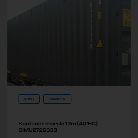
NOWY
12M/40'HC
Kontener morski 12m (40’HC)
CIMU2726339