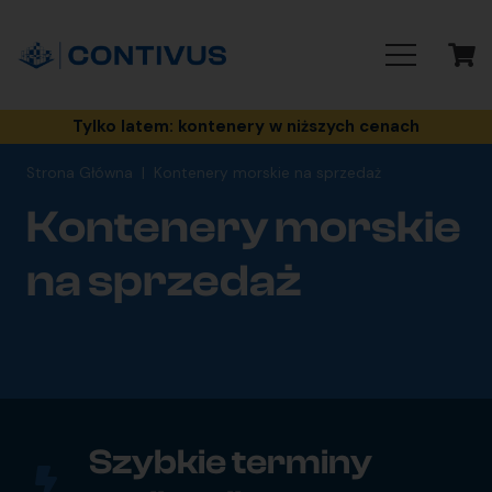
Tylko latem: kontenery w niższych cenach
Strona Główna
|
Kontenery morskie na sprzedaż
Kontenery morskie
na sprzedaż
Szybkie terminy