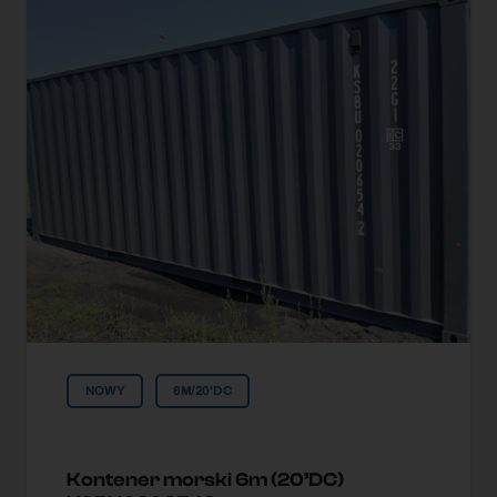
NOWY
6M/20'DC
Kontener morski 6m (20’DC)