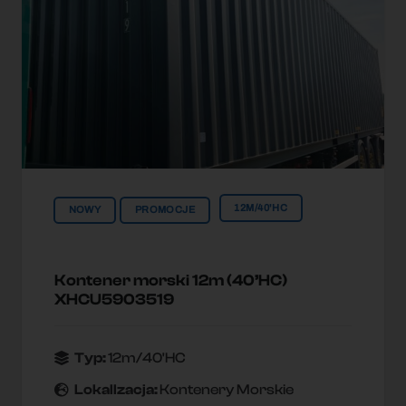
12M/40'HC
NOWY
PROMOCJE
Kontener morski 12m (40’HC)
XHCU5903519
Typ:
12m/40'HC
Lokallzacja:
Kontenery Morskie