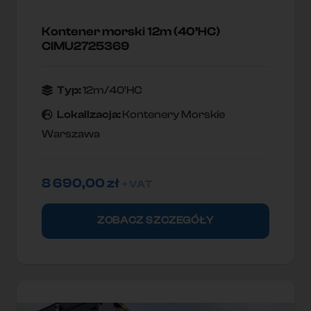
Kontener morski 12m (40’HC)
CIMU2725369
Typ:
12m/40'HC
Lokallzacja:
Kontenery Morskie
Warszawa
8 690,00
zł
+ VAT
ZOBACZ SZCZEGÓŁY