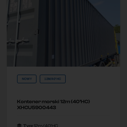
NOWY
12M/40'HC
Kontener morski 12m (40’HC)
XHCU5900443
Typ:
12m/40'HC