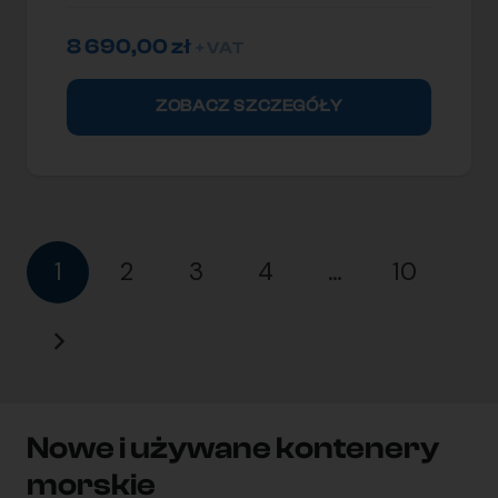
8 690,00
zł
+ VAT
ZOBACZ SZCZEGÓŁY
1
2
3
4
…
10
Nowe i używane kontenery
morskie