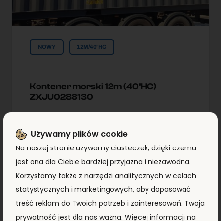
NOWY
12M/40'HC
Kontener morski 12m (40’HC)
ZXJU0288130
Typ:
12m/40'HC
Używamy plików cookie
Lokallzacja:
Kontenery Morskie
Na naszej stronie używamy ciasteczek, dzięki czemu
Małaszewicze
jest ona dla Ciebie bardziej przyjazna i niezawodna.
Korzystamy także z narzędzi analitycznych w celach
statystycznych i marketingowych, aby dopasować
8 290,00
zł
7 990,00
zł
+ VAT
treść reklam do Twoich potrzeb i zainteresowań. Twoja
prywatność jest dla nas ważna. Więcej informacji na