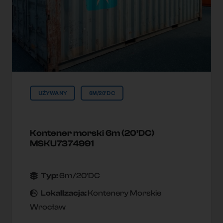
UŻYWANY
6M/20'DC
Kontener morski 6m (20’DC)
MSKU7374991
Typ:
6m/20'DC
Lokallzacja:
Kontenery Morskie
Wrocław