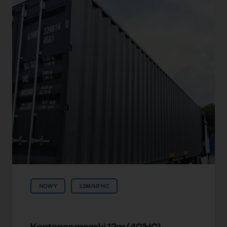
NOWY
12M/40'HC
Kontener morski 12m (40’HC)