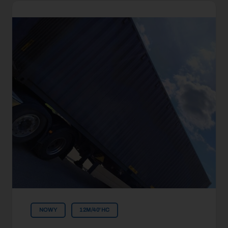
NOWY
12M/40'HC