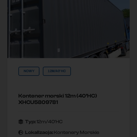
NOWY
12M/40'HC
Kontener morski 12m (40’HC)
XHCU5809781
Typ:
12m/40'HC
Lokallzacja:
Kontenery Morskie