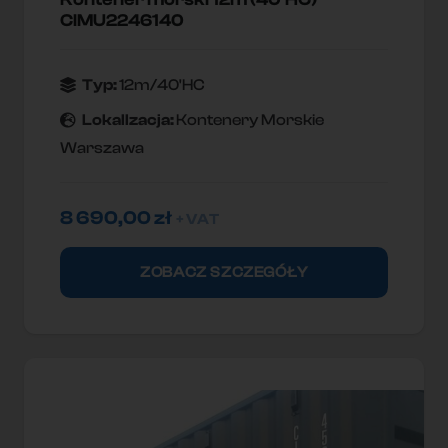
CIMU2246140
Typ:
12m/40'HC
Lokallzacja:
Kontenery Morskie
Warszawa
8 690,00
zł
+ VAT
ZOBACZ SZCZEGÓŁY