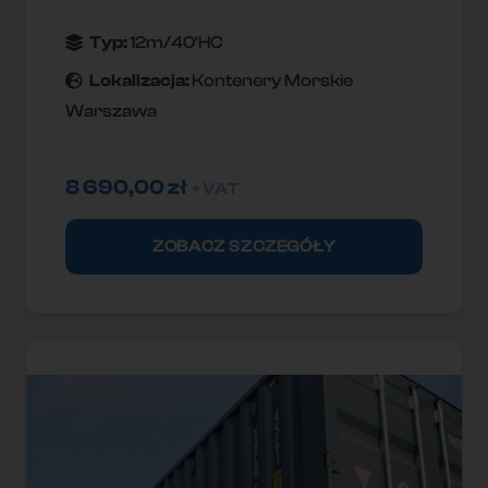
Typ:
12m/40'HC
Lokallzacja:
Kontenery Morskie
Warszawa
8 690,00
zł
+ VAT
ZOBACZ SZCZEGÓŁY