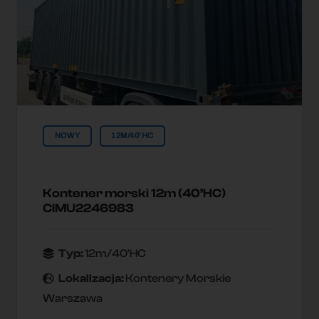
NOWY
12M/40'HC
Kontener morski 12m (40’HC)
CIMU2246983
Typ:
12m/40'HC
Lokallzacja:
Kontenery Morskie
Warszawa