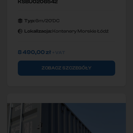
KSBU0206542
Typ:
6m/20'DC
Lokallzacja:
Kontenery Morskie Łódź
8 490,00
zł
+ VAT
ZOBACZ SZCZEGÓŁY