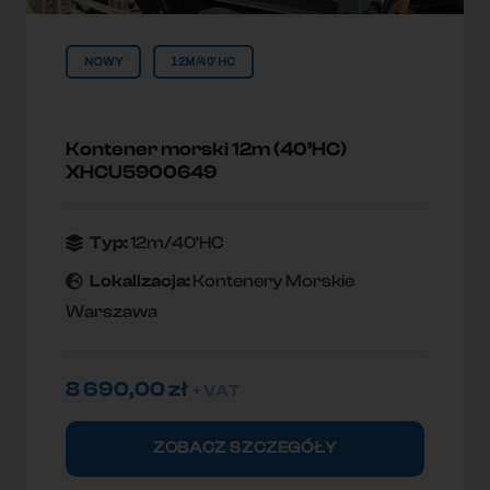
NOWY
12M/40'HC
Kontener morski 12m (40’HC)
XHCU5900649
Typ:
12m/40'HC
Lokallzacja:
Kontenery Morskie
Warszawa
8 690,00
zł
+ VAT
ZOBACZ SZCZEGÓŁY