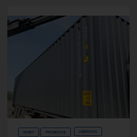
12M/40'HC
NOWY
PROMOCJE