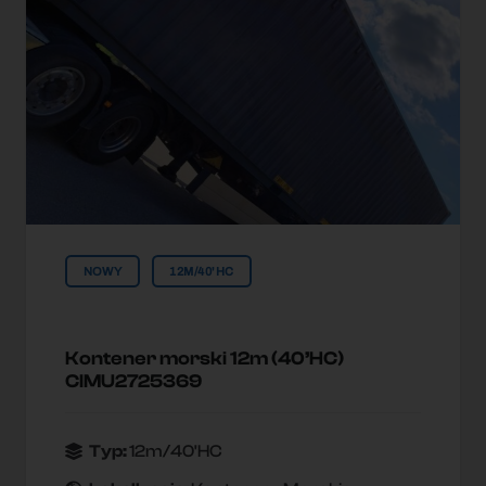
NOWY
12M/40'HC
Kontener morski 12m (40’HC)
CIMU2725369
Typ:
12m/40'HC