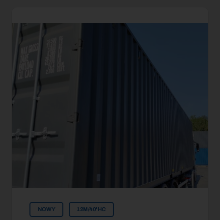
NOWY
12M/40'HC