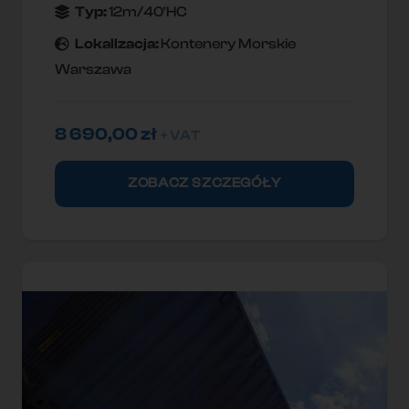
Typ:
12m/40'HC
Lokallzacja:
Kontenery Morskie
Warszawa
8 690,00
zł
+ VAT
ZOBACZ SZCZEGÓŁY