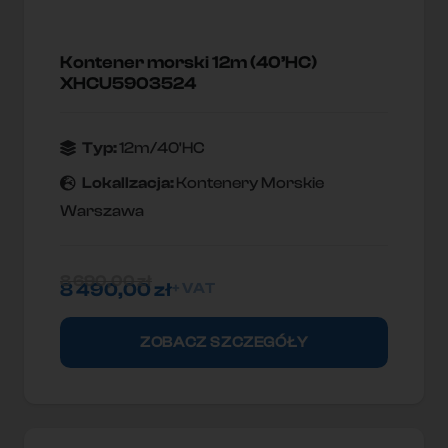
Kontener morski 12m (40’HC)
XHCU5903524
Typ:
12m/40'HC
Lokallzacja:
Kontenery Morskie
Warszawa
8 690,00
zł
8 490,00
zł
+ VAT
ZOBACZ SZCZEGÓŁY