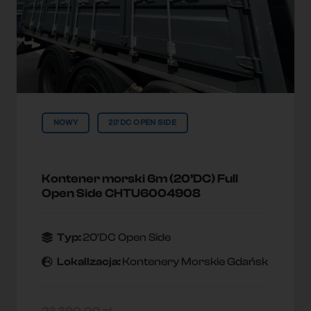
NOWY
20'DC OPEN SIDE
Kontener morski 6m (20’DC) Full
Open Side CHTU6004908
Typ:
20'DC Open Side
Lokallzacja:
Kontenery Morskie Gdańsk