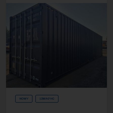
NOWY
12M/40'HC