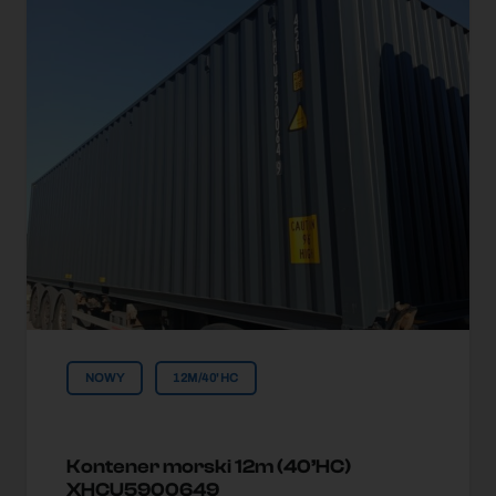
NOWY
12M/40'HC
Kontener morski 12m (40’HC)
XHCU5900649