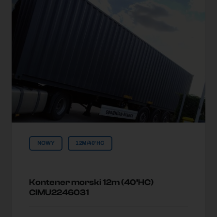
NOWY
12M/40'HC
Kontener morski 12m (40’HC)
CIMU2246031