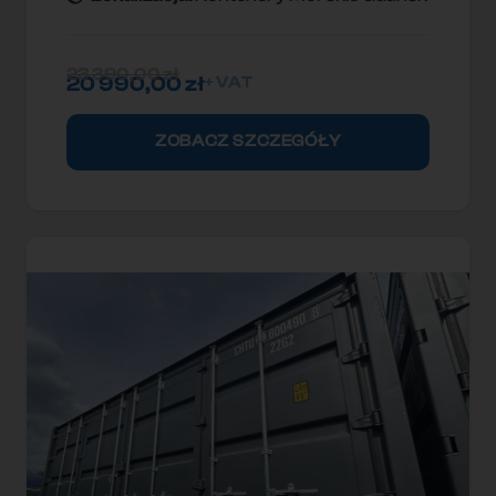
23 390,00
zł
20 990,00
zł
+ VAT
ZOBACZ SZCZEGÓŁY