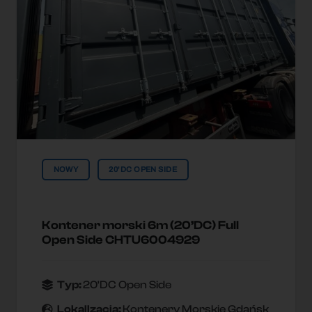
NOWY
20'DC OPEN SIDE
Kontener morski 6m (20’DC) Full
Open Side CHTU6004929
Typ:
20'DC Open Side
Lokallzacja:
Kontenery Morskie Gdańsk