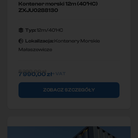
Kontener morski 12m (40’HC)
ZXJU0288130
Typ:
12m/40'HC
Lokallzacja:
Kontenery Morskie
Małaszewicze
8 290,00
zł
7 990,00
zł
+ VAT
ZOBACZ SZCZEGÓŁY