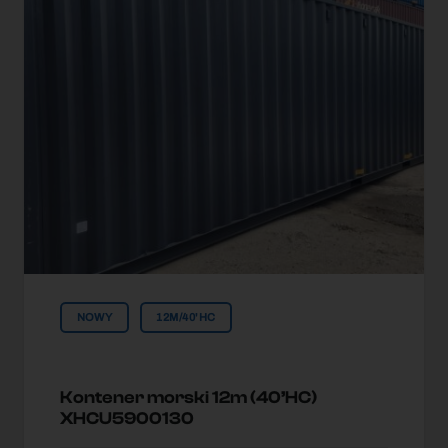
NOWY
12M/40'HC
Kontener morski 12m (40’HC)
XHCU5900130