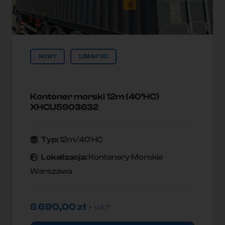
NOWY
12M/40'HC
Kontener morski 12m (40’HC)
XHCU5903632
Typ:
12m/40'HC
Lokallzacja:
Kontenery Morskie
Warszawa
8 690,00
zł
+ VAT