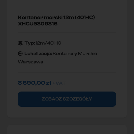
Kontener morski 12m (40’HC)
XHCU5809816
Typ:
12m/40'HC
Lokallzacja:
Kontenery Morskie
Warszawa
8 690,00
zł
+ VAT
ZOBACZ SZCZEGÓŁY