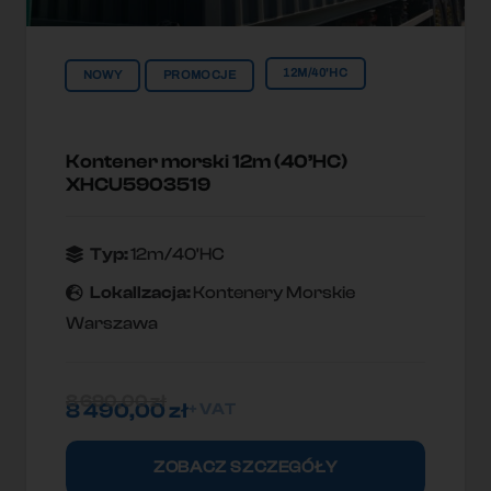
12M/40'HC
NOWY
PROMOCJE
Kontener morski 12m (40’HC)
XHCU5903519
Typ:
12m/40'HC
Lokallzacja:
Kontenery Morskie
Warszawa
8 690,00
zł
8 490,00
zł
+ VAT
ZOBACZ SZCZEGÓŁY