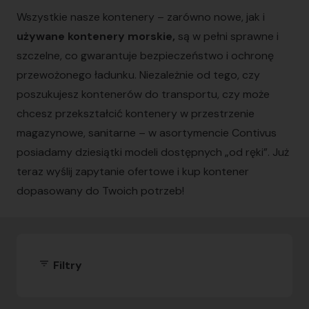
Wszystkie nasze kontenery – zarówno nowe, jak i
używane kontenery morskie,
są w pełni sprawne i
szczelne, co gwarantuje bezpieczeństwo i ochronę
przewożonego ładunku. Niezależnie od tego, czy
poszukujesz kontenerów do transportu, czy może
chcesz przekształcić kontenery w przestrzenie
magazynowe, sanitarne – w asortymencie Contivus
posiadamy dziesiątki modeli dostępnych „od ręki”. Już
teraz wyślij zapytanie ofertowe i kup kontener
dopasowany do Twoich potrzeb!
filter_list
Filtry