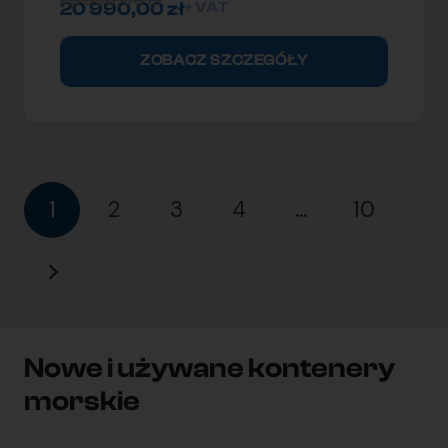
23 390,00
zł
20 990,00
zł
+ VAT
ZOBACZ SZCZEGÓŁY
1
2
3
4
…
10
Nowe i używane kontenery
morskie