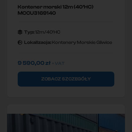
Kontener morski 12m (40’HC)
MCCU3169140
Typ:
12m/40'HC
Lokallzacja:
Kontenery Morskie Gliwice
9 590,00
zł
+ VAT
ZOBACZ SZCZEGÓŁY