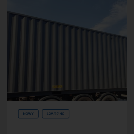
NOWY
12M/40'HC