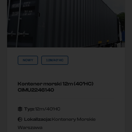
NOWY
12M/40'HC
Kontener morski 12m (40’HC)
CIMU2246140
Typ:
12m/40'HC
Lokallzacja:
Kontenery Morskie
Warszawa