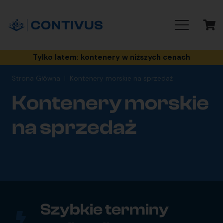
Tylko latem: kontenery w niższych cenach
Strona Główna
|
Kontenery morskie na sprzedaż
Kontenery morskie
na sprzedaż
Szybkie terminy