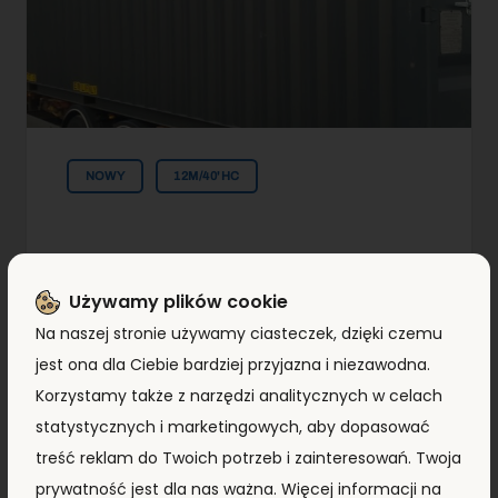
NOWY
12M/40'HC
Kontener morski 12m (40’HC)
CIMU2726339
Używamy plików cookie
Na naszej stronie używamy ciasteczek, dzięki czemu
Typ:
12m/40'HC
jest ona dla Ciebie bardziej przyjazna i niezawodna.
Korzystamy także z narzędzi analitycznych w celach
Lokallzacja:
Kontenery Morskie
statystycznych i marketingowych, aby dopasować
Warszawa
treść reklam do Twoich potrzeb i zainteresowań. Twoja
prywatność jest dla nas ważna. Więcej informacji na