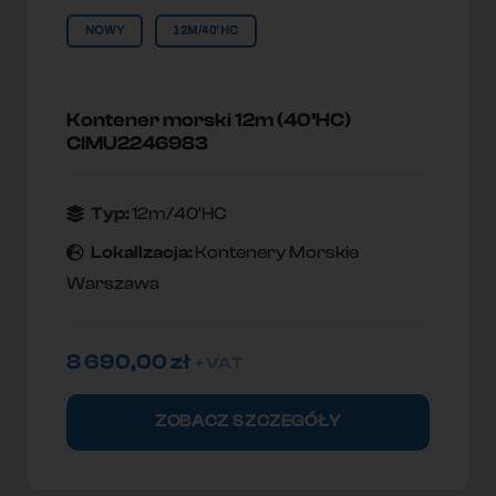
NOWY
12M/40'HC
Kontener morski 12m (40’HC)
CIMU2246983
Typ:
12m/40'HC
Lokallzacja:
Kontenery Morskie
Warszawa
8 690,00
zł
+ VAT
ZOBACZ SZCZEGÓŁY