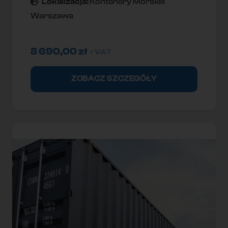
Lokallzacja:
Kontenery Morskie
Warszawa
8 690,00
zł
+ VAT
ZOBACZ SZCZEGÓŁY