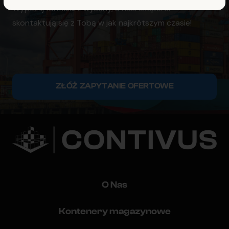
Wypełnij formularz wyceny, a nasi eksperci
skontaktują się z Tobą w jak najkrótszym czasie!
ZŁÓŻ ZAPYTANIE OFERTOWE
O Nas
Kontenery magazynowe