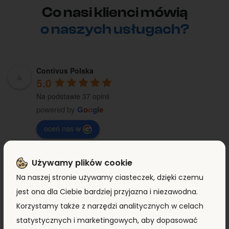
Co nasi klienci mówią
o naszych usługach?
Contivus Polska
5.0
Na podstawie 37 opinii
powered by
G
o
o
g
l
e
oceń nas w
Michał Nieroda
Używamy plików cookie
8 months ago
Na naszej stronie używamy ciasteczek, dzięki czemu
jest ona dla Ciebie bardziej przyjazna i niezawodna.
Bardzo rzetelna firma – szybki kontakt, 
Za
Korzystamy także z narzędzi analitycznych w celach
błyskawiczne odpowiedzi na zapytania i pełen 
za
statystycznych i marketingowych, aby dopasować
profesjonalizm. Ceny konkurencyjne, wszystko 
— 