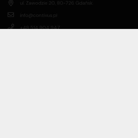
ul. Zawodzie 20, 80-726 Gdańsk
info@contivus.pl
+48 514 904 947
+48 789 849 348
2018 All rights reserved © Contivus Sp. z o.o.