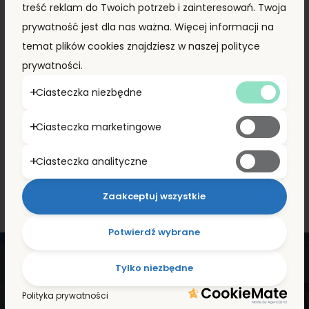
treść reklam do Twoich potrzeb i zainteresowań. Twoja
realizowane terminowo i zgodnie z ustaleniami. 
ob
prywatność jest dla nas ważna. Więcej informacji na
Zdecydowanie polecam współpracę.
Ko
temat plików cookies znajdziesz w naszej polityce
us
s
prywatności.
Ciasteczka niezbędne
Ciasteczka marketingowe
Ciasteczka analityczne
Zaakceptuj wszystkie
Potwierdź wybrane
Twój zaufany dostawca
Tylko niezbędne
kontenerów
Polityka prywatności