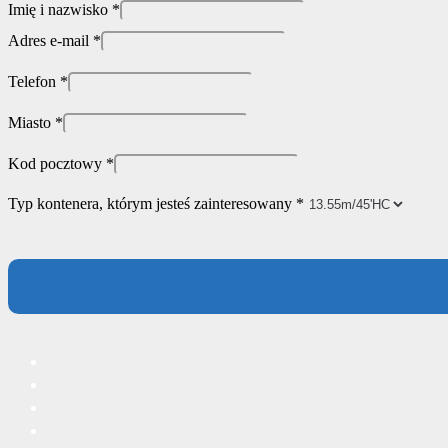
Imię i nazwisko
*
Adres e-mail
*
Telefon
*
Miasto
*
Kod pocztowy
*
Typ kontenera, którym jesteś zainteresowany
*