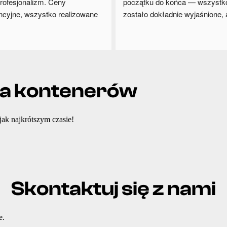
profesjonalizm. Ceny 
początku do końca — wszystko
cyjne, wszystko realizowane 
zostało dokładnie wyjaśnione, a
o i zgodnie z ustaleniami. 
obsługa była bardzo pomocna i
wanie polecam współpracę.
profesjonalna. Kontener dotarł 
czas, zgodnie z ustaleniami, w 
idealnym stanie. Z czystym su
polecam firmę każdemu!
ca kontenerów
jak najkrótszym czasie!
Skontaktuj się z nami
e.