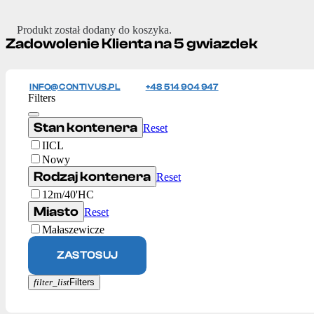
Produkt
został dodany do koszyka.
Zadowolenie Klienta na 5 gwiazdek
INFO@CONTIVUS.PL
+48 514 904 947
Filters
Stan kontenera
Reset
IICL
Nowy
Rodzaj kontenera
Reset
12m/40'HC
Miasto
Reset
Małaszewicze
ZASTOSUJ
filter_list
Filters