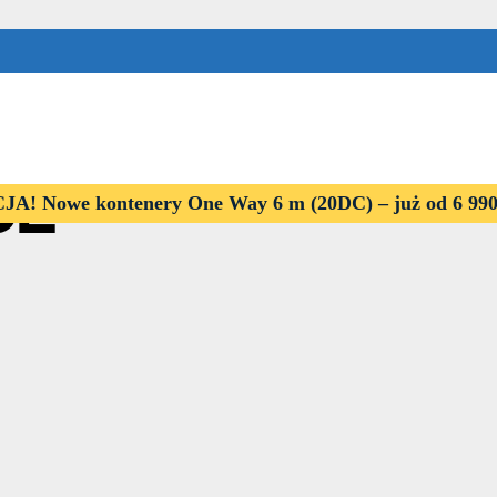
CL
! Nowe kontenery One Way 6 m (20DC) – już od 6 99