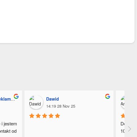
 z Logo
Dawid
14:19 28 Nov 25
i jestem 
Dobry ko
takt od 
100% od