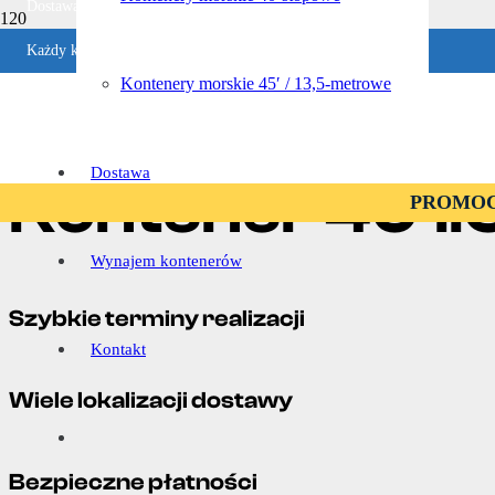
Dostawa w ciągu 1-4 dni roboczych
Każdy kontener jest sprawdzany
Strona Główna
Ocena w Google
Kontenery morskie 45′ / 13,5-metrowe
|
Gwarancja zwrotu pieniędzy
Strony
Dostawa
Kontener 40’II
PROMOCJA
Wynajem kontenerów
Szybkie terminy realizacji
Kontakt
Wiele lokalizacji dostawy
Bezpieczne płatności